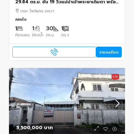
29.84 ตร.ม. ชั้น 19 วิวแม่น้ำเจ้าพระยาเต็มตา พร้อม
อยู่
เดอะ โพลิแทน อควา
คอนโด
1
1
30
1
ห้องนอน
ห้องน้ำ
ตร.ม.
ตร.ว.
รายละเอียด
ขาย
5,500,000 บาท