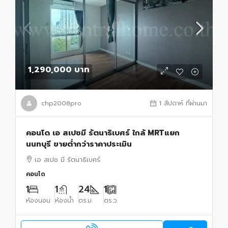
1,290,000 บาท
chp2008pro
1 สัปดาห์ ที่ผ่านมา
คอนโด เอ สเปซมี รัตนาธิเบศร์ ใกล้ MRTแยก
นนทบุรี ขายต่ำกว่าราคาประเมิน
เอ สเปซ มี รัตนาธิเบศร์
คอนโด
1
1
24
1
ห้องนอน
ห้องน้ำ
ตร.ม.
ตร.ว.