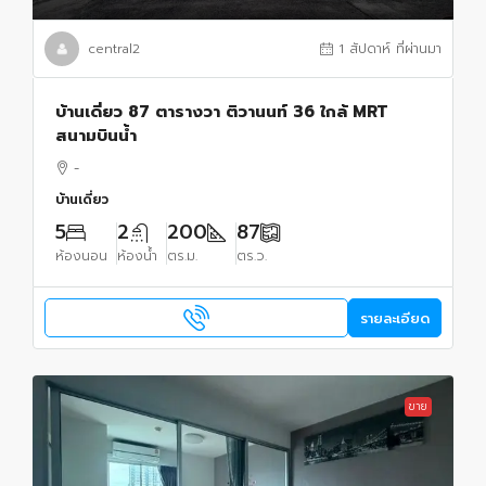
central2
1 สัปดาห์ ที่ผ่านมา
บ้านเดี่ยว 87 ตารางวา ติวานนท์ 36 ใกล้ MRT
สนามบินน้ำ
-
บ้านเดี่ยว
5
2
200
87
ห้องนอน
ห้องน้ำ
ตร.ม.
ตร.ว.
รายละเอียด
ขาย