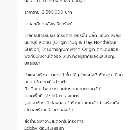
นอน 1 น้ำ ทำเลบางกระสอ นนทบุรี
ราคาขาย: 3,590,000 บาท
รายละเอียดอสังหาริมทรัพย์:
ขายคอนโดมิเนียม โครงการ ออริจิ้น ปลั๊ก แอนด์ เพลย์
นนทบุรี สเตชั่น (Origin Plug & Play Nonthaburi
Station) โครงการคุณภาพจาก Origin ตกแต่งสวย
ฟังก์ชันใช้งานได้จริง เหมาะทั้งอยู่อาศัยเองและลงทุน
ปล่อยเช่า
ตำแหน่งห้อง: อาคาร 1 ชั้น 31 (ตำแหน่งดี ห้องสูง เงียบ
สงบ ได้ความเป็นส่วนตัว
วิวเมืองกว้างขวาง ลมโกรกสบายตลอดวัน)
ขนาดพื้นที่: 27.40 ตารางเมตร
รูปแบบห้อง: 1 ห้องนอน 1 ห้องน้ำ แยกสัดส่วนห้องนั่ง
เล่นและห้องครัวอย่างลงตัว
สิ่งอำนวยความสะดวกในโครงการ:
Lobby ต้อนรับหรูหรา