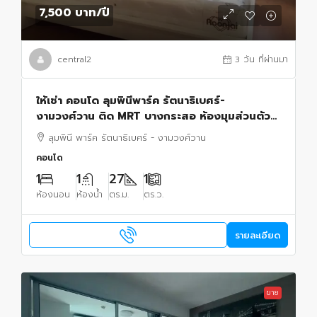
7,500 บาท
/ปี
central2
3 วัน ที่ผ่านมา
ให้เช่า คอนโด ลุมพินีพาร์ค รัตนาธิเบศร์-
งามวงศ์วาน ติด MRT บางกระสอ ห้องมุมส่วนตัว
วิวสระ ไม่มีตึกบัง
ลุมพินี พาร์ค รัตนาธิเบศร์ - งามวงศ์วาน
คอนโด
1
1
27
1
ห้องนอน
ห้องน้ำ
ตร.ม.
ตร.ว.
รายละเอียด
ขาย