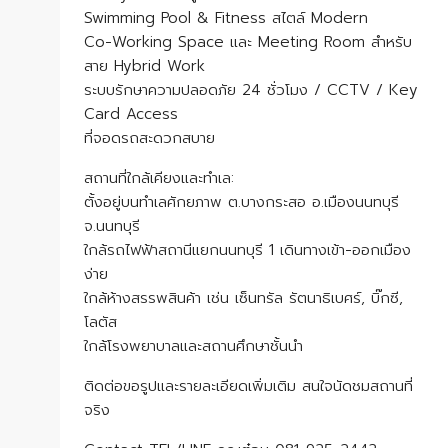
Swimming Pool & Fitness สไตล์ Modern
Co-Working Space และ Meeting Room สำหรับ
สาย Hybrid Work
ระบบรักษาความปลอดภัย 24 ชั่วโมง / CCTV / Key
Card Access
ที่จอดรถสะดวกสบาย
สถานที่ใกล้เคียงและทำเล:
ตั้งอยู่บนทำเลศักยภาพ ต.บางกระสอ อ.เมืองนนทบุรี
จ.นนทบุรี
ใกล้รถไฟฟ้าสถานีแยกนนทบุรี 1 เดินทางเข้า-ออกเมือง
ง่าย
ใกล้ห้างสรรพสินค้า เช่น เซ็นทรัล รัตนาธิเบศร์, บิ๊กซี,
โลตัส
ใกล้โรงพยาบาลและสถานศึกษาชั้นนำ
ติดต่อขอรูปและรายละเอียดเพิ่มเติม สนใจนัดชมสถานที่
จริง