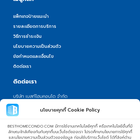
แพ็กเกจป้ายแนะนำ
รายละเอียดการบริการ
วิธีการชำระเงิน
นโยบายความเป็นส่วนตัว
ข้อกำหนดและเงื่อนไข
ติดต่อเรา
ติดต่อเรา
บริษัท เบสท์โฮมคอนโด จำกัด
101/399 หมู่ 7 แขวงลําผักชี เขตหนองจอก
นโยบายคุกกี้ Cookie Policy
กรุงเทพมหานคร 10530
info@besthomecondo.com
BESTHOMECONDO.COM มีการใช้งานเทคโนโลยีคุกกี้ หรือเทคโนโลยีอื่นที่มี
ลักษณะใกล้เคียงกันกับคุกกี้บนเว็บไซต์ของเรา โปรดศึกษานโยบายการใช้คุกกี้
และนโยบายความเป็นส่วนตัวของข้อมูล ก่อนใช้บริการเว็บไซต์ ได้ที่ลิงค์ด้าน