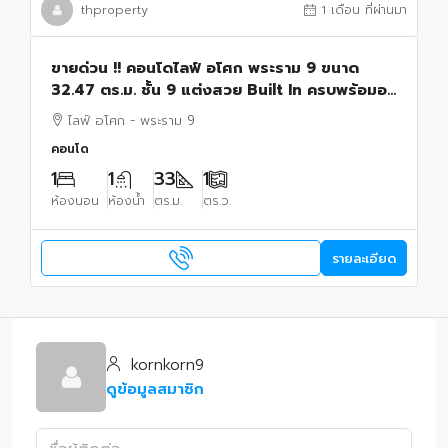
thproperty
1 เดือน ที่ผ่านมา
ขายด่วน !! คอนโดไลฟ์ อโศก พระราม 9 ขนาด
32.47 ตร.ม. ชั้น 9 แต่งสวย Built In ครบพร้อมอยู่
ใกล้ MRT พระราม 9
ไลฟ์ อโศก - พระราม 9
คอนโด
1
1
33
1
ห้องนอน
ห้องน้ำ
ตร.ม.
ตร.ว.
รายละเอียด
kornkorn9
ดูข้อมูลสมาชิก