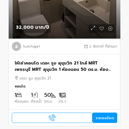
32,000 บาท
/ปี
kulchaya1
2 สัปดาห์ ที่ผ่านมา
ให้เช่าคอนโด เดอะ รูม สุขุมวิท 21 ใกล้ MRT
เพชรบุรี MRT สุขุมวิท 1 ห้องนอน 50 ตร.ม. ห้อง
สวย พร้อมอยู่
เดอะ รูม สุขุมวิท 21
คอนโด
1
1
50
1
ห้องนอน
ห้องน้ำ
ตร.ม.
ตร.ว.
รายละเอียด