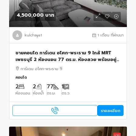
4,500,000 บาท
kulchaya1
1 เดือน ที่ผ่านมา
ขายคอนโด การ์เดน อโศก-พระราม 9 ใกล้ MRT
เพชรบุรี 2 ห้องนอน 77 ตร.ม. ห้องสวย พร้อมอยู่
เหมาะลงทุน
การ์เดน อโศก-พระราม 9
คอนโด
2
2
77
1
ห้องนอน
ห้องน้ำ
ตร.ม.
ตร.ว.
รายละเอียด
ขาย