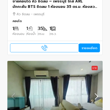
ขายคอนโด คิว ชิดลม – เพชรบุรี ใกล้ ARL
มักกะสัน BTS ชิดลม 1 ห้องนอน 35 ตร.ม. ห้องสวย
พร้อมอยู่ เหมาะลงทุน
คิว ชิดลม - เพชรบุรี
คอนโด
1
1
35
1
ห้องนอน
ห้องน้ำ
ตร.ม.
ตร.ว.
รายละเอียด
ขาย