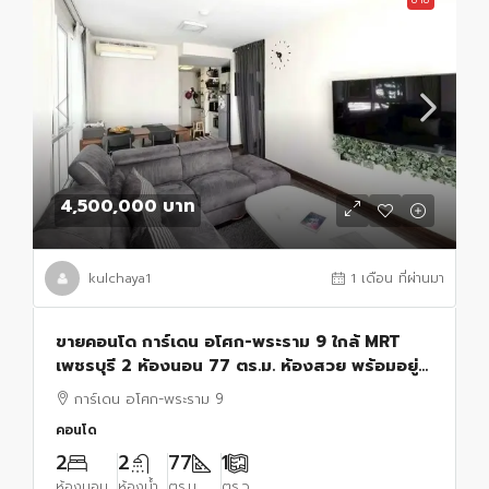
4,500,000 บาท
kulchaya1
1 เดือน ที่ผ่านมา
ขายคอนโด การ์เดน อโศก-พระราม 9 ใกล้ MRT
เพชรบุรี 2 ห้องนอน 77 ตร.ม. ห้องสวย พร้อมอยู่
เหมาะลงทุน
การ์เดน อโศก-พระราม 9
คอนโด
2
2
77
1
ห้องนอน
ห้องน้ำ
ตร.ม.
ตร.ว.