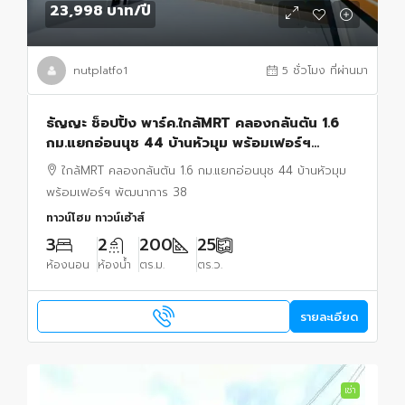
23,998 บาท
/ปี
nutplatfo1
5 ชั่วโมง ที่ผ่านมา
ธัญญะ ช็อปปิ้ง พาร์ค.ใกล้MRT คลองกลันตัน 1.6
กม.แยกอ่อนนุช 44 บ้านหัวมุม พร้อมเฟอร์ฯ
พัฒนาการ 38 ทาวน์โฮม 3 นอน 2 น้ำ พื้นที่ 200
ใกล้MRT คลองกลันตัน 1.6 กม.แยกอ่อนนุช 44 บ้านหัวมุม
ตร.ม.
พร้อมเฟอร์ฯ พัฒนาการ 38
ทาวน์โฮม ทาวน์เฮ้าส์
3
2
200
25
ห้องนอน
ห้องน้ำ
ตร.ม.
ตร.ว.
รายละเอียด
เช่า