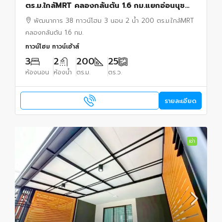
ตร.ม.ใกล้MRT คลองกลันตัน 1.6 กม.แยกอ่อนนุช
44 บ้านหัวมุม พร้อมเฟอร์ฯ ธัญญะ ช็อปปิ้ง พาร์ค.
พัฒนาการ 38 ทาวน์โฮม 3 นอน 2 น้ำ 200 ตร.ม.ใกล้MRT
คลองกลันตัน 1.6 กม.
ทาวน์โฮม ทาวน์เฮ้าส์
3
2
200
25
ห้องนอน
ห้องน้ำ
ตร.ม.
ตร.ว.
รายละเอียด
เช่า