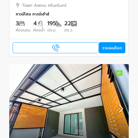
700 เมตร
-Town Avenu ศรีนครินทร์
ทาวน์โฮม ทาวน์เฮ้าส์
3
4
195
22
ห้องนอน
ห้องน้ำ
ตร.ม.
ตร.ว.
รายละเอียด
เช่า