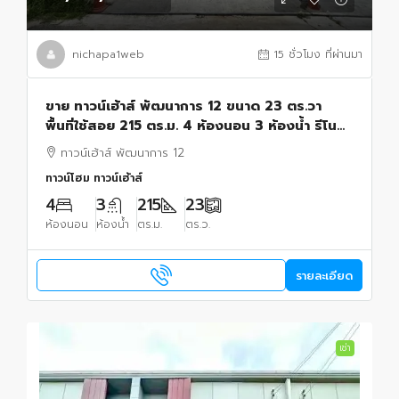
nichapa1web
15 ชั่วโมง ที่ผ่านมา
ขาย ทาวน์เฮ้าส์ พัฒนาการ 12 ขนาด 23 ตร.วา
พื้นที่ใช้สอย 215 ตร.ม. 4 ห้องนอน 3 ห้องน้ำ รีโน
เวทใหม่ ใกล้ทองหล่อ 10,300,000 บาท
ทาวน์เฮ้าส์ พัฒนาการ 12
ทาวน์โฮม ทาวน์เฮ้าส์
4
3
215
23
ห้องนอน
ห้องน้ำ
ตร.ม.
ตร.ว.
รายละเอียด
เช่า