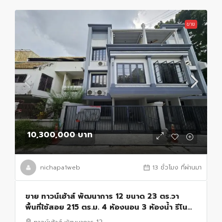
ขาย
10,300,000 บาท
nichapa1web
13 ชั่วโมง ที่ผ่านมา
ขาย ทาวน์เฮ้าส์ พัฒนาการ 12 ขนาด 23 ตร.วา
พื้นที่ใช้สอย 215 ตร.ม. 4 ห้องนอน 3 ห้องน้ำ รีโน
เวทใหม่ ใกล้ทองหล่อ 10,300,000 บาท