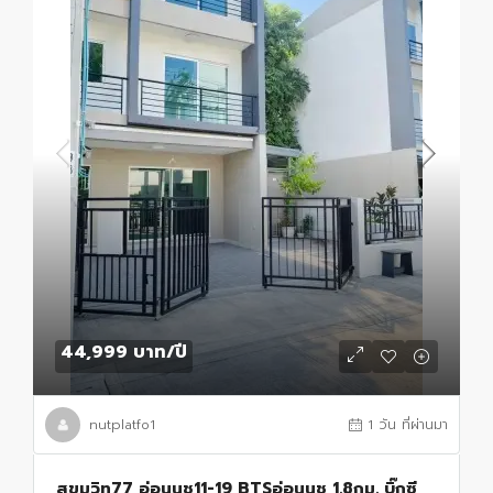
44,999 บาท
/ปี
nutplatfo1
1 วัน ที่ผ่านมา
สุขุมวิท77 อ่อนนุช11-19 BTSอ่อนนุช 1.8กม. บิ๊กซี