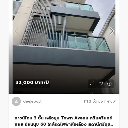
32,000 บาท
/ปี
deejepost
3 ชั่วโมง ที่ผ่านมา
ทาวน์โฮม 3 ชั้น หลังมุม Town Avenu ศรีนครินทร์
ซอย อ่อนนุช 68 ใกล้รถไฟฟ้าสีเหลือง สถานีศรีนุช