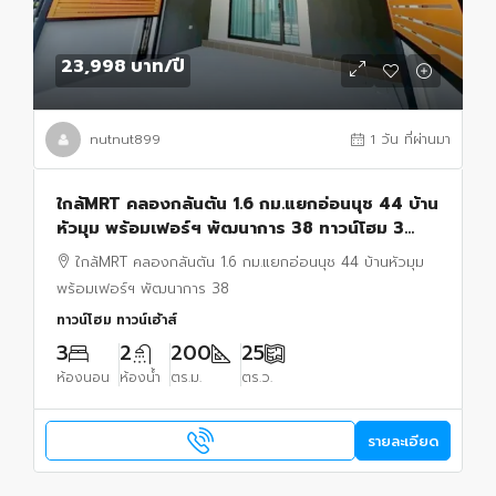
23,998 บาท
/ปี
nutnut899
1 วัน ที่ผ่านมา
ใกล้MRT คลองกลันตัน 1.6 กม.แยกอ่อนนุช 44 บ้าน
หัวมุม พร้อมเฟอร์ฯ พัฒนาการ 38 ทาวน์โฮม 3
นอน 2 น้ำ พื้นที่ 200 ตร.ม. ธัญญะ ช็อปปิ้ง พาร์ค.
ใกล้MRT คลองกลันตัน 1.6 กม.แยกอ่อนนุช 44 บ้านหัวมุม
พร้อมเฟอร์ฯ พัฒนาการ 38
ทาวน์โฮม ทาวน์เฮ้าส์
3
2
200
25
ห้องนอน
ห้องน้ำ
ตร.ม.
ตร.ว.
รายละเอียด