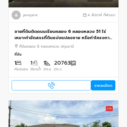
janejane
4 สัปดาห์ ที่ผ่านมา
ขายที่ดินติดถนนเรียบคลอง 6 คลองหลวง 51 ไร่
เหมาะทำจัดสรรที่ดินแบ่งแปลงขาย หรือทำโครงการ
บ้าน ทำการเกษตร ซื้อเก็บไว้ได้
ที่ดินคลอง 6 คลองหลวง ปทุมธานี
ที่ดิน
1
1
1
20763
ห้องนอน
ห้องน้ำ
ตร.ม.
ตร.ว.
รายละเอียด
ขาย