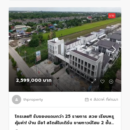
ขาย
2,599,000 บาท
thproperty
4 สัปดาห์ ที่ผ่านมา
โทรเลย!! รับของแถมกว่า 25 รายการ สวย เรียบหรู
คุ้มค่า! บ้าน มือ1 สไตล์โมเดิร์น ขายทาวน์โฮม 2 ชั้น
โครงการ Expandio คลอง 6 ทำเลดี