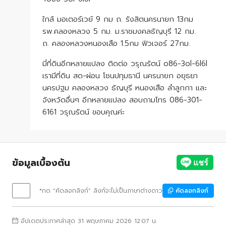
ใกล้ มอเตอร์เวย์ 9 กม ถ. รังสิตนครนายก 13กม
รพ.คลองหลวง 5 กม. ม.ราชมงคลธัญบุรี 12 กม.
ถ. คลองหลวงหนองเสือ 1.5กม ฟิวเจอร์ 27กม.
มี่ที่ดินอีกหลายแปลง ติดต่อ วรุณรัตน์ o86-3ol-6l6l
เรามีที่ดิน สด-ผ่อน โซนปทุมธานี นครนายก อยุธยา
นครปฐม คลองหลวง ธัญบุรี หนองเสือ ลำลูกกา และ
จังหวัดอื่นๆ อีกหลายแปลง สอบถามโทร 086-301-
6161 วรุณรัตน์ ขอบคุณค่ะ
ข้อมูลเบื้องต้น
*กด "คัดลอกลิงก์" ลิงก์จะไม่เป็นภาษาต่างดาว
คัดลอกลิงก์
อัปเดตประกาศล่าสุด 31 พฤษภาคม 2026 12:07 น.