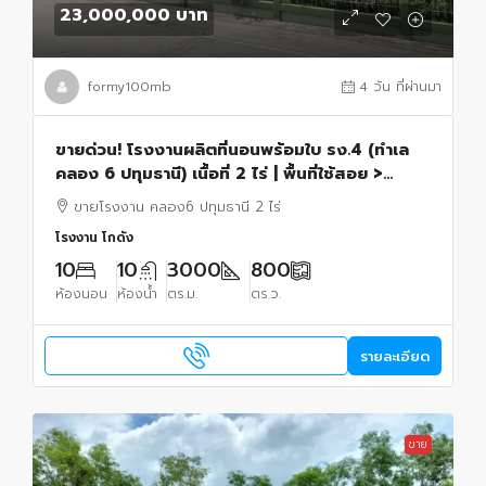
23,000,000 บาท
formy100mb
4 วัน ที่ผ่านมา
ขายด่วน! โรงงานผลิตที่นอนพร้อมใบ รง.4 (ทำเล
คลอง 6 ปทุมธานี) เนื้อที่ 2 ไร่ | พื้นที่ใช้สอย >
3,000 ตร.ม. | พร้อมดำเนินกิจการได้ทันที
ขายโรงงาน คลอง6 ปทุมธานี 2 ไร่
โรงงาน โกดัง
10
10
3000
800
ห้องนอน
ห้องน้ำ
ตร.ม.
ตร.ว.
รายละเอียด
ขาย