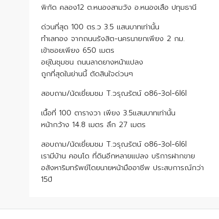
พิกัด คลอง12 ต.หนองสามวัง อ.หนองเสือ ปทุมธานี
ด่วนที่สุด 100 ตร.ว 3.5 แสนบาทเท่านั้น
ทำเลทอง จากถนนรังสิต-นครนายกเพียง 2 กม.
เข้าซอยเพียง 650 เมตร
อยุ่ในชุมชน ถนนลาดยางหน้าแปลง
ถูกที่สุดในย่านนี้ ตัดสินใจด่วนๆ
สอบถาม/นัดเยี่ยมชม T.วรุณรัตน์ o86-3ol-6l6l
เนื้อที่ 100 ตารางวา เพียง 3.5แสนบาทเท่านั้น
หน้ากว้าง 14.8 เมตร ลึก 27 เมตร
สอบถาม/นัดเยี่ยมชม T.วรุณรัตน์ o86-3ol-6l6l
เรามีบ้าน คอนโด ที่ดินอีกหลายแปลง บริการฝากขาย
อสังหาริมทรัพย์โดยนายหน้ามืออาชีพ ประสบการณ์กว่า
15ปี