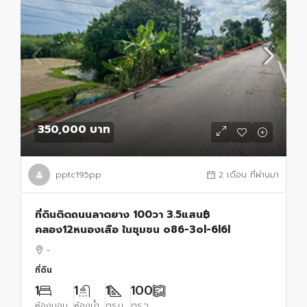
350,000 บาท
pptc195pp
2 เดือน ที่ผ่านมา
ที่ดินติดถนนลาดยาง 100วา 3.5แสน฿
คลอง12หนองเสือ ในชุมชน o86-3ol-6l6l
-
ที่ดิน
1
1
1
100
ห้องนอน
ห้องน้ำ
ตร.ม.
ตร.ว.