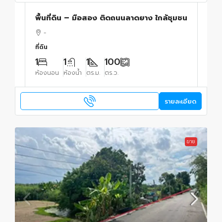
พื้นที่ดิน – มือสอง ติดถนนลาดยาง ใกล้ชุมชน
-
ที่ดิน
1
1
1
100
ห้องนอน
ห้องน้ำ
ตร.ม.
ตร.ว.
รายละเอียด
ขาย