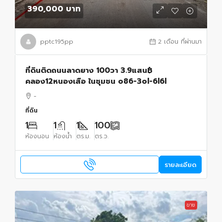
390,000 บาท
pptc195pp
2 เดือน ที่ผ่านมา
ที่ดินติดถนนลาดยาง 100วา 3.9แสน฿
คลอง12หนองเสือ ในชุมชน o86-3ol-6l6l
-
ที่ดิน
1
1
1
100
ห้องนอน
ห้องน้ำ
ตร.ม.
ตร.ว.
รายละเอียด
ขาย