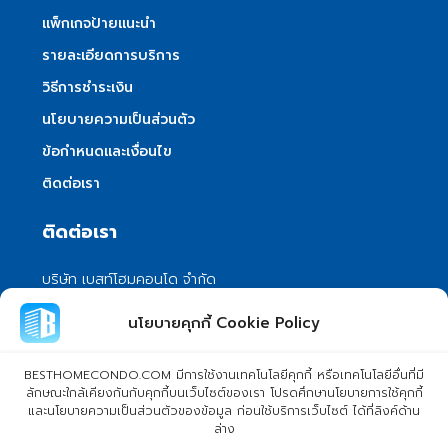
แพ็กเกจป้ายแนะนำ
รายละเอียดการบริการ
วิธีการชำระเงิน
นโยบายความเป็นส่วนตัว
ข้อกำหนดและเงื่อนไข
ติดต่อเรา
ติดต่อเรา
บริษัท เบสท์โฮมคอนโด จำกัด
101/399 หมู่ 7 แขวงลําผักชี เขตหนองจอก
นโยบายคุกกี้ Cookie Policy
กรุงเทพมหานคร 10530
info@besthomecondo.com
BESTHOMECONDO.COM มีการใช้งานเทคโนโลยีคุกกี้ หรือเทคโนโลยีอื่นที่มี
ลักษณะใกล้เคียงกันกับคุกกี้บนเว็บไซต์ของเรา โปรดศึกษานโยบายการใช้คุกกี้
และนโยบายความเป็นส่วนตัวของข้อมูล ก่อนใช้บริการเว็บไซต์ ได้ที่ลิงค์ด้าน
ล่าง