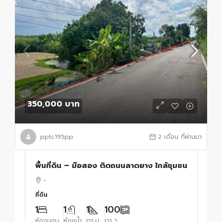
350,000 บาท
pptc195pp
2 เดือน ที่ผ่านมา
พื้นที่ดิน – มือสอง ติดถนนลาดยาง ใกล้ชุมชน
-
ที่ดิน
1
1
1
100
ห้องนอน
ห้องน้ำ
ตร.ม.
ตร.ว.