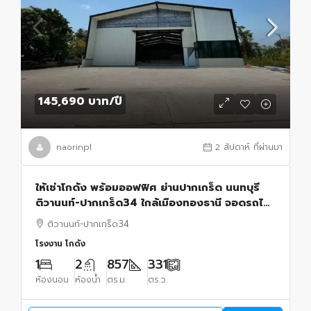
145,690 บาท
/ปี
naorinpl
2 สัปดาห์ ที่ผ่านมา
ให้เช่าโกดัง พร้อมออฟฟิศ ย่านปากเกร็ด นนทบุรี
ติวานนท์-ปากเกร็ด34 ใกล้เมืองทองธานี จอดรถได้
16 คัน
ติวานนท์-ปากเกร็ด34
โรงงาน โกดัง
1
2
857
331
ห้องนอน
ห้องน้ำ
ตร.ม.
ตร.ว.