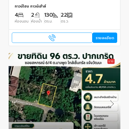
ทาวน์โฮม ทาวน์เฮ้าส์
4
2
130
22
ห้องนอน
ห้องน้ำ
ตร.ม.
ตร.ว.
รายละเอียด
ขาย