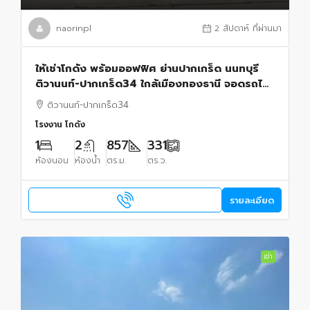
naorinpl
2 สัปดาห์ ที่ผ่านมา
ให้เช่าโกดัง พร้อมออฟฟิศ ย่านปากเกร็ด นนทบุรี
ติวานนท์-ปากเกร็ด34 ใกล้เมืองทองธานี จอดรถได้
16 คัน
ติวานนท์-ปากเกร็ด34
โรงงาน โกดัง
1
2
857
331
ห้องนอน
ห้องน้ำ
ตร.ม.
ตร.ว.
รายละเอียด
เช่า