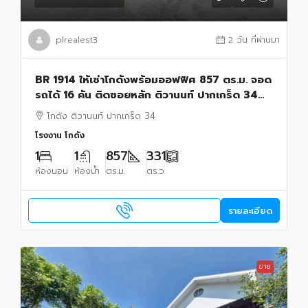
plrealest3
2 วัน ที่ผ่านมา
BR 1914 ให้เช่าโกดังพร้อมออฟฟิศ 857 ตร.ม. จอด
รถได้ 16 คัน ติดซอยหลัก ติวานนท์ ปากเกร็ด 34
นนทบุรี
โกดัง ติวานนท์ ปากเกร็ด 34
โรงงาน โกดัง
1
1
857
331
ห้องนอน
ห้องน้ำ
ตร.ม.
ตร.ว.
รายละเอียด
ขาย