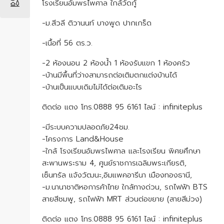
โรงเรียนอัมพรไพศาล ใกล้วัดกู้
-ม.สีวลี ติวานนท์ บางพูด ปากเกร็ด
-เนื้อที่ 56 ตร.ว.
-2 ห้องนอน 2 ห้องน้ำ 1 ห้องรับแขก 1 ห้องครัว
-บ้านมีพื้นที่ว่างสามารถต่อเติมตกแต่งบ้านได้
-บ้านเป็นแบบเดิมไม่ได้ต่อเติมอะไร
ติดต่อ แตง โทร.0888 95 6161 ไลน์ : infiniteplus
-มีระบบความปลอดภัย24ชม.
-โครงการ Land&House
-ใกล้ โรงเรียนอัมพรไพศาล และโรงเรียน พิศยศึกษา
สะพานพระราม 4, ศูนย์ราชการเฉลิมพระเกียรติ,
เซ็นทรัล แจ้งวัฒนะ,อิมแพคอารีนา เมืองทองธานี,
-ม.นานาชาติหอการค้าไทย ใกล้ทางด่วน, รถไฟฟ้า BTS
สายสีชมพู, รถไฟฟ้า MRT ส่วนต่อขยาย (สายสีม่วง)
ติดต่อ แตง โทร.0888 95 6161 ไลน์ : infiniteplus