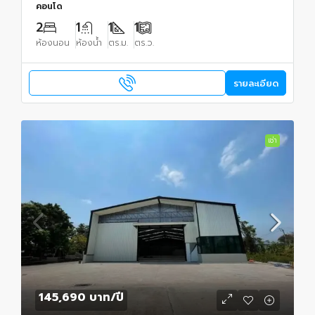
คอนโด
2
1
1
1
ห้องนอน
ห้องน้ำ
ตร.ม.
ตร.ว.
รายละเอียด
เช่า
145,690 บาท
/ปี