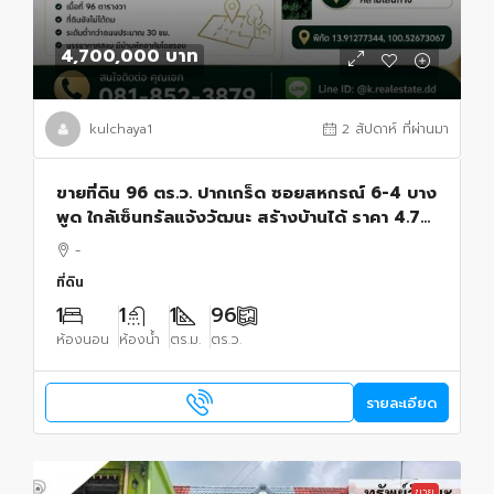
4,700,000 บาท
kulchaya1
2 สัปดาห์ ที่ผ่านมา
ขายที่ดิน 96 ตร.ว. ปากเกร็ด ซอยสหกรณ์ 6-4 บาง
พูด ใกล้เซ็นทรัลแจ้งวัฒนะ สร้างบ้านได้ ราคา 4.7
ล้านบาท
-
ที่ดิน
1
1
1
96
ห้องนอน
ห้องน้ำ
ตร.ม.
ตร.ว.
รายละเอียด
ขาย