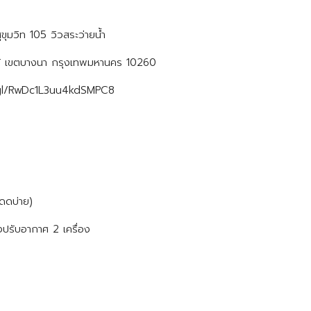
ุมวิท 105 วิวสระว่ายน้ำ
นาใต้ เขตบางนา กรุงเทพมหานคร 10260
.gl/RwDc1L3uu4kdSMPC8
แดดบ่าย)
งปรับอากาศ 2 เครื่อง