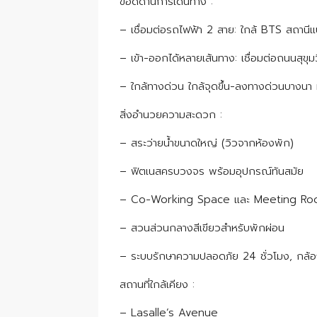
ข้อดีด้านการเดินทาง :
– เชื่อมต่อรถไฟฟ้า 2 สาย: ใกล้ BTS สถานี
– เข้า-ออกได้หลายเส้นทาง: เชื่อมต่อถนนสุข
– ใกล้ทางด่วน ใกล้จุดขึ้น-ลงทางด่วนบางนา ท
สิ่งอำนวยความสะดวก :
– สระว่ายน้ำขนาดใหญ่ (วิวจากห้องพัก)
– ฟิตเนสครบวงจร พร้อมอุปกรณ์ทันสมัย
– Co-Working Space และ Meeting Ro
– สวนส่วนกลางสีเขียวสำหรับพักผ่อน
– ระบบรักษาความปลอดภัย 24 ชั่วโมง, ก
สถานที่ใกล้เคียง :
– Lasalle’s Avenue