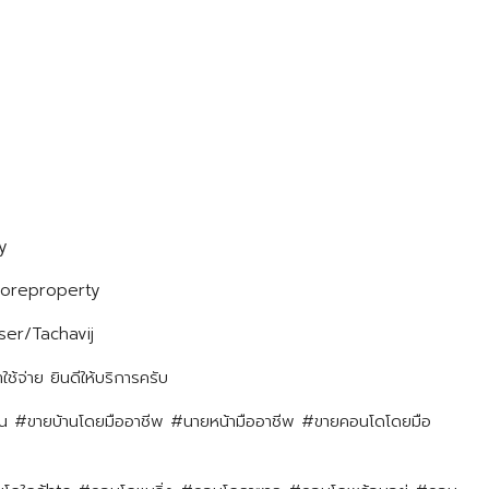
y
moreproperty
er/Tachavij
ใช้จ่าย ยินดีให้บริการครับ
น #ขายบ้านโดยมืออาชีพ #นายหน้ามืออาชีพ #ขายคอนโดโดยมือ