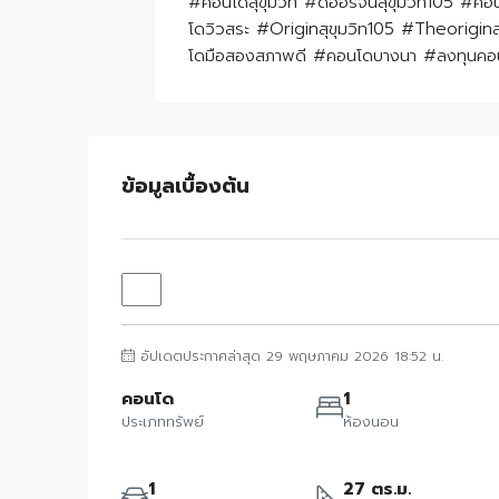
#คอนโดสุขุมวิท #ดิออริจิ้นสุขุมวิท105 
โดวิวสระ #Originสุขุมวิท105 #Theorigi
โดมือสองสภาพดี #คอนโดบางนา #ลงทุนคอ
ข้อมูลเบื้องต้น
อัปเดตประกาศล่าสุด 29 พฤษภาคม 2026 18:52 น.
คอนโด
1
ประเภททรัพย์
ห้องนอน
1
27 ตร.ม.