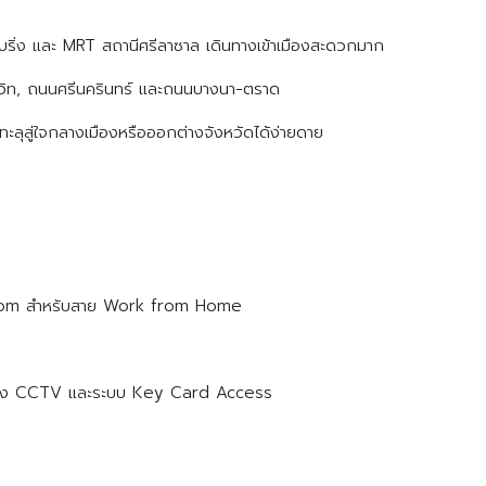
แบริ่ง และ MRT สถานีศรีลาซาล เดินทางเข้าเมืองสะดวกมาก
ุมวิท, ถนนศรีนครินทร์ และถนนบางนา-ตราด
ะลุสู่ใจกลางเมืองหรือออกต่างจังหวัดได้ง่ายดาย
om สำหรับสาย Work from Home
ล้อง CCTV และระบบ Key Card Access