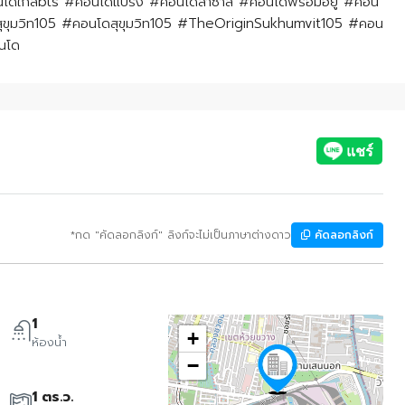
#คอนโดใกล้bts #คอนโดแบริ่ง #คอนโดลาซาล #คอนโดพร้อมอยู่ #คอน
nสุขุมวิท105 #คอนโดสุขุมวิท105 #TheOriginSukhumvit105 #คอน
นโด
*กด "คัดลอกลิงก์" ลิงก์จะไม่เป็นภาษาต่างดาว
คัดลอกลิงก์
1
+
ห้องน้ำ
−
1 ตร.ว.