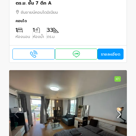
ตร.ม. ชั้น 7 ตึก A
ซันชายน์คอนโดมิเนียม
คอนโด
1
1
33
ห้องนอน
ห้องน้ำ
ตร.ม.
รายละเอียด
เช่า