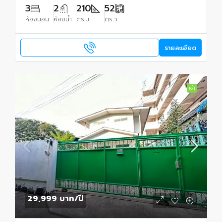
3
2
210
52
ห้องนอน
ห้องน้ำ
ตร.ม.
ตร.ว.
รายละเอียด
เช่า
29,999 บาท
/ปี