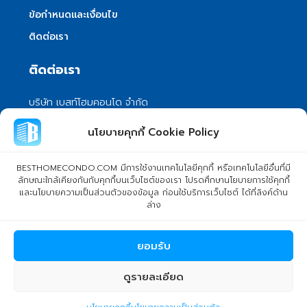
ข้อกำหนดและเงื่อนไข
ติดต่อเรา
ติดต่อเรา
บริษัท เบสท์โฮมคอนโด จำกัด
101/399 หมู่ 7 แขวงลําผักชี เขตหนองจอก
นโยบายคุกกี้ Cookie Policy
กรุงเทพมหานคร 10530
info@besthomecondo.com
BESTHOMECONDO.COM มีการใช้งานเทคโนโลยีคุกกี้ หรือเทคโนโลยีอื่นที่มี
ลักษณะใกล้เคียงกันกับคุกกี้บนเว็บไซต์ของเรา โปรดศึกษานโยบายการใช้คุกกี้
และนโยบายความเป็นส่วนตัวของข้อมูล ก่อนใช้บริการเว็บไซต์ ได้ที่ลิงค์ด้าน
ล่าง
© Copyright 2024 BESTHOMECONDO CO., LTD. - All rights
ยอมรับ
reserved
ดูรายละเอียด
plusestate1