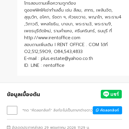
โทรสอบถามเพื่อความถูกต้อง
ดูออฟฟิศให้เช่าทำเลอื่น เช่น สีลม, สาทร, เพลินจิต,
สุขุมวิท, อโศก, รัชดา ฯ, ห้วยขวาง, พญาไท, พระราม4
,วิภาวดี, พหลโยธิน, บางนา, พระราม3, พระราม9,
เพชรบุรีตัดใหม่, รามคำแหง, ศรีนครินทร์, ธนบุรี ที่
http://www.irentoffice.com
สอบถามเพิ่มเติม I RENT OFFICE . COM ได้ที่
O2,512,59O9, O84,543,4833
E-mail : plus.estate@yahoo.co.th
ID. LINE : rentoffice
ข้อมูลเบื้องต้น
*กด "คัดลอกลิงก์" ลิงก์จะไม่เป็นภาษาต่างดาว
คัดลอกลิงก์
อัปเดตประกาศล่าสุด 29 พฤษภาคม 2026 11:29 น.