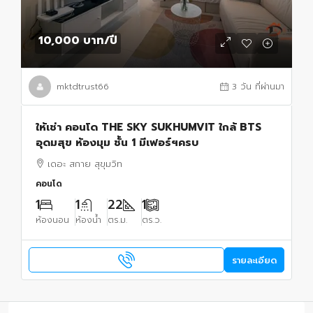
10,000 บาท
/ปี
mktdtrust66
3 วัน ที่ผ่านมา
ให้เช่า คอนโด THE SKY SUKHUMVIT ใกล้ BTS
อุดมสุข ห้องมุม ชั้น 1 มีเฟอร์ฯครบ
เดอะ สกาย สุขุมวิท
คอนโด
1
1
22
1
ห้องนอน
ห้องน้ำ
ตร.ม.
ตร.ว.
รายละเอียด