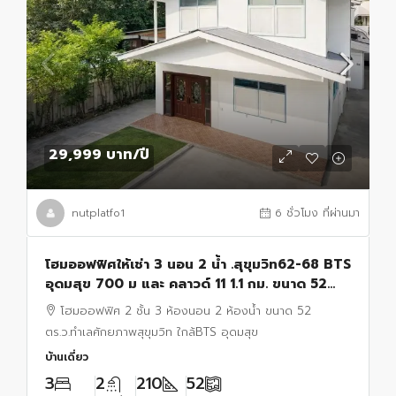
29,999 บาท
/ปี
nutplatfo1
6 ชั่วโมง ที่ผ่านมา
โฮมออฟฟิศให้เช่า 3 นอน 2 น้ำ .สุขุมวิท62-68 BTS
อุดมสุข 700 ม และ คลาวด์ 11 1.1 กม. ขนาด 52
ตร.ว.เหมาะสำหรับ โฮมออฟฟิศ เข้า-ออกสะดวก
โฮมออฟฟิศ 2 ชั้น 3 ห้องนอน 2 ห้องน้ำ ขนาด 52
ตร.ว.ทำเลศักยภาพสุขุมวิท ใกล้BTS อุดมสุข
บ้านเดี่ยว
3
2
210
52