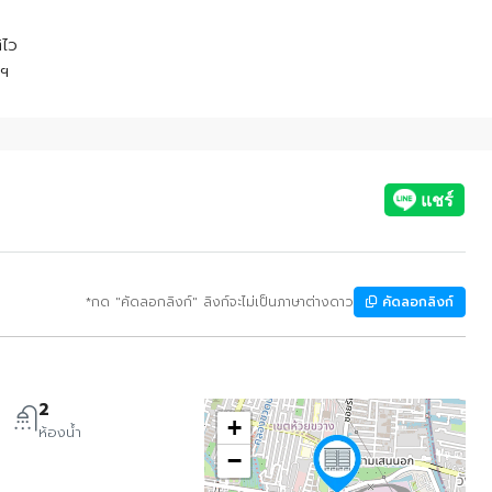
ิไว
าฯ
*กด "คัดลอกลิงก์" ลิงก์จะไม่เป็นภาษาต่างดาว
คัดลอกลิงก์
2
+
ห้องน้ำ
−