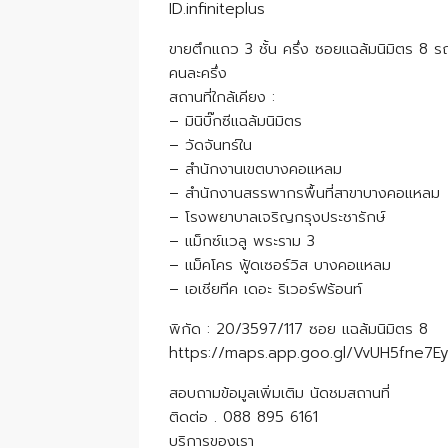
ID.infiniteplus
ขายตึกแถว 3 ชั้น ครึ่ง ซอยแฉล้มนิมิตร 8 
คนละครึ่ง
สถานที่ใกล้เคียง :
– มินิบิ๊กซีแฉล้มนิมิตร
– วัดจันทร์ใน
– สำนักงานเขตบางคอแหลม
– สำนักงานสรรพากรพื้นที่สาขาบางคอแหลม
– โรงพยาบาลเจริญกรุงประชารักษ์
– แม็กซ์แวลู พระราม 3
– แม็คโคร ฟู้ดเซอร์วิส บางคอแหลม
– เอเชียทีค เดอะ ริเวอร์ฟร้อนท์
พิกัด : 20/3597/117 ซอย แฉล้มนิมิตร 8
https://maps.app.goo.gl/VvUH5fne7E
สอบถามข้อมูลเพิ่มเติม นัดชมสถานที่
ติดต่อ . 088 895 6161
บริการของเรา