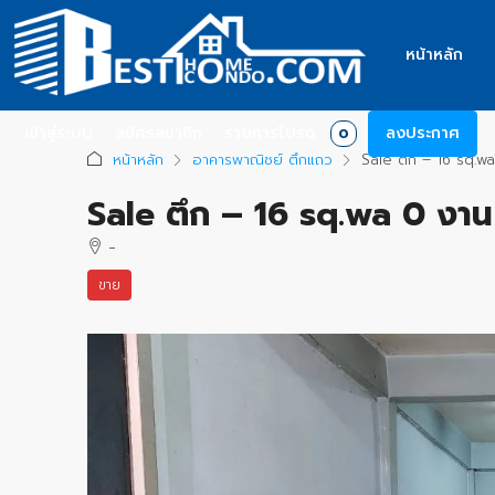
หน้าหลัก
เข้าสู่ระบบ
สมัครสมาชิก
รายการโปรด
ลงประกาศ
0
หน้าหลัก
อาคารพาณิชย์ ตึกแถว
Sale ตึก – 16 sq.w
Sale ตึก – 16 sq.wa 0 งา
-
ขาย