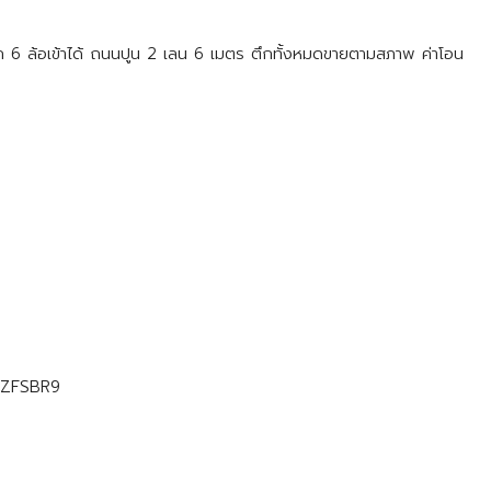
รถ 6 ล้อเข้าได้ ถนนปูน 2 เลน 6 เมตร ตึกทั้งหมดขายตามสภาพ ค่าโอน
yZFSBR9