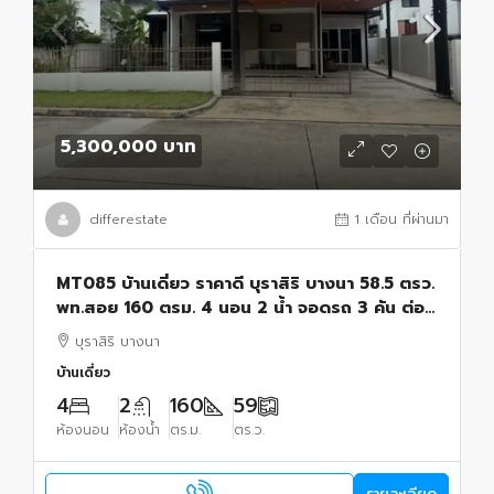
5,300,000 บาท
differestate
1 เดือน ที่ผ่านมา
MT085 บ้านเดี่ยว ราคาดี บุราสิริ บางนา 58.5 ตรว.
พท.สอย 160 ตรม. 4 นอน 2 น้ำ จอดรถ 3 คัน ต่อ
เติมครัวใหญ่ เพิ่มห้องเอนกประสงค์
บุราสิริ บางนา
บ้านเดี่ยว
4
2
160
59
ห้องนอน
ห้องน้ำ
ตร.ม.
ตร.ว.
รายละเอียด