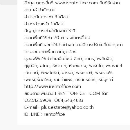
ข้อมูลอาคารอื่นที่ www.irentoffice.com ยินดีรับฝาก
ขาย-เช่าสำนักงาน
ค่าประกันการเช่า 3 เดือน
ค่าเช่าล่วงหน้า 1 เดือน
สัญญาการเช่าสำนักงาน 3 ปี
ขนาดพื้นที่ให้เช่า 70 ตารางเมตรขึ้นไป
ขนาดพื้นที่และค่าใช้จ่ายต่างๆ อาจมีการปรับเปลี่ยนกรุณา
โทรสอบถามเพื่อความถูกต้อง
ดูออฟฟิศให้เช่าทำเลอื่น เช่น สีลม, สาทร, เพลินจิต,
สุขุมวิท, อโศก, รัชดา ฯ, ห้วยขวาง, พญาไท, พระราม4
,วิภาวดี, พหลโยธิน, บางนา, พระราม3, พระราม9,
เพชรบุรีตัดใหม่, รามคำแหง, ศรีนครินทร์, ธนบุรี ที่
http://www.irentoffice.com
สอบถามเพิ่มเติม I RENT OFFICE . COM ได้ที่
O2,512,59O9, O84,543,4833
E-mail : plus.estate@yahoo.co.th
ID. LINE : rentoffice