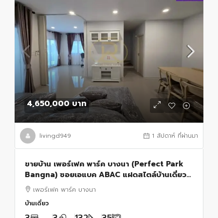
4,650,000 บาท
livingd949
1 สัปดาห์ ที่ผ่านมา
ขายบ้าน เพอร์เฟค พาร์ค บางนา (Perfect Park
Bangna) ซอยเอแบค ABAC แฝดสไตล์บ้านเดี่ยว
ต่อเติมเต็ม แถมเฟอร์ ฟรีโอน บางเสาธง
เพอร์เฟค พาร์ค บางนา
จ.สมุทรปราการ
บ้านเดี่ยว
3
3
132
35