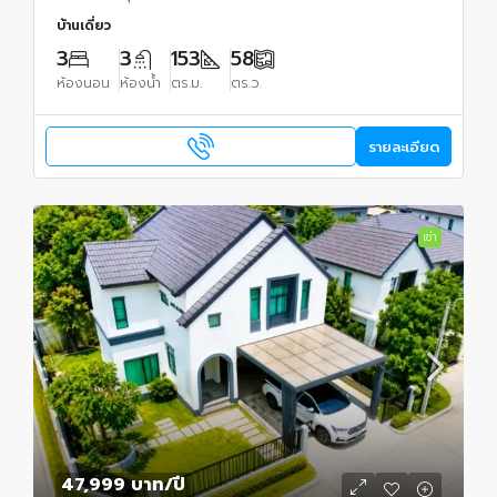
บ้านเดี่ยว
3
3
153
58
ห้องนอน
ห้องน้ำ
ตร.ม.
ตร.ว.
รายละเอียด
เช่า
47,999 บาท
/ปี