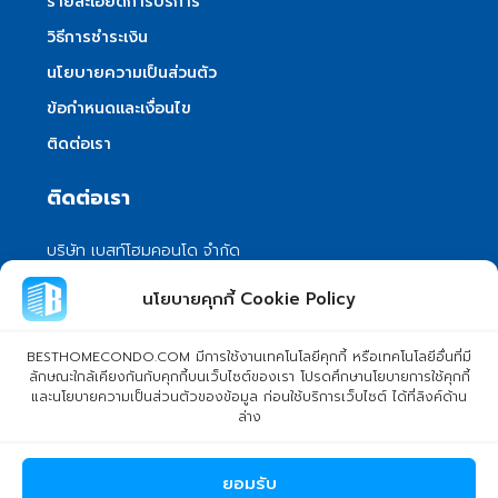
รายละเอียดการบริการ
วิธีการชำระเงิน
นโยบายความเป็นส่วนตัว
ข้อกำหนดและเงื่อนไข
ติดต่อเรา
ติดต่อเรา
บริษัท เบสท์โฮมคอนโด จำกัด
101/399 หมู่ 7 แขวงลําผักชี เขตหนองจอก
นโยบายคุกกี้ Cookie Policy
กรุงเทพมหานคร 10530
info@besthomecondo.com
BESTHOMECONDO.COM มีการใช้งานเทคโนโลยีคุกกี้ หรือเทคโนโลยีอื่นที่มี
ลักษณะใกล้เคียงกันกับคุกกี้บนเว็บไซต์ของเรา โปรดศึกษานโยบายการใช้คุกกี้
และนโยบายความเป็นส่วนตัวของข้อมูล ก่อนใช้บริการเว็บไซต์ ได้ที่ลิงค์ด้าน
ล่าง
© Copyright 2024 BESTHOMECONDO CO., LTD. - All rights
ยอมรับ
reserved