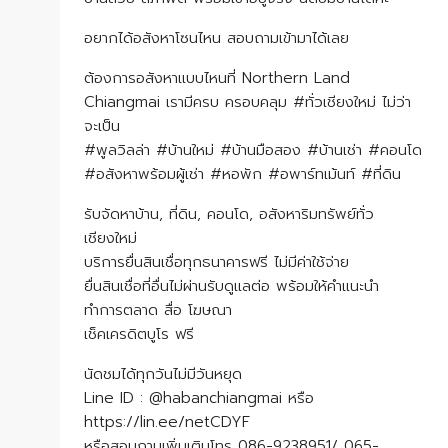
อยากได้อสังหาโซนไหน สอบถามเข้ามาได้เลย
ต้องการอสังหาแบบไหนที่ Northern Land
Chiangmai เรามีครบ ครอบคลุม #ทั่วเชียงใหม่ ไม่ว่า
จะเป็น
#พูลวิลล่า #บ้านใหม่ #บ้านมือสอง #บ้านเช่า #คอนโด
#อสังหาพร้อมผู้เช่า #หอพัก #อพาร์ทเม้นท์ #ที่ดิน
รับจัดหาบ้าน, ที่ดิน, คอนโด, อสังหาริมทรัพย์ทั่ว
เชียงใหม่
บริการยื่นสินเชื่อทุกธนาคารฟรี ไม่มีค่าใช้จ่าย
ยื่นสินเชื่อที่อื่นไม่ผ่านรับดูแลต่อ พร้อมให้คำแนะนำ
ทำการตลาด สื่อ โฆษณา
เช็คเครดิตบูโร ฟรี
นัดชมได้ทุกวันไม่มีวันหยุด
Line ID : @habanchiangmai หรือ
https://lin.ee/netCDYF
หรือสอบถามเพิ่มเติมโทร 086-9238951/ 065-