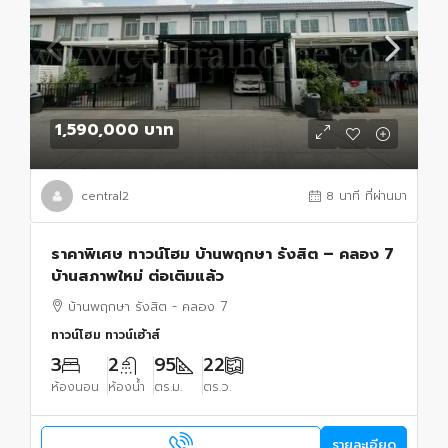
1,590,000 บาท
central2
8 นาที ที่ผ่านมา
ราคาพิเศษ ทาวน์โฮม บ้านพฤกษา รังสิต – คลอง 7
บ้านสภาพใหม่ ต่อเติมแล้ว
บ้านพฤกษา รังสิต - คลอง 7
ทาวน์โฮม ทาวน์เฮ้าส์
3
2
95
22
ห้องนอน
ห้องน้ำ
ตร.ม.
ตร.ว.
รายละเอียด