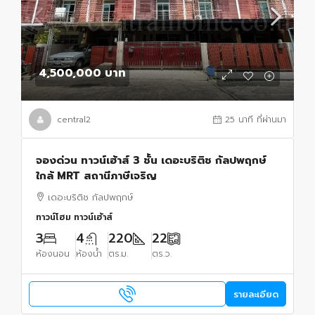
4,500,000 บาท
central2
25 นาที ที่ผ่านมา
จองด่วน ทาวน์เฮ้าส์ 3 ชั้น เดอะบริติช กัลปพฤกษ์
ใกล้ MRT สถานีภาษีเจริญ
เดอะบริติช กัลปพฤกษ์
ทาวน์โฮม ทาวน์เฮ้าส์
3
4
220
22
ห้องนอน
ห้องน้ำ
ตร.ม.
ตร.ว.
รายละเอียด