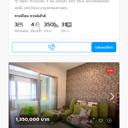
ให้เช่า ทาวน์โฮม 3 ชั้น เอกมัย 350 ตร.ม. แขวงคลองตัน
เหนือ เขตวัฒนา,กรุงเทพมหานคร
ทาวน์โฮม ทาวน์เฮ้าส์
3
4
350
31
ห้องนอน
ห้องน้ำ
ตร.ม.
ตร.ว.
รายละเอียด
ขาย
1,350,000 บาท