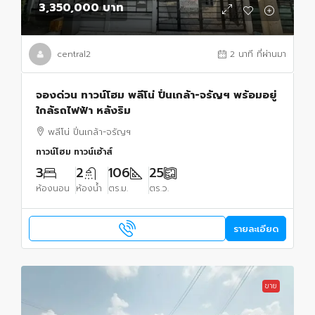
3,350,000 บาท
central2
2 นาที ที่ผ่านมา
จองด่วน ทาวน์โฮม พลีโน่ ปิ่นเกล้า-จรัญฯ พร้อมอยู่
ใกล้รถไฟฟ้า หลังริม
พลีโน่ ปิ่นเกล้า-จรัญฯ
ทาวน์โฮม ทาวน์เฮ้าส์
3
2
106
25
ห้องนอน
ห้องน้ำ
ตร.ม.
ตร.ว.
รายละเอียด
ขาย