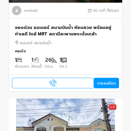
central2
30 นาที ที่ผ่านมา
จองด่วน แมเนอร์ สนามบินน้ำ ห้องสวย พร้อมอยู่
ทำเลดี ใกล้ MRT สถานีสะพานพระนั่งเกล้า
แมเนอร์ สนามบินน้ำ
คอนโด
1
1
26
1
ห้องนอน
ห้องน้ำ
ตร.ม.
ตร.ว.
รายละเอียด
ขาย