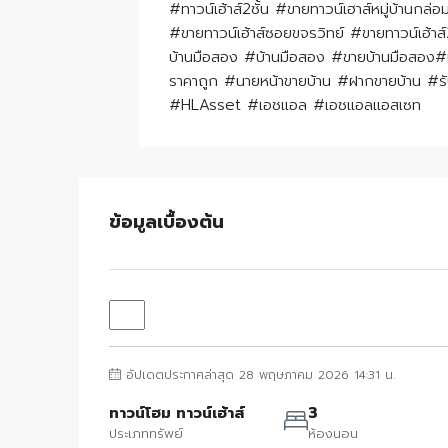
#ทาวน์เฮ้าส์2ชั้น #ขายทาวน์เฮาส์หมู่บ้านก
#ขายทาวน์เฮ้าส์ซอยขจรวิทย์ #ขายทาวน์เฮ้า
บ้านมือสอง #บ้านมือสอง #ขายบ้านมือสอง#ทา
ราคาถูก #นายหน้าขายบ้าน #ฝากขายบ้าน #รั
#HLAsset #เอชแอล #เอชแอลแอสเซท
ข้อมูลเบื้องต้น
อัปเดตประกาศล่าสุด 28 พฤษภาคม 2026 14:31 น.
ทาวน์โฮม ทาวน์เฮ้าส์
3
ประเภททรัพย์
ห้องนอน