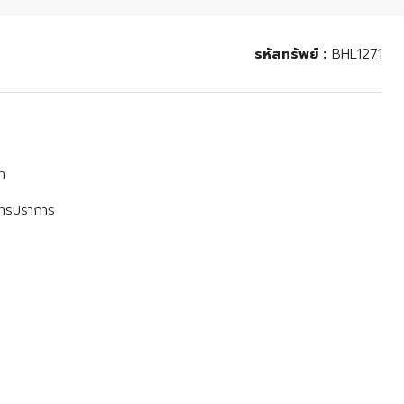
รหัสทรัพย์ :
BHL1271
า
มุทรปราการ