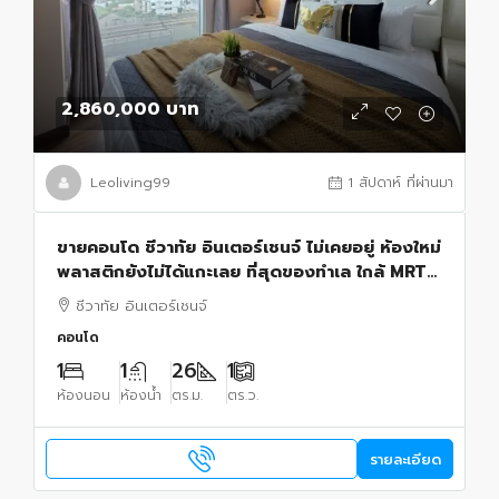
2,860,000 บาท
Leoliving99
1 สัปดาห์ ที่ผ่านมา
ขายคอนโด ชีวาทัย อินเตอร์เชนจ์ ไม่เคยอยู่ ห้องใหม่
พลาสติกยังไม่ได้แกะเลย ที่สุดของทำเล ใกล้ MRT
เตาปูน
ชีวาทัย อินเตอร์เชนจ์
คอนโด
1
1
26
1
ห้องนอน
ห้องน้ำ
ตร.ม.
ตร.ว.
รายละเอียด