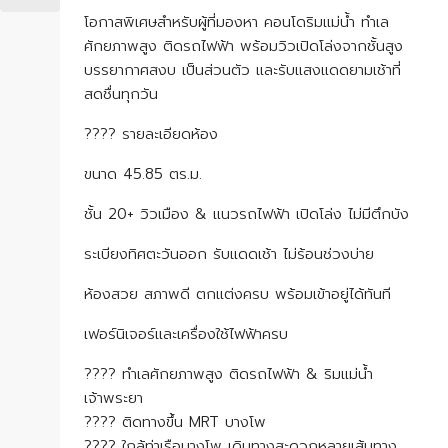
โอกาสพิเศษสำหรับผู้ที่มองหา คอนโดริมแม่น้ำ ทำเล
ศักยภาพสูง ติดรถไฟฟ้า พร้อมวิวเปิดโล่งจากชั้นสูง
บรรยากาศสงบ เป็นส่วนตัว และรับแสงแดดยามเช้าที่
สดชื่นทุกวัน
???? รายละเอียดห้อง
ขนาด 45.85 ตร.ม.
ชั้น 20+ วิวเมือง & แนวรถไฟฟ้า เปิดโล่ง ไม่มีตึกบัง
ระเบียงทิศตะวันออก รับแดดเช้า ไม่ร้อนช่วงบ่าย
ห้องสวย สภาพดี ตกแต่งครบ พร้อมเข้าอยู่ได้ทันที
เฟอร์นิเจอร์และเครื่องใช้ไฟฟ้าครบ
???? ทำเลศักยภาพสูง ติดรถไฟฟ้า & ริมแม่น้ำ
เจ้าพระยา
???? ติดทางขึ้น MRT บางโพ
???? ใกล้ท่าเรือบางโพ เดินทางสะดวกหลายเส้นทาง