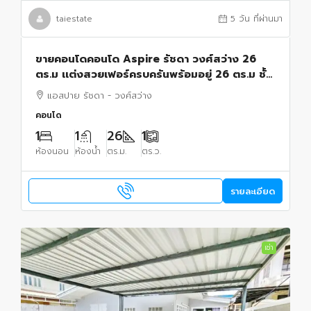
taiestate
5 วัน ที่ผ่านมา
ขายคอนโดคอนโด Aspire รัชดา วงศ์สว่าง 26
ตร.ม เเต่งสวยเฟอร์ครบครันพร้อมอยู่ 26 ตร.ม ชั้น
15 ใกล้ MRT วงศ์สว่างแค่ 80 ม. บางซื่อ กรุงเทพ
แอสปาย รัชดา - วงศ์สว่าง
คอนโด
1
1
26
1
ห้องนอน
ห้องน้ำ
ตร.ม.
ตร.ว.
รายละเอียด
เช่า