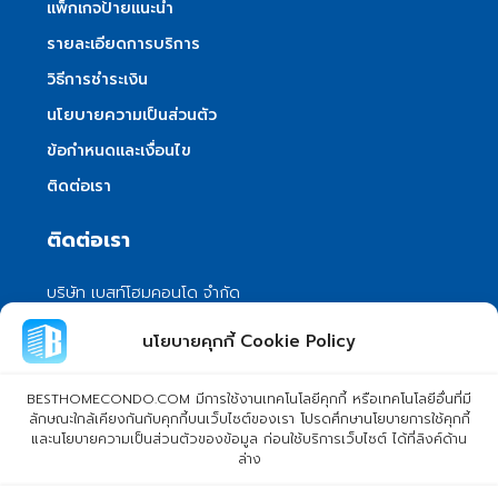
แพ็กเกจป้ายแนะนำ
รายละเอียดการบริการ
วิธีการชำระเงิน
นโยบายความเป็นส่วนตัว
ข้อกำหนดและเงื่อนไข
ติดต่อเรา
ติดต่อเรา
บริษัท เบสท์โฮมคอนโด จำกัด
101/399 หมู่ 7 แขวงลําผักชี เขตหนองจอก
นโยบายคุกกี้ Cookie Policy
กรุงเทพมหานคร 10530
info@besthomecondo.com
BESTHOMECONDO.COM มีการใช้งานเทคโนโลยีคุกกี้ หรือเทคโนโลยีอื่นที่มี
ลักษณะใกล้เคียงกันกับคุกกี้บนเว็บไซต์ของเรา โปรดศึกษานโยบายการใช้คุกกี้
และนโยบายความเป็นส่วนตัวของข้อมูล ก่อนใช้บริการเว็บไซต์ ได้ที่ลิงค์ด้าน
ล่าง