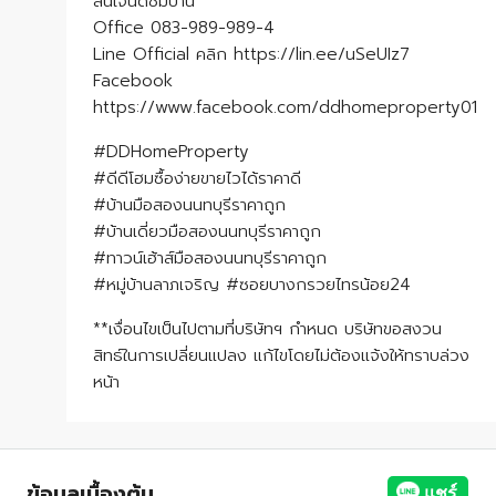
สนใจนัดชมบ้าน
Office 083-989-989-4
Line Official คลิก https://lin.ee/uSeUIz7
Facebook
https://www.facebook.com/ddhomeproperty01
#DDHomeProperty
#ดีดีโฮมซื้อง่ายขายไวได้ราคาดี
#บ้านมือสองนนทบุรีราคาถูก
#บ้านเดี่ยวมือสองนนทบุรีราคาถูก
#ทาวน์เฮ้าส์มือสองนนทบุรีราคาถูก
#หมู่บ้านลาภเจริญ #ซอยบางกรวยไทรน้อย24
**เงื่อนไขเป็นไปตามที่บริษัทฯ กำหนด บริษัทขอสงวน
สิทธ์ในการเปลี่ยนแปลง แก้ไขโดยไม่ต้องแจ้งให้ทราบล่วง
หน้า
ข้อมูลเบื้องต้น