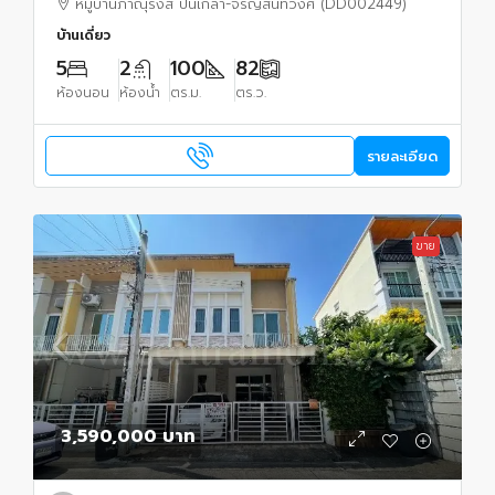
หมู่บ้านภาณุรังสี ปิ่นเกล้า-จรัญสนิทวงศ์ (DD002449)
บ้านเดี่ยว
5
2
100
82
ห้องนอน
ห้องน้ำ
ตร.ม.
ตร.ว.
รายละเอียด
ขาย
3,590,000 บาท