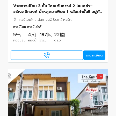
Vายทาวน์โฮม 3 ชั้น โกลเด้นทาวน์ 2 ปิ่นเกล้า–
จรัญสนิทวงศ์ ย้ำหลุดมาเพียง 1 หลังเท่านั้น!! อยู่ต้น
โครงการ เข้า-ออกสะดวก ตกแต่ง สไตล์มินิมอล
ทาวน์โฮมโกลเด้นทาวน์2 ปิ่นเกล้า-จรัญ
ทาวน์โฮม ทาวน์เฮ้าส์
5
4
187
22
ห้องนอน
ห้องน้ำ
ตร.ม.
ตร.ว.
รายละเอียด
ขาย