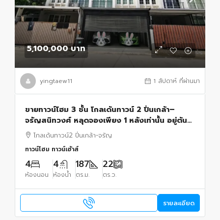
5,100,000 บาท
yingtaew11
1 สัปดาห์ ที่ผ่านมา
ขายทาวน์โฮม 3 ชั้น โกลเด้นทาวน์ 2 ปิ่นเกล้า–
จรัญสนิทวงศ์ หลุดจองเพียง 1 หลังเท่านั้น อยู่ต้น
โครงการ เข้า-ออกสะดวก ตกแต่ง สไตล์มินิมอล
โกลเด้นทาวน์2 ปิ่นเกล้า-จรัญ
ทาวน์โฮม ทาวน์เฮ้าส์
4
4
187
22
ห้องนอน
ห้องน้ำ
ตร.ม.
ตร.ว.
รายละเอียด