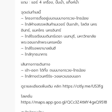
แถม : แอร์ 4 เครื่อง, ปั๊มน้ำ, แท็งค์น้ำ
จุดเด่นทำเลนี้
– โครงการตั้งอยู่บนถนนบางกรวย-ไทรน้อย
– ใกล้ห้างสรรพสินค้าเมเจอร์ ปิ่นเกล้า, โลตัส นคร
อินทร์, แมคโคร นครอินทร์
– ใกล้โรงเรียนบดินทร์เดชา นนทบุรี, มหาวิทยาลัย
พระจอมเกล้าพระนครเหนือ
– ใกล้โรงพยาบาลยันฮี
– ใกล้ทุกธนาคาร
เส้นทางการเดินทาง
– เข้า-ออก ได้ทั้ง ถนนบางกรวย-ไทรน้อย
– ใกล้ทางด่วนศรีรัช-วงแหวนรอบนอก
ดูรายละเอียดเพิ่มเติม คลิก https://citly.me/US3fg
โลเคชั่น
https://maps.app.goo.gl/QCc3Z4tMY4gxQ9518