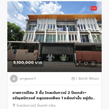
ขาย
5,100,000 บาท
yingtaew11
1 สัปดาห์ ที่ผ่านมา
ขายทาวน์โฮม 3 ชั้น โกลเด้นทาวน์ 2 ปิ่นเกล้า–
จรัญสนิทวงศ์ หลุดจองเพียง 1 หลังเท่านั้น อยู่ต้น
โครงการ เข้า-ออกสะดวก ตกแต่ง สไตล์มินิมอล
โกลเด้นทาวน์2 ปิ่นเกล้า-จรัญ