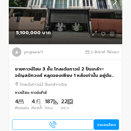
5,100,000 บาท
yingtaew11
2 สัปดาห์ ที่ผ่านมา
ขายทาวน์โฮม 3 ชั้น โกลเด้นทาวน์ 2 ปิ่นเกล้า–
จรัญสนิทวงศ์ หลุดจองเพียง 1 หลังเท่านั้น อยู่ต้น
โครงการ เข้า-ออกสะดวก ตกแต่ง สไตล์มินิมอล
โกลเด้นทาวน์2 ปิ่นเกล้า-จรัญ
ทาวน์โฮม ทาวน์เฮ้าส์
4
4
187
22
ห้องนอน
ห้องน้ำ
ตร.ม.
ตร.ว.
รายละเอียด