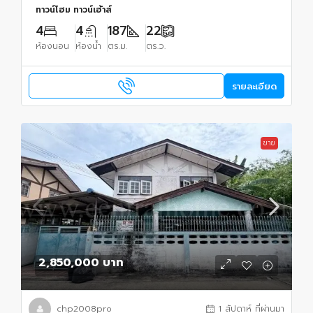
ทาวน์โฮม ทาวน์เฮ้าส์
4
4
187
22
ห้องนอน
ห้องน้ำ
ตร.ม.
ตร.ว.
รายละเอียด
ขาย
2,850,000 บาท
chp2008pro
1 สัปดาห์ ที่ผ่านมา