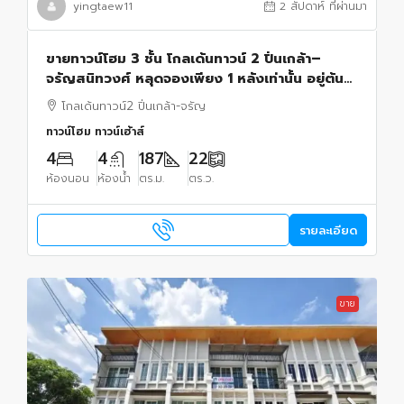
yingtaew11
2 สัปดาห์ ที่ผ่านมา
ขายทาวน์โฮม 3 ชั้น โกลเด้นทาวน์ 2 ปิ่นเกล้า–
จรัญสนิทวงศ์ หลุดจองเพียง 1 หลังเท่านั้น อยู่ต้น
โครงการ เข้า-ออกสะดวก ตกแต่ง สไตล์มินิมอล
โกลเด้นทาวน์2 ปิ่นเกล้า-จรัญ
ทาวน์โฮม ทาวน์เฮ้าส์
4
4
187
22
ห้องนอน
ห้องน้ำ
ตร.ม.
ตร.ว.
รายละเอียด
ขาย