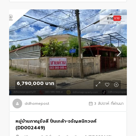
ขาย
6,790,000 บาท
ddhomepost
3 สัปดาห์ ที่ผ่านมา
หมู่บ้านภาณุรังสี ปิ่นเกล้า-จรัญสนิทวงศ์
(DD002449)