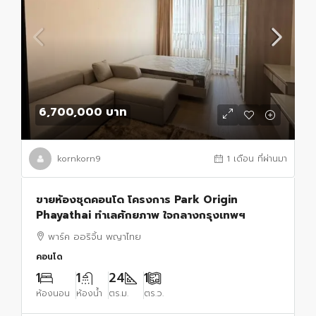
6,700,000 บาท
kornkorn9
1 เดือน ที่ผ่านมา
ขายห้องชุดคอนโด โครงการ Park Origin
Phayathai ทำเลศักยภาพ ใจกลางกรุงเทพฯ
พาร์ค ออริจิ้น พญาไทย
คอนโด
1
1
24
1
ห้องนอน
ห้องน้ำ
ตร.ม.
ตร.ว.