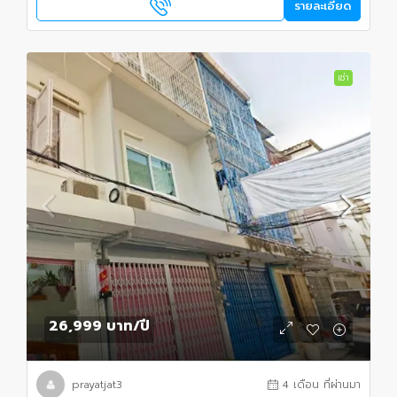
รายละเอียด
เช่า
26,999 บาท
/ปี
prayatjat3
4 เดือน ที่ผ่านมา