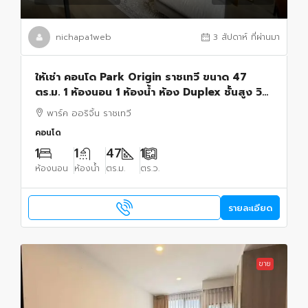
nichapa1web
3 สัปดาห์ ที่ผ่านมา
ให้เช่า คอนโด Park Origin ราชเทวี ขนาด 47
ตร.ม. 1 ห้องนอน 1 ห้องน้ำ ห้อง Duplex ชั้นสูง วิว
เมือง ตกแต่งครบ 38,000/เดือน
พาร์ค ออริจิ้น ราชเทวี
คอนโด
1
1
47
1
ห้องนอน
ห้องน้ำ
ตร.ม.
ตร.ว.
รายละเอียด
ขาย