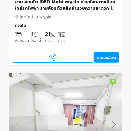
ขาย คอนโด IDEO Mobi พญาไท ทำเลใจกลางเมือง
ใกล้รถไฟฟ้า รายล้อมด้วยสิ่งอำนวยความสะดวก |
รหัส 93355
ไอดีโอ โมบิ พญาไท
คอนโด
1
1
21
1
ห้องนอน
ห้องน้ำ
ตร.ม.
ตร.ว.
รายละเอียด
เช่า