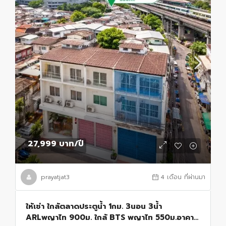
27,999 บาท
/ปี
prayatjat3
4 เดือน ที่ผ่านมา
ให้เช่า ใกล้ตลาดประตูน้ำ 1กม. 3นอน 3น้ำ
ARLพญาไท 900ม. ใกล้ BTS พญาไท 550ม.อาคาร