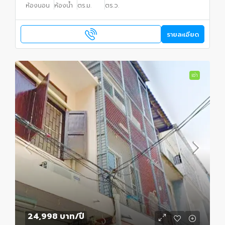
ห้องนอน
ห้องน้ำ
ตร.ม.
ตร.ว.
รายละเอียด
เช่า
24,998 บาท
/ปี