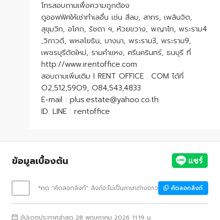
โทรสอบถามเพื่อความถูกต้อง
ดูออฟฟิศให้เช่าทำเลอื่น เช่น สีลม, สาทร, เพลินจิต,
สุขุมวิท, อโศก, รัชดา ฯ, ห้วยขวาง, พญาไท, พระราม4
,วิภาวดี, พหลโยธิน, บางนา, พระราม3, พระราม9,
เพชรบุรีตัดใหม่, รามคำแหง, ศรีนครินทร์, ธนบุรี ที่
http://www.irentoffice.com
สอบถามเพิ่มเติม I RENT OFFICE . COM ได้ที่
O2,512,59O9, O84,543,4833
E-mail : plus.estate@yahoo.co.th
ID. LINE : rentoffice
ข้อมูลเบื้องต้น
*กด "คัดลอกลิงก์" ลิงก์จะไม่เป็นภาษาต่างดาว
คัดลอกลิงก์
อัปเดตประกาศล่าสุด 28 พฤษภาคม 2026 11:19 น.