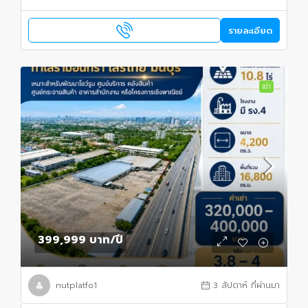
รายละเอียด
เช่า
399,999 บาท
/ปี
nutplatfo1
3 สัปดาห์ ที่ผ่านมา