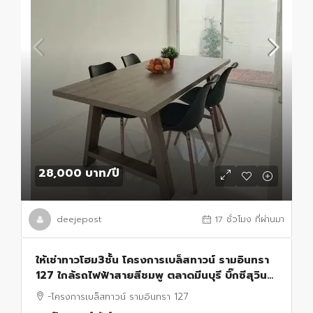
28,000 บาท
/ปี
deejepost
17 ชั่วโมง ที่ผ่านมา
ให้เช่าทาวโฮม3ชั้น โครงการเบล็สทาวน์ รามอินทรา
127 ใกล้รถไฟฟ้าสายสีชมพู ตลาดมีนบุรี บิ๊กซีสุวินท
วงศ์ โลตัสมีนบุรี
-โครงการเบล็สทาวน์ รามอินทรา 127