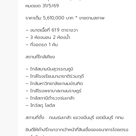
หมดเขต 31/5/69
ราคาเต็ม 5,610,000 บาท * ขายตามสภาพ
– ขนาดเนื้อที่ 61.9 ตารางวา
– 3 ห้องนอน 2 ห้องน้ำ
– ที่จอดรถ 1 คัน
สถานที่ใกล้เคียง
– ใกล้สนามบินสุวรรณภูมิ
– ใกล้โรงเรียนนานาชาติร่วมฤดี
– ใกล้มหาวิทยาลัยเกษมบัณฑิต
– ใกล้โรงพยาบาลเกษมราษฏร์
– ใกล้สถานีตำรวจร่มเกล้า
– ไทวัสดุ โลตัส
สถานที่ตั้ง : ถนนร่มเกล้า แขวงมีนบุรี เขตมีนบุรี กทม.
ยินดีให้คำปรึกษาจากเจ้าหน้าที่สินเชื่อของธนาคารโดยตรง