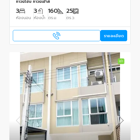
ทาวน์โฮม ทาวน์เฮ้าส์
3
3
160
25
ห้องนอน
ห้องน้ำ
ตร.ม.
ตร.ว.
รายละเอียด
เช่า