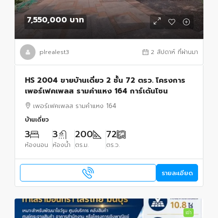
7,550,000 บาท
plrealest3
2 สัปดาห์ ที่ผ่านมา
HS 2004 ขายบ้านเดี่ยว 2 ชั้น 72 ตรว. โครงการ
เพอร์เฟคเพลส รามคำแหง 164 การ์เด้นโซน
เพอร์เฟคเพลส รามคำแหง 164
บ้านเดี่ยว
3
3
200
72
ห้องนอน
ห้องน้ำ
ตร.ม.
ตร.ว.
รายละเอียด
เช่า