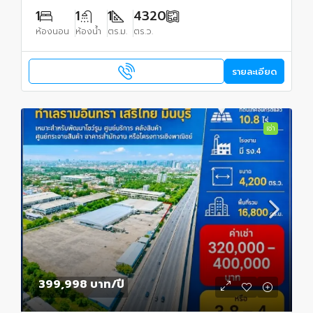
1
1
1
4320
ห้องนอน
ห้องน้ำ
ตร.ม.
ตร.ว.
รายละเอียด
เช่า
399,998 บาท
/ปี