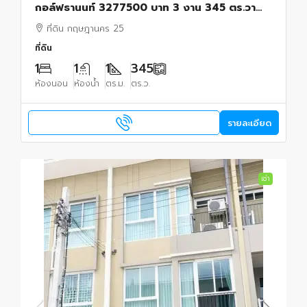
กอล์ฟธานนท์ 3277500 บาท 3 งาน 345 ตร.วา
กรุงเทพ มีนบุรี
ที่ดิน กฤษฎานคร 25
ที่ดิน
1
1
1
345
ห้องนอน
ห้องน้ำ
ตร.ม.
ตร.ว.
รายละเอียด
เช่า