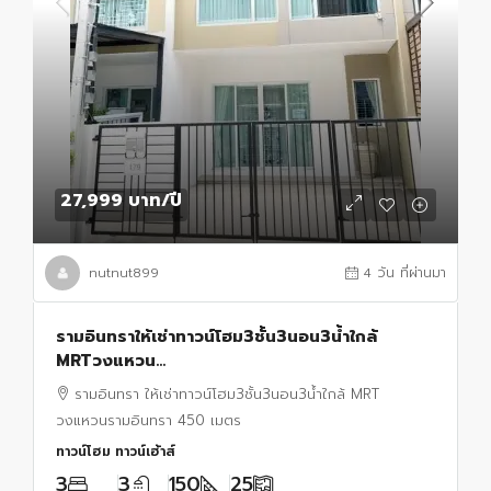
27,999 บาท
/ปี
nutnut899
4 วัน ที่ผ่านมา
รามอินทราให้เช่าทาวน์โฮม3ชั้น3นอน3น้ำใกล้
MRTวงแหวน
รามอินทรา450ม.25ตร.ว.150ตร.ม.เฟอร์ครบ โต๊ะกิน
รามอินทรา ให้เช่าทาวน์โฮม3ชั้น3นอน3น้ำใกล้ MRT
ข้าว โซฟา เตียงนอน แอร์4 พร้อมเข้าอยู่
วงแหวนรามอินทรา 450 เมตร
ทาวน์โฮม ทาวน์เฮ้าส์
3
3
150
25