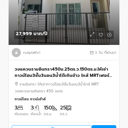
27,999 บาท
/ปี
nutplatfo1
3 วัน ที่ผ่านมา
วงแหวนรามอินทรา450ม.25ตร.ว.150ตร.ม.ให้เช่า
ทาวน์โฮม3ชั้น3นอน3น้ำโต๊ะกินข้าว ใกล้ MRTเฟอร์
ครบ โซฟา เตียงนอน แอร์4 พร้อมเข้าอยู่รามอินทรา
รามอินทรา ให้เช่าทาวน์โฮม3ชั้น3นอน3น้ำใกล้ MRT
วงแหวนรามอินทรา 450 เมตร
ทาวน์โฮม ทาวน์เฮ้าส์
3
3
150
25
ห้องนอน
ห้องน้ำ
ตร.ม.
ตร.ว.