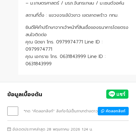
– ม.เกษตรศาสตร์ / มรภ.จันทรเกษม / ม.เซนต์จอห์น
สถานที่ตั้ง : แขวงจรเข้บัวขาว เขตลาดพร้าว กทม.
ยินดีให้คำปรึกษาจากเจ้าหน้าที่สินเชื่อของธนาคารโดยตรง
สนใจติดต่อ
คุณ นิตยา โทร. 0979974771 Line ID :
0979974771
คุณ เอกราช โทร. 0631843999 Line ID :
0631843999
ข้อมูลเบื้องต้น
*กด "คัดลอกลิงก์" ลิงก์จะไม่เป็นภาษาต่างดาว
คัดลอกลิงก์
อัปเดตประกาศล่าสุด 28 พฤษภาคม 2026 1:24 น.