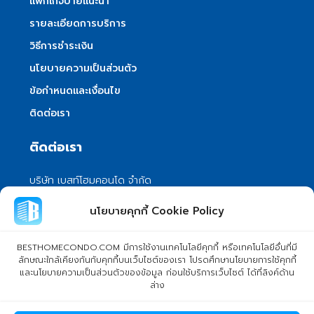
แพ็กเกจป้ายแนะนำ
รายละเอียดการบริการ
วิธีการชำระเงิน
นโยบายความเป็นส่วนตัว
ข้อกำหนดและเงื่อนไข
ติดต่อเรา
ติดต่อเรา
บริษัท เบสท์โฮมคอนโด จำกัด
101/399 หมู่ 7 แขวงลําผักชี เขตหนองจอก
นโยบายคุกกี้ Cookie Policy
กรุงเทพมหานคร 10530
info@besthomecondo.com
BESTHOMECONDO.COM มีการใช้งานเทคโนโลยีคุกกี้ หรือเทคโนโลยีอื่นที่มี
ลักษณะใกล้เคียงกันกับคุกกี้บนเว็บไซต์ของเรา โปรดศึกษานโยบายการใช้คุกกี้
และนโยบายความเป็นส่วนตัวของข้อมูล ก่อนใช้บริการเว็บไซต์ ได้ที่ลิงค์ด้าน
ล่าง
© Copyright 2024 BESTHOMECONDO CO., LTD. - All rights