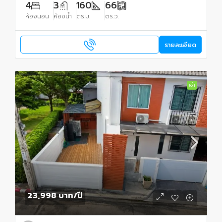
4
3
160
66
ห้องนอน
ห้องน้ำ
ตร.ม.
ตร.ว.
รายละเอียด
เช่า
23,998 บาท
/ปี