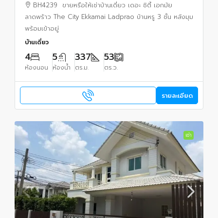
ชั้น หลังมุม
BH4239 ขายหรือให้เช่าบ้านเดี่ยว เดอะ ซิตี้ เอกมัย
ลาดพร้าว The City Ekkamai Ladprao บ้านหรู 3 ชั้น หลังมุม
พร้อมเข้าอยู่
บ้านเดี่ยว
4
5
337
53
ห้องนอน
ห้องน้ำ
ตร.ม.
ตร.ว.
รายละเอียด
เช่า