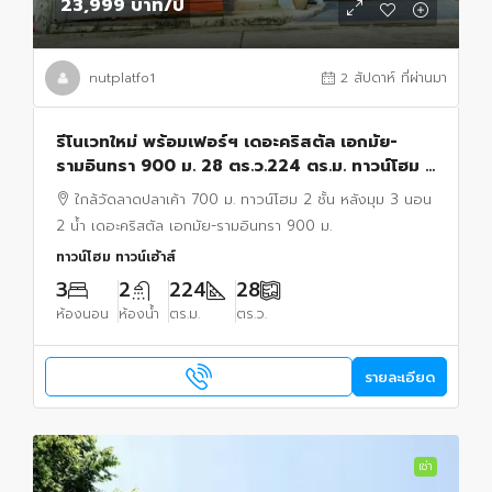
23,999 บาท
/ปี
nutplatfo1
2 สัปดาห์ ที่ผ่านมา
รีโนเวทใหม่ พร้อมเฟอร์ฯ เดอะคริสตัล เอกมัย-
รามอินทรา 900 ม. 28 ตร.ว.224 ตร.ม. ทาวน์โฮม 2
ชั้น 2 น้ำ ใกล้วัดลาดปลาเค้า 700 ม. หลังมุม 3 นอน
ใกล้วัดลาดปลาเค้า 700 ม. ทาวน์โฮม 2 ชั้น หลังมุม 3 นอน
2 น้ำ เดอะคริสตัล เอกมัย-รามอินทรา 900 ม.
ทาวน์โฮม ทาวน์เฮ้าส์
3
2
224
28
ห้องนอน
ห้องน้ำ
ตร.ม.
ตร.ว.
รายละเอียด
เช่า