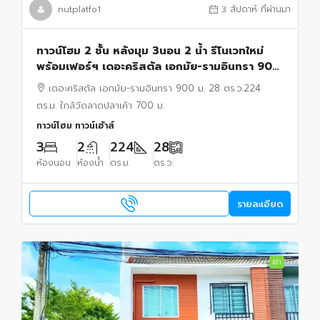
nutplatfo1
3 สัปดาห์ ที่ผ่านมา
ทาวน์โฮม 2 ชั้น หลังมุม 3นอน 2 น้ำ รีโนเวทใหม่
พร้อมเฟอร์ฯ เดอะคริสตัล เอกมัย-รามอินทรา 900
ม. 28 ตร.ว.224 ตร.ม. ใกล้วัดลาดปลาเค้า 700 ม.
เดอะคริสตัล เอกมัย-รามอินทรา 900 ม. 28 ตร.ว.224
ตร.ม. ใกล้วัดลาดปลาเค้า 700 ม.
ทาวน์โฮม ทาวน์เฮ้าส์
3
2
224
28
ห้องนอน
ห้องน้ำ
ตร.ม.
ตร.ว.
รายละเอียด
เช่า