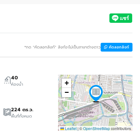
*กด "คัดลอกลิงก์" ลิงก์จะไม่เป็นภาษาต่างดาว
คัดลอกลิงก์
40
+
ห้องน้ำ
−
224 ตร.ว.
พื้นที่ทั้งหมด
Leaflet
|
©
OpenStreetMap
contributors