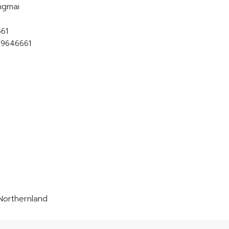
ngmai
61
59646661
orthernland