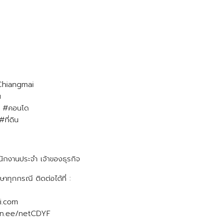
 Chiangmai
น
่า #คอนโด
ที่ดิน
 พนักงานประจำ เจ้าของธุรกิจ
ทุกกรณี ติดต่อได้ที่ :
i.com
lin.ee/netCDYF