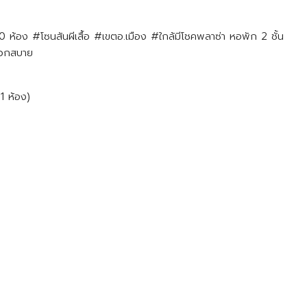
 ห้อง #โซนสันผีเสื้อ #เขต​อ.เมือง​ #ใกล้มีโชคพลาซ่า​ หอพัก 2 ชั้น
ะดวกสบาย
1 ห้อง)