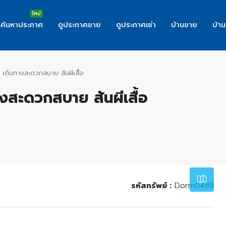
ค้นหาประกาศ
ดูประกาศขาย
ดูประกาศเช่า
บ้านขาย
บ้าน
 เดินทางสะดวกสบาย สันผีเสื้อ
างสะดวกสบาย สันผีเสื้อ
Leaflet
|
©
OpenStreetMap
contributor
รหัสทรัพย์ :
Dorm0489