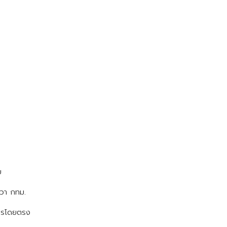
ย
มวา กทม.
าคารโดยตรง