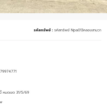
รหัสทรัพย์ :
รหัสทรัพย์ Npa013คลองสามวา
0979974771
นี้ หมดเขต 31/5/69
าพ