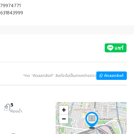
0979974771
 0631843999
*กด "คัดลอกลิงก์" ลิงก์จะไม่เป็นภาษาต่างดาว
คัดลอกลิงก์
5
+
ห้องน้ำ
−