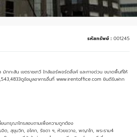
รหัสทรัพย์ :
001245
ช มักกะสัน เขตราชเทวี ใกล้แอร์พอร์ตลิ้งค์ และทางด่วน ขนาดพื้นที่ให้
,543,4833ดูข้อมูลอาคารอื่นที่ www.irentoffice.com ยินดีรับฝาก
เปลี่ยนกรุณาโทรสอบถามเพื่อความถูกต้อง
พลินจิต, สุขุมวิท, อโศก, รัชดา ฯ, ห้วยขวาง, พญาไท, พระราม4