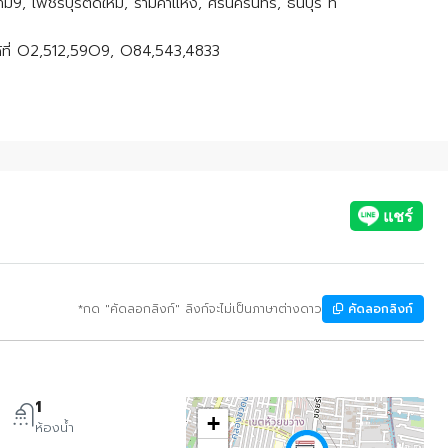
, เพชรบุรีตัดใหม่, รามคำแหง, ศรีนครินทร์, ธนบุรี ที่
้ที่ O2,512,59O9, O84,543,4833
*กด "คัดลอกลิงก์" ลิงก์จะไม่เป็นภาษาต่างดาว
คัดลอกลิงก์
1
+
ห้องน้ำ