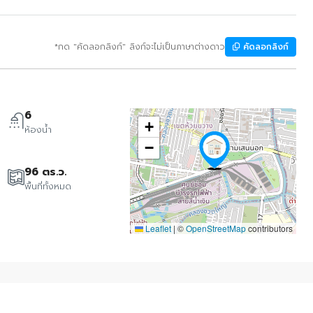
*กด "คัดลอกลิงก์" ลิงก์จะไม่เป็นภาษาต่างดาว
คัดลอกลิงก์
6
+
ห้องน้ำ
−
96 ตร.ว.
พื้นที่ทั้งหมด
Leaflet
|
©
OpenStreetMap
contributors