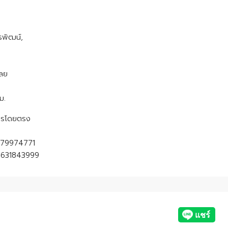
รพัฒน์,
เลย
ม.
าคารโดยตรง
0979974771
 0631843999