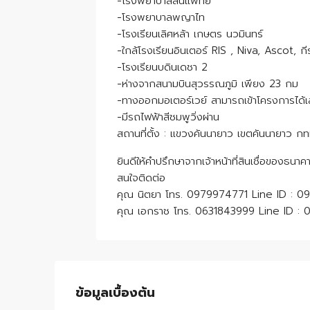
-โรงพยาบาลสินแพทย์
-โรงพยาบาลพญาไท
-โรงเรียนเลิศหล้า เกษตร นวมินทร์
-ใกล้โรงเรียนอินเตอร์ RIS , Niva, Ascot, กี
-โรงเรียนบดินเดชา 2
-ห่างจากสนามบินสุวรรณภูมิ เพียง 23 กม
-ทางออกมอเตอร์เวย์ สามารถเข้าโครงการได้
-มีรถไฟฟ้าสีชมพูวิ่งผ่าน
สถานที่ตั้ง : แขวงคันนายาว เขตคันนายาว กท
ยินดีให้คำปรึกษาจากเจ้าหน้าที่สินเชื่อของธน
สนใจติดต่อ
คุณ นิตยา โทร. 0979974771 Line ID : 
คุณ เอกราช โทร. 0631843999 Line ID :
ข้อมูลเบื้องต้น