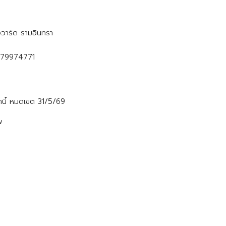
อวาร์ด รามอินทรา
0979974771
านี้ หมดเขต 31/5/69
พ