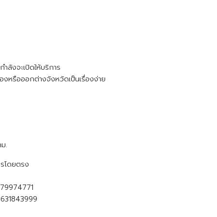
กำลังจะเปิดให้บริการ
ืองหรือออกต่างจังหวัดเป็นเรื่องง่าย
ทม.
าคารโดยตรง
0979974771
 0631843999