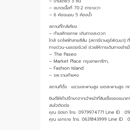
– บ้านเดี่ยว 3 ชั้น
– ขนาดเนื้อที่ 70.2 ตารางวา
– 6 ห้องนอน 5 ห้องน้ำ
สถานที่ใกล้เคียง :
– ทำเลศักยภาพ เดินทางสะดวก
ใกล้ รถไฟฟ้าสายสีส้ม (สถานีราษฎร์พัฒนา) ที่
ทางด่วน-มอเตอร์เวย์ ช่วยให้การเดินทางเข้าเม
– The Paseo
– Market Place กรุงเทพกรีฑา,
– Fashion Island
– รพ.รามคำแหง
สถานที่ตั้ง : แขวงสะพานสูง เขตสะพานสูง ก
ยินดีให้คำปรึกษาจากเจ้าหน้าที่สินเชื่อของธน
สนใจติดต่อ
คุณ นิตยา โทร. 0979974771 Line ID : 
คุณ เอกราช โทร. 0631843999 Line ID :