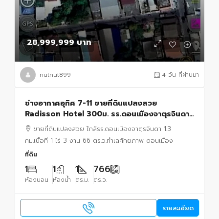
28,999,999 บาท
nutnut899
4 วัน ที่ผ่านมา
ช่างอากาศอุทิศ 7-11 ขายที่ดินแปลงสวย
Radisson Hotel 300ม. รร.ดอนเมืองจาตุรจินดา
1.3 กม. 1 ไร่ 3 งาน 70 ตร.ว. สนามบินดอนเมือง 1.8
ขายที่ดินแปลงสวย ใกล้รร.ดอนเมืองจาตุรจินดา 1.3
กม.
กม.เนื้อที่ 1 ไร่ 3 งาน 66 ตร.ว.ทำเลศักยภาพ ดอนเมือง
ที่ดิน
1
1
1
766
ห้องนอน
ห้องน้ำ
ตร.ม.
ตร.ว.
รายละเอียด