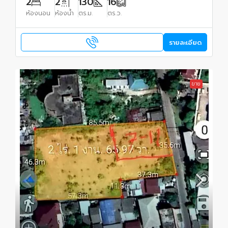
2
2
130
16
ห้องนอน
ห้องน้ำ
ตร.ม.
ตร.ว.
รายละเอียด
ขาย