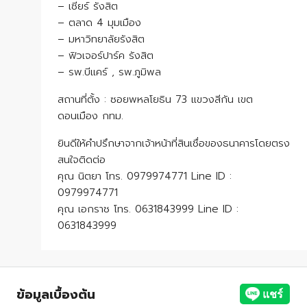
– เซียร์ รังสิต
– ตลาด 4 มุมเมือง
– มหาวิทยาลัยรังสิต
– ฟิวเจอร์ปาร์ค รังสิต
– รพ.บีแคร์ , รพ.ภูมิพล
สถานที่ตั้ง : ซอยพหลโยธิน 73 แขวงสีกัน เขต
ดอนเมือง กทม.
ยินดีให้คำปรึกษาจากเจ้าหน้าที่สินเชื่อของธนาคารโดยตรง
สนใจติดต่อ
คุณ นิตยา โทร. 0979974771 Line ID :
0979974771
คุณ เอกราช โทร. 0631843999 Line ID :
0631843999
ข้อมูลเบื้องต้น