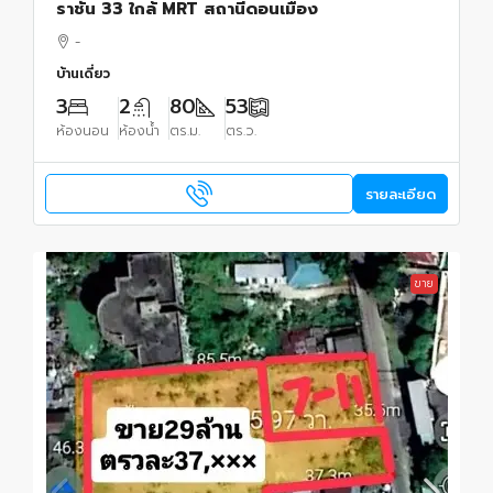
ราชัน 33 ใกล้ MRT สถานีดอนเมือง
-
บ้านเดี่ยว
3
2
80
53
ห้องนอน
ห้องน้ำ
ตร.ม.
ตร.ว.
รายละเอียด
ขาย