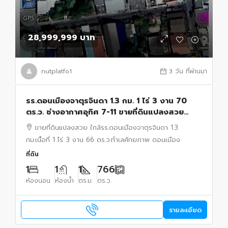
28,999,999 บาท
nutplatfo1
3 วัน ที่ผ่านมา
รร.ดอนเมืองจาตุรจินดา 1.3 กม. 1 ไร่ 3 งาน 70
ตร.ว. ช่างอากาศอุทิศ 7-11 ขายที่ดินแปลงสวย
Radisson Hotel 300ม. สนามบินดอนเมือง 1.8
ขายที่ดินแปลงสวย ใกล้รร.ดอนเมืองจาตุรจินดา 1.3
กม.
กม.เนื้อที่ 1 ไร่ 3 งาน 66 ตร.ว.ทำเลศักยภาพ ดอนเมือง
ที่ดิน
1
1
1
766
ห้องนอน
ห้องน้ำ
ตร.ม.
ตร.ว.
รายละเอียด