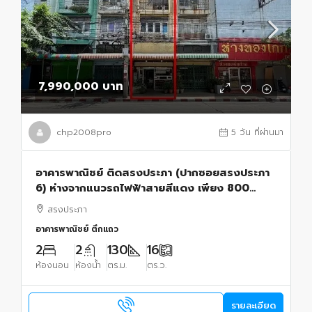
7,990,000 บาท
chp2008pro
5 วัน ที่ผ่านมา
อาคารพาณิชย์ ติดสรงประภา (ปากซอยสรงประภา
6) ห่างจากแนวรถไฟฟ้าสายสีแดง เพียง 800
เมตร
สรงประภา
อาคารพาณิชย์ ตึกแถว
2
2
130
16
ห้องนอน
ห้องน้ำ
ตร.ม.
ตร.ว.
รายละเอียด