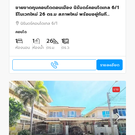
ขายขาดทุนคอนโดดอนเมือง นิรันดร์คอนโดเทล 6/1
รีโนเวทใหม่ 26 ตร.ม สภาพใหม่ พร้อมอยู่ทันที
เฟอร์นิเจอร์ใหม่ครบใกล้รถไฟฟ้าสีแดง ดอนเมือง
นิรันดร์คอนโดเทล 6/1
กรุงเทพ
คอนโด
1
1
26
1
ห้องนอน
ห้องน้ำ
ตร.ม.
ตร.ว.
รายละเอียด
ขาย