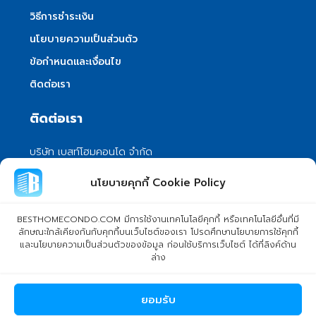
วิธีการชำระเงิน
นโยบายความเป็นส่วนตัว
ข้อกำหนดและเงื่อนไข
ติดต่อเรา
ติดต่อเรา
บริษัท เบสท์โฮมคอนโด จำกัด
101/399 หมู่ 7 แขวงลําผักชี เขตหนองจอก
นโยบายคุกกี้ Cookie Policy
กรุงเทพมหานคร 10530
info@besthomecondo.com
BESTHOMECONDO.COM มีการใช้งานเทคโนโลยีคุกกี้ หรือเทคโนโลยีอื่นที่มี
ลักษณะใกล้เคียงกันกับคุกกี้บนเว็บไซต์ของเรา โปรดศึกษานโยบายการใช้คุกกี้
และนโยบายความเป็นส่วนตัวของข้อมูล ก่อนใช้บริการเว็บไซต์ ได้ที่ลิงค์ด้าน
ล่าง
© Copyright 2024 BESTHOMECONDO CO., LTD. - All rights
ยอมรับ
reserved