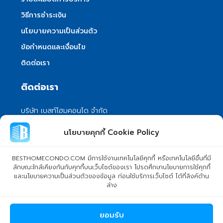
วิธีการชำระเงิน
นโยบายความเป็นส่วนตัว
ข้อกำหนดและเงื่อนไข
ติดต่อเรา
ติดต่อเรา
บริษัท เบสท์โฮมคอนโด จำกัด
101/399 หมู่ 7 แขวงลําผักชี เขตหนองจอก
นโยบายคุกกี้ Cookie Policy
กรุงเทพมหานคร 10530
info@besthomecondo.com
BESTHOMECONDO.COM มีการใช้งานเทคโนโลยีคุกกี้ หรือเทคโนโลยีอื่นที่มี
ลักษณะใกล้เคียงกันกับคุกกี้บนเว็บไซต์ของเรา โปรดศึกษานโยบายการใช้คุกกี้
และนโยบายความเป็นส่วนตัวของข้อมูล ก่อนใช้บริการเว็บไซต์ ได้ที่ลิงค์ด้าน
ล่าง
© Copyright 2024 BESTHOMECONDO CO., LTD. - All rights
ยอมรับ
reserved