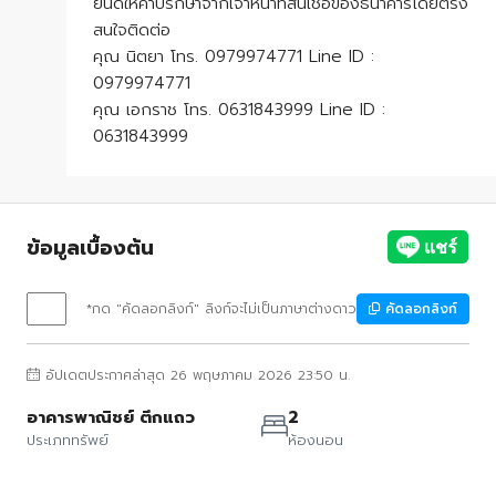
ยินดีให้คำปรึกษาจากเจ้าหน้าที่สินเชื่อของธนาคารโดยตรง
สนใจติดต่อ
คุณ นิตยา โทร. 0979974771 Line ID :
0979974771
คุณ เอกราช โทร. 0631843999 Line ID :
0631843999
ข้อมูลเบื้องต้น
*กด "คัดลอกลิงก์" ลิงก์จะไม่เป็นภาษาต่างดาว
คัดลอกลิงก์
อัปเดตประกาศล่าสุด 26 พฤษภาคม 2026 23:50 น.
อาคารพาณิชย์ ตึกแถว
2
ประเภททรัพย์
ห้องนอน