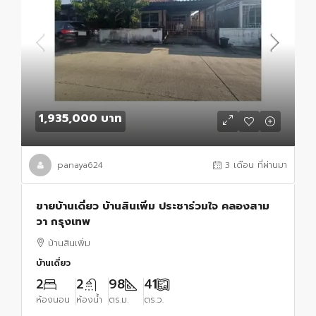
1,935,000 บาท
panaya624
3 เดือน ที่ผ่านมา
ขายบ้านเดี่ยว บ้านสินเพิ่ม ประชาร่วมใจ คลองสาม
วา กรุงเทพ
บ้านสินเพิ่ม
บ้านเดี่ยว
2
2
98
41
ห้องนอน
ห้องน้ำ
ตร.ม.
ตร.ว.