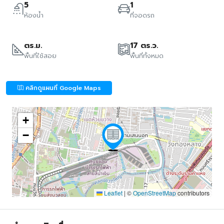
5
1
ห้องน้ำ
ที่จอดรถ
ตร.ม.
17 ตร.ว.
พื้นที่ใช้สอย
พื้นที่ทั้งหมด
คลิกดูแผนที่ Google Maps
+
−
Leaflet
|
©
OpenStreetMap
contributors