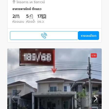
โครงการ เค ริชทาวน์
อาคารพาณิชย์ ตึกแถว
2
5
17
ห้องนอน
ห้องน้ำ
ตร.ว.
รายละเอียด
ขาย