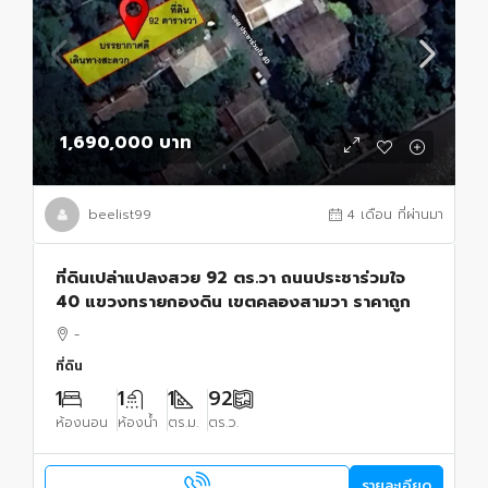
1,690,000 บาท
beelist99
4 เดือน ที่ผ่านมา
ที่ดินเปล่าแปลงสวย 92 ตร.วา ถนนประชาร่วมใจ
40 แขวงทรายกองดิน เขตคลองสามวา ราคาถูก
-
ที่ดิน
1
1
1
92
ห้องนอน
ห้องน้ำ
ตร.ม.
ตร.ว.
รายละเอียด