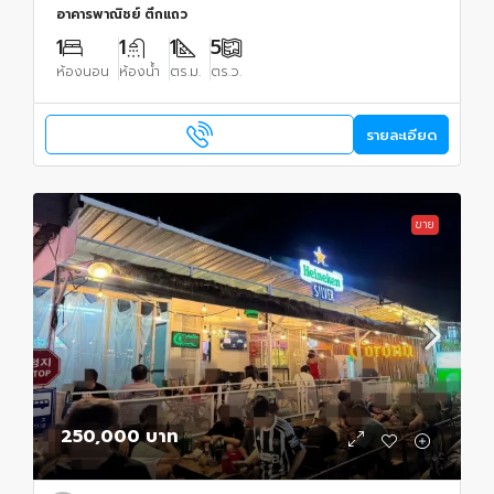
อาคารพาณิชย์ ตึกแถว
1
1
1
5
ห้องนอน
ห้องน้ำ
ตร.ม.
ตร.ว.
รายละเอียด
ขาย
250,000 บาท