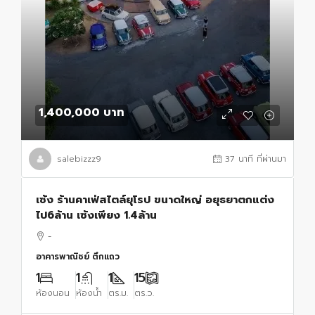
1,400,000 บาท
salebizzz9
37 นาที ที่ผ่านมา
เซ้ง ร้านคาเฟ่สไตล์ยุโรป ขนาดใหญ่ อยุธยาตกแต่ง
ไป6ล้าน เซ้งเพียง 1.4ล้าน
-
อาคารพาณิชย์ ตึกแถว
1
1
1
15
ห้องนอน
ห้องน้ำ
ตร.ม.
ตร.ว.