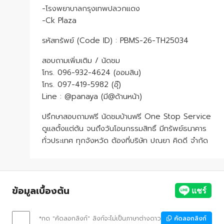
-โรงพยาบาลกรุงเทพปลวกแดง
-Ck Plaza
รหัสทรัพย์ (Code ID) : PBMS-26-TH25034
สอบถามเพิ่มเติม / นัดชม
โทร. 096-932-4624 (ออมสิน)
โทร. 097-419-5982 (อุ๊)
Line : @panaya (มี@ด้านหน้า)
ปรึกษาสอบถามฟรี นัดชมบ้านฟรี One Stop Service
ดูแลตั้งแต่ต้น จนถึงวันโอนกรรมสิทธิ์ มีทรัพย์ธนาคาร
ทั่วประเทศ ทุกจังหวัด ต้องที่บริษัท ปณยา คิดดี จำกัด
ข้อมูลเบื้องต้น
*กด "คัดลอกลิงก์" ลิงก์จะไม่เป็นภาษาต่างดาว
คัดลอกลิงก์