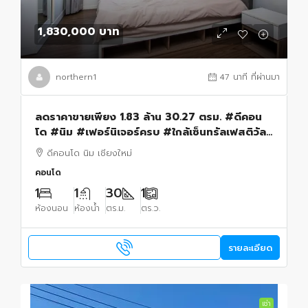
1,830,000 บาท
northern1
47 นาที ที่ผ่านมา
ลดราคาขายเพียง 1.83 ล้าน 30.27 ตรม. #ดีคอน
โด #นิม #เฟอร์นิเจอร์ครบ #ใกล้เซ็นทรัลเฟสติวัล
#พร้อมเข้าอยู่ทันที
ดีคอนโด นิม เชียงใหม่
คอนโด
1
1
30
1
ห้องนอน
ห้องน้ำ
ตร.ม.
ตร.ว.
รายละเอียด
เช่า