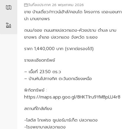
วันที่ลงประกาศ 26 พฤษภาคม 2026
ขาย บ้านเดี่ยว/ทาวน์เฮ้าส์/คอนโด โครงการ เดอะมอนทา
น่า มาบยางพร
ถนน/ซอย ถนนสายปลวกแดง-ห้วยปราบ ตำบล มาบ
ยางพร อำเภอ ปลวกแดง จังหวัด ระยอง
ราคา 1,440,000 บาท (ราคาต่อรองได้)
รายละเอียดทรัพย์
– เนื้อที่ 23.50 ตร.ว
– บ้านหันไปทางทิศ ตะวันตกเฉียงเหนือ
พิกัดทรัพย์ :
https://maps.app.goo.gl/8HKT1ru9YM8pLU4r8
สถานที่ใกล้เคียง
-โลตัส โกเฟรช ซูเปอร์มาร์เก็ต ปลวกแดง
-โรงพยาบาลปลวกแดง