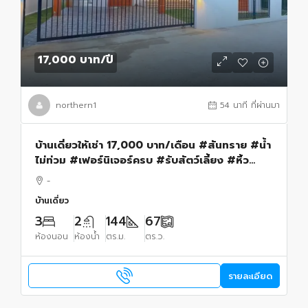
17,000 บาท
/ปี
northern1
54 นาที ที่ผ่านมา
บ้านเดี่ยวให้เช่า 17,000 บาท/เดือน #สันทราย #น้ำ
ไม่ท่วม #เฟอร์นิเจอร์ครบ #รับสัตว์เลี้ยง #หิ้ว
กระเป๋าพร้อมเข้าอยู่ได้เลย
-
บ้านเดี่ยว
3
2
144
67
ห้องนอน
ห้องน้ำ
ตร.ม.
ตร.ว.
รายละเอียด