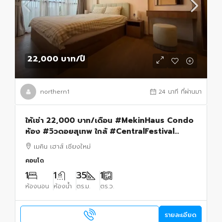
22,000 บาท
/ปี
northern1
24 นาที ที่ผ่านมา
ให้เช่า 22,000 บาท/เดือน #MekinHaus Condo
ห้อง #วิวดอยสุเทพ ใกล้ #CentralFestival
#เฟอร์นิเจอร์และเครื่องใช้ไฟฟ้าครบ พร้อมเข้าอยู่
เมคิน เฮาส์ เชียงใหม่
คอนโด
1
1
35
1
ห้องนอน
ห้องน้ำ
ตร.ม.
ตร.ว.
รายละเอียด