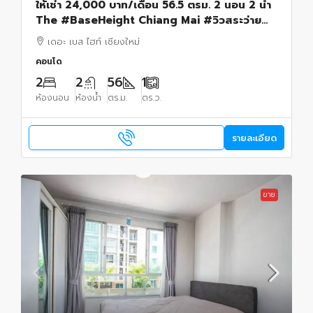
ให้เช่า 24,000 บาท/เดือน 56.5 ตรม. 2 นอน 2 น้ำ
The #BaseHeight Chiang Mai #วิวสระว่ายน้ำ
#เฟอร์นิเจอร์และเครื่องใช้ไฟฟ้าครบ พร้อมเข้าอยู่
เดอะ เบส ไฮท์ เชียงใหม่
คอนโด
2
2
56
1
ห้องนอน
ห้องน้ำ
ตร.ม.
ตร.ว.
รายละเอียด
ขาย