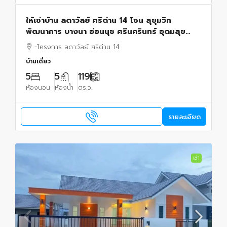
ให้เช่าบ้าน ลดาวัลย์ ศรีด่าน 14 โซน สุขุมวิท
พัฒนาการ บางนา อ่อนนุช ศรีนครินทร์ อุดมสุข
สำโรง จดทะเบียนได้ เลี้ยงสัตว์ได้ มีห้องแม่บ้าน
-โครงการ ลดาวัลย์ ศรีด่าน 14
บ้านเดี่ยว
5
5
119
ห้องนอน
ห้องน้ำ
ตร.ว.
รายละเอียด
เช่า