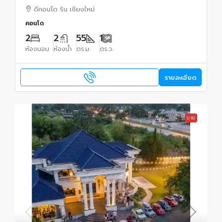
#วิวดอยสุเทพบางส่วน #เฟอร์นิเจอร์ครบ พร้อม
ดีคอนโด ริน เชียงใหม่
เข้าอยู่
คอนโด
2
2
55
1
ห้องนอน
ห้องน้ำ
ตร.ม.
ตร.ว.
รายละเอียด
ขาย