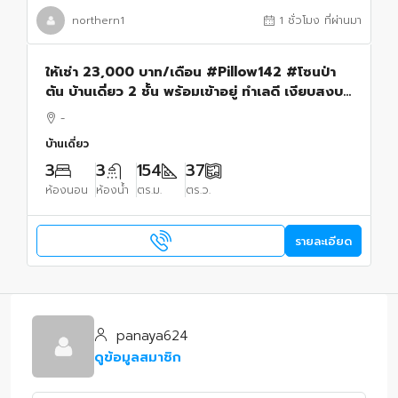
northern1
1 ชั่วโมง ที่ผ่านมา
ให้เช่า 23,000 บาท/เดือน #Pillow142 #โซนป่า
ตัน บ้านเดี่ยว 2 ชั้น พร้อมเข้าอยู่ ทำเลดี เงียบสงบ
เดินทางสะดวก พร้อมเข้าอยู่
-
บ้านเดี่ยว
3
3
154
37
ห้องนอน
ห้องน้ำ
ตร.ม.
ตร.ว.
รายละเอียด
panaya624
ดูข้อมูลสมาชิก