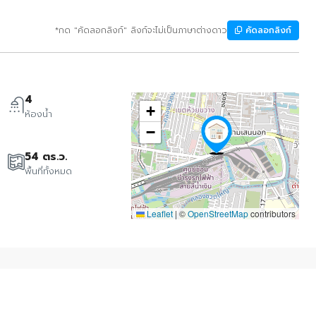
*กด "คัดลอกลิงก์" ลิงก์จะไม่เป็นภาษาต่างดาว
คัดลอกลิงก์
4
+
ห้องน้ำ
−
54 ตร.ว.
พื้นที่ทั้งหมด
Leaflet
|
©
OpenStreetMap
contributors