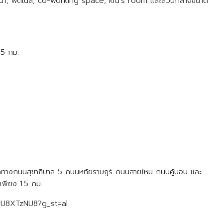
ายน้ำ, ฟิตเนส, co-working space, kid’s room และส่วนกลางขนาด
.5 กม.
อกทางถนนสุขาภิบาล 5 ถนนหทัยราษฎร์ ถนนสายไหม ถนนคู้บอน และ
เพียง 1.5 กม.
18rU8XTzNU8?g_st=al