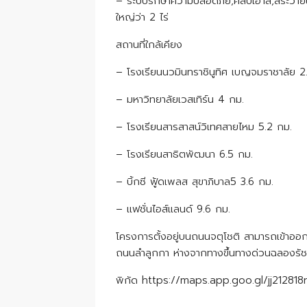
– ระบบรักษาความปลอดภัย,คลับเฮ้าส์,สระว่
ใหญ่ว่า 2 ไร่
สถานที่ใกล้เคียง
– โรงเรียนนวมินทราชินูทิศ เบญจมราชาลัย 2
– มหาวิทยาลัยเวสเทิร์น 4 กม.
– โรงเรียนสารสาสน์วิเทศสายไหม 5.2 กม.
– โรงเรียนสาธิตพัฒนา 6.5 กม.
– บิ้กซี ฟู้ดเพลส สุขาภิบาล5 3.6 กม.
– แฟชั่นไอส์แลนด์ 9.6 กม.
โครงการตั้งอยู่บนถนนจตุโชติ สามารถเข้าอ
ถนนลำลูกกา ห่างจากทางขึ้นทางด่วนฉลองรัช
พิกัด https://maps.app.goo.gl/jj2128