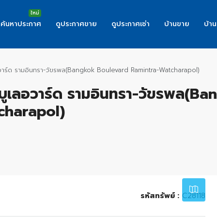
ค้นหาประกาศ
ดูประกาศขาย
ดูประกาศเช่า
บ้านขาย
บ้าน
ลอวาร์ด รามอินทรา-วัขรพล(Bangkok Boulevard Ramintra-Watcharapol)
 บูเลอวาร์ด รามอินทรา-วัขรพล(B
charapol)
Leaflet
|
©
OpenStreetMap
contributor
รหัสทรัพย์ :
C28118