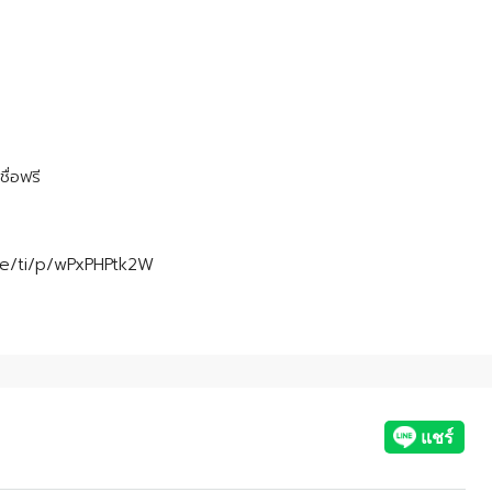
ื่อฟรี
.me/ti/p/wPxPHPtk2W