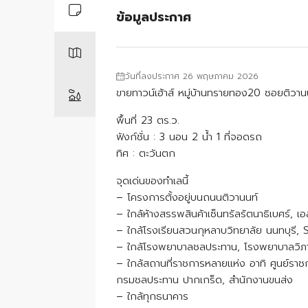
ข้อมูลประกาศ
วันที่ลงประกาศ 26 พฤษภาคม 2026
ขายทาวน์เฮ้าส์ หมู่บ้านทรายทอง20 ซอยติ
พื้นที่ 23 ตร.ว.
ฟังก์ชั่น : 3 นอน 2 น้ำ 1 ที่จอดรถ
ทิศ : ตะวันตก
จุดเด่นของทำเลนี้
– โครงการตั้งอยู่บนถนนติวานนท์
– ใกล้ห้างสรรพสินค้าเซ็นทรัลรัตนาธิเบศร์, 
– ใกล้โรงเรียนสวนกุหลาบวิทยาลัย นนทบุรี,
– ใกล้โรงพยาบาลชลประทาน, โรงพยาบาลวิภ
– ใกล้สถานที่ราชการหลายแห่ง อาทิ ศูนย์ราช
กรมชลประทาน ปากเกร็ด, สำนักงานขนส่ง
– ใกล้ทุกธนาคาร