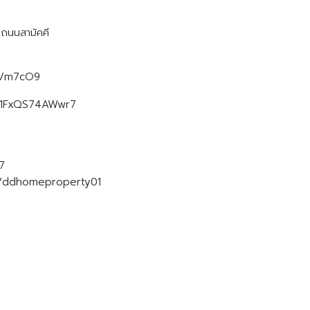
 ถนนสามัคคี
.me/m7cO9
rNc1FxQS74AWwr7
z7
m/ddhomeproperty01