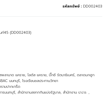
รหัสทรัพย์ :
DD002403
วานนท์45 (DD002403)
เอสพลานาด แคราย, โลตัส แคราย, บิ๊กซี รัตนาธิเบศร์, ตลาดนกฮูก
 SBAC นนทบุรี, โรงเรียนชลประทานวิทยา
ารามปากเกร็ด
การนนทบุรี, สำนักงานสลากกินแบ่งรัฐบาล, สำนักงาน ป.ป.ช. ,