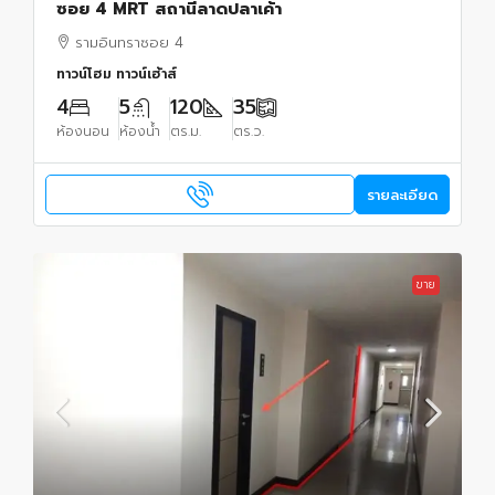
ซอย 4 MRT สถานีลาดปลาเค้า
รามอินทราซอย 4
ทาวน์โฮม ทาวน์เฮ้าส์
4
5
120
35
ห้องนอน
ห้องน้ำ
ตร.ม.
ตร.ว.
รายละเอียด
ขาย