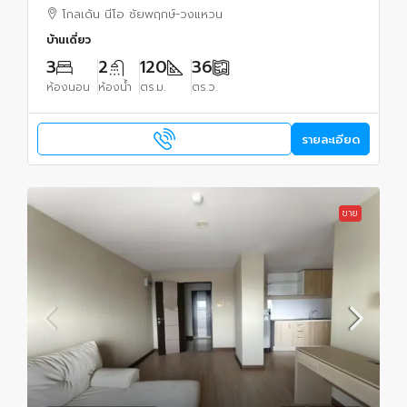
โกลเด้น นีโอ ชัยพฤกษ์-วงแหวน
บ้านเดี่ยว
3
2
120
36
ห้องนอน
ห้องน้ำ
ตร.ม.
ตร.ว.
รายละเอียด
ขาย