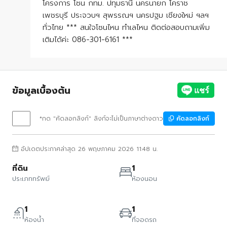
โครงการ โซน กทม. ปทุมธานี นครนายก โคราช
เพชรบุรี ประจวบฯ สุพรรณฯ นครปฐม เชียงใหม่ ฯลฯ
ทั่วไทย *** สนใจโซนไหน ทำเลไหน ติดต่อสอบถามเพิ่ม
เติมได้ค่ะ 086-301-6161 ***
ข้อมูลเบื้องต้น
*กด "คัดลอกลิงก์" ลิงก์จะไม่เป็นภาษาต่างดาว
คัดลอกลิงก์
อัปเดตประกาศล่าสุด 26 พฤษภาคม 2026 11:48 น.
ที่ดิน
1
ประเภททรัพย์
ห้องนอน
1
1
ห้องน้ำ
ที่จอดรถ