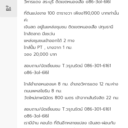
วิหารแดง สระบุรี ติดเขตหนองเสือ o86-3ol-6l6l
ที่ดินแบ่งขาย 100 ตารางวา เพียง190,000 บาทเท่านั้น
ค่ะ
เงินสด อยู่ในแหล่งชุมชน ติดเขตหนองเสือ ปทุมธานี
ใกล้ตลาด มีเซเว่น
แหล่งชุมชนเข้าออกได้ 2 ทาง
ใกล้ปั้ม PT , บางจาก 1 กม.
จอง 20,000 บาท
สอบถาม/นัดเยี่ยมชม T.วรุณรัตน์ 086-301-6161
o86-3ol-6l6l
ใกล้อำเภอหนองแค 8 กม. อำเภอวิหารแดง 12 กม.ห่าง
ถนนพหลโยธิน 8 กม.
วัดใหม่เทพนิมิตร 800 เมตร เข้าจากเส้นรังสิต 22 กม.
สอบถาม/นัดเยี่ยมชม T.วรุณรัตน์ 086-301-6161
o86-3ol-6l6l
เรามีบ้าน คอนโด ที่ดินอีกหลายแปลง เงินสด-ผ่อนกับ