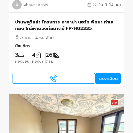
ahousepost9
27 วินาที ที่ผ่านมา
บ้านพลูวิลล่า โครงการ อาซาย่า นอร์ธ พัทยา ทำเล
ทอง ใกล้หาดวงศ์อมาตย์ FP-H02335
อาซาย่า นอร์ธ พัทยา
บ้านเดี่ยว
3
4
261
ห้องนอน
ห้องน้ำ
ตร.ม.
รายละเอียด
ขาย