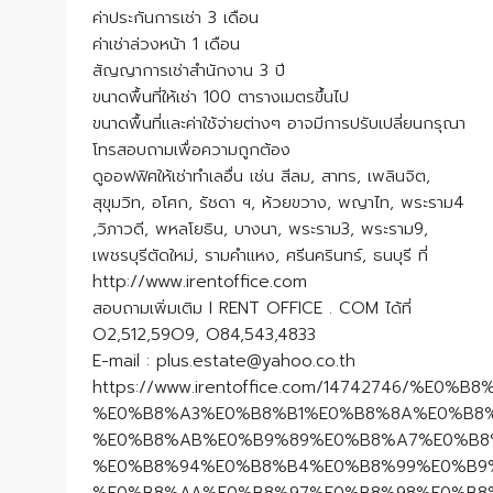
ค่าประกันการเช่า 3 เดือน
ค่าเช่าล่วงหน้า 1 เดือน
สัญญาการเช่าสำนักงาน 3 ปี
ขนาดพื้นที่ให้เช่า 100 ตารางเมตรขึ้นไป
ขนาดพื้นที่และค่าใช้จ่ายต่างๆ อาจมีการปรับเปลี่ยนกรุณา
โทรสอบถามเพื่อความถูกต้อง
ดูออฟฟิศให้เช่าทำเลอื่น เช่น สีลม, สาทร, เพลินจิต,
สุขุมวิท, อโศก, รัชดา ฯ, ห้วยขวาง, พญาไท, พระราม4
,วิภาวดี, พหลโยธิน, บางนา, พระราม3, พระราม9,
เพชรบุรีตัดใหม่, รามคำแหง, ศรีนครินทร์, ธนบุรี ที่
http://www.irentoffice.com
สอบถามเพิ่มเติม I RENT OFFICE . COM ได้ที่
O2,512,59O9, O84,543,4833
E-mail : plus.estate@yahoo.co.th
https://www.irentoffice.com/1474274
%E0%B8%A3%E0%B8%B1%E0%B8%8A%E0%B8
%E0%B8%AB%E0%B9%89%E0%B8%A7%E0%B8
%E0%B8%94%E0%B8%B4%E0%B8%99%E0%B9