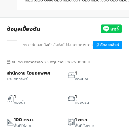
%E0%B8%AA%E0%B8%97%E0%B8%98%E0%B8
ข้อมูลเบื้องต้น
*กด "คัดลอกลิงก์" ลิงก์จะไม่เป็นภาษาต่างดาว
คัดลอกลิงก์
อัปเดตประกาศล่าสุด 26 พฤษภาคม 2026 10:38 น.
สำนักงาน โฮมออฟฟิศ
1
ประเภททรัพย์
ห้องนอน
1
1
ห้องน้ำ
ที่จอดรถ
100 ตร.ม.
1 ตร.ว.
พื้นที่ใช้สอย
พื้นที่ทั้งหมด