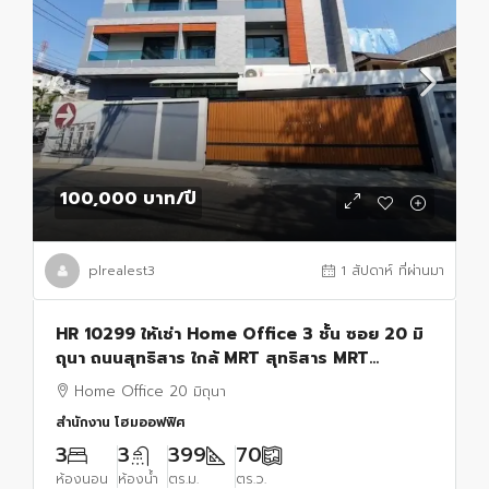
100,000 บาท
/ปี
plrealest3
1 สัปดาห์ ที่ผ่านมา
HR 10299 ให้เช่า Home Office 3 ชั้น ซอย 20 มิ
ถุนา ถนนสุทธิสาร ใกล้ MRT สุทธิสาร MRT
ห้วยขวาง
Home Office 20 มิถุนา
สำนักงาน โฮมออฟฟิศ
3
3
399
70
ห้องนอน
ห้องน้ำ
ตร.ม.
ตร.ว.