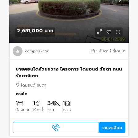
2,651,000 บาท
compos2566
1 สัปดาห์ ที่ผ่านมา
ขายคอนโดห้วยขวาง โครงการ ไดมอนด์ รัชดา ถนน
รัชดาภิเษก
ไดมอนด์ รัชดา
คอนโด
1
1
34
1
ห้องนอน
ห้องน้ำ
ตร.ม.
ตร.ว.
รายละเอียด