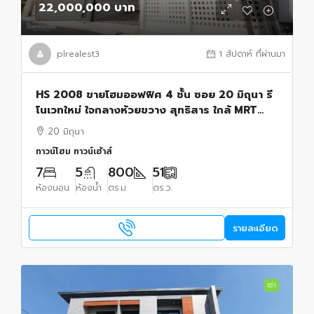
22,000,000 บาท
plrealest3
1 สัปดาห์ ที่ผ่านมา
HS 2008 ขายโฮมออฟฟิศ 4 ชั้น ซอย 20 มิถุนา รี
โนเวทใหม่ ใจกลางห้วยขวาง สุทธิสาร ใกล้ MRT
สุทธิสาร
20 มิถุนา
ทาวน์โฮม ทาวน์เฮ้าส์
7
5
800
51
ห้องนอน
ห้องน้ำ
ตร.ม.
ตร.ว.
รายละเอียด
เช่า