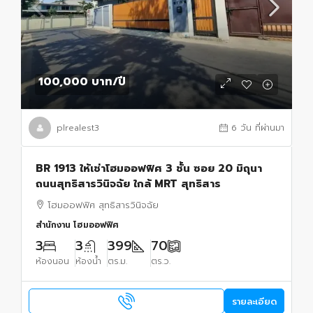
100,000 บาท
/ปี
plrealest3
6 วัน ที่ผ่านมา
BR 1913 ให้เช่าโฮมออฟฟิศ 3 ชั้น ซอย 20 มิถุนา
ถนนสุทธิสารวินิจฉัย ใกล้ MRT สุทธิสาร
โฮมออฟฟิศ สุทธิสารวินิจฉัย
สำนักงาน โฮมออฟฟิศ
3
3
399
70
ห้องนอน
ห้องน้ำ
ตร.ม.
ตร.ว.
รายละเอียด