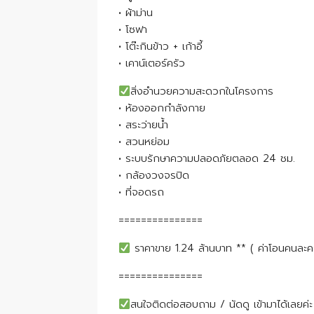
• ผ้าม่าน
• โซฟา
• โต๊ะกินข้าว + เก้าอี้
• เคาน์เตอร์ครัว
สิ่งอำนวยความสะดวกในโครงการ
• ห้องออกกำลังกาย
• สระว่ายน้ำ
• สวนหย่อม
• ระบบรักษาความปลอดภัยตลอด 24 ชม.
• กล้องวงจรปิด
• ที่จอดรถ
===============
ราคาขาย 1.24 ล้านบาท ** ( ค่าโอนคนละคร
===============
สนใจติดต่อสอบถาม / นัดดู เข้ามาได้เลยค่ะ