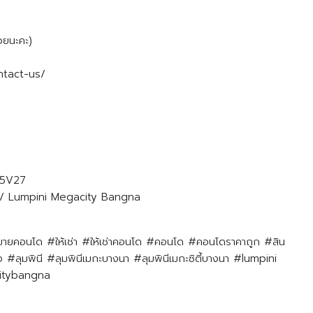
วยนะคะ)
tact-us/
Q5V27
นา / Lumpini Megacity Bangna
ยคอนโด #ให้เช่า #ให้เช่าคอนโด #คอนโด #คอนโดราคาถูก #สิน
 #ลุมพินี #ลุมพินีเมกะบางนา #ลุมพินีเมกะซิตี้บางนา #lumpini
itybangna