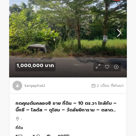
1,000,000 บาท
kanyaphat2
2 เดือน ที่ผ่านมา
ทดคุณต้นคลอง8 ขาย ที่ดิน – 10 ตร.วา ใกล้กับ –
บิ๊กซี – โลตัส – ดูโฮม – วัดอัยยิการาม – ตลาด
ต้นไม้ คลอง 9 – โรงเรียนสารสาสน์วิเทศรังสิต
-
คลอง 7 – โรงเรียนจุฑารัตน์วิทยา – โรงเ
ที่ดิน