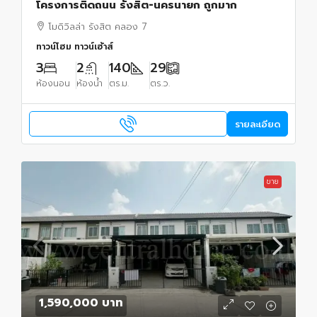
โครงการติดถนน รังสิต-นครนายก ถูกมาก
โมดิวิลล่า รังสิต คลอง 7
ทาวน์โฮม ทาวน์เฮ้าส์
3
2
140
29
ห้องนอน
ห้องน้ำ
ตร.ม.
ตร.ว.
รายละเอียด
ขาย
1,590,000 บาท