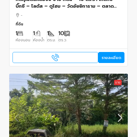
บิ๊กซี – โลตัส – ดูโฮม – วัดอัยยิการาม – ตลาด
ต้นไม้ คลอง 9 – โรงเรียนสารสาสน์วิเทศรังสิต
-
คลอง 7 – โรงเรียนจุฑารัตน์วิทยา – โรงเ
ที่ดิน
1
1
1
10
ห้องนอน
ห้องน้ำ
ตร.ม.
ตร.ว.
รายละเอียด
ขาย