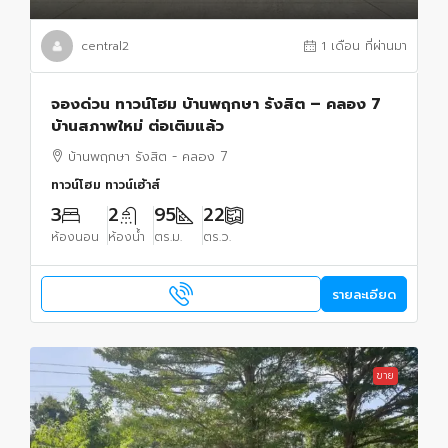
central2
1 เดือน ที่ผ่านมา
จองด่วน ทาวน์โฮม บ้านพฤกษา รังสิต – คลอง 7
บ้านสภาพใหม่ ต่อเติมแล้ว
บ้านพฤกษา รังสิต - คลอง 7
ทาวน์โฮม ทาวน์เฮ้าส์
3
2
95
22
ห้องนอน
ห้องน้ำ
ตร.ม.
ตร.ว.
รายละเอียด
ขาย