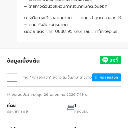
– ใกล้ทางด่วนวงแหวนกาญจนาภิเษกตะวันออก
การเดินทางเข้า-ออกสะดวก : – ถนน ลำลูกกา คลอง 8
– ถนน รังสิต-นครนายก
ติดต่อ แตง โทร. 0888 95 6161 ไลน์ : infiniteplus
ข้อมูลเบื้องต้น
*กด "คัดลอกลิงก์" ลิงก์จะไม่เป็นภาษาต่างดาว
คัดลอกลิงก์
อัปเดตประกาศล่าสุด 26 พฤษภาคม 2026 7:48 น.
ที่ดิน
1
ประเภททรัพย์
ห้องนอน