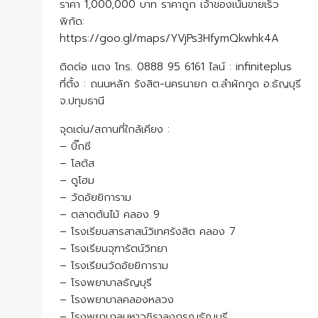
ราคา 1,000,000 บาท ราคาถูก เจ้าของเน้นขายเร็ว
พิกัด:
https://goo.gl/maps/YVjPs3HfymQkwhk4A
ติดต่อ แตง โทร. 0888 95 6161 ไลน์ : infiniteplus
ที่ตั้ง : ถนนหลัก รังสิต-นครนายก ต.ลำผักกูด อ.ธัญบุรี
จ.ปทุมธานี
จุดเด่น/สถานที่ใกล้เคียง :
– บิ๊กซี
– โลตัส
– ดูโฮม
– วัดอัยยิการาม
– ตลาดต้นไม้ คลอง 9
– โรงเรียนสารสาสน์วิเทศรังสิต คลอง 7
– โรงเรียนจุฑารัตน์วิทยา
– โรงเรียนวัดอัยยิการาม
– โรงพยาบาลธัญบุรี
– โรงพยาบาลคลองหลวง
– โรงพยาบาลมหาวชิราลงกรณธัญบุรี