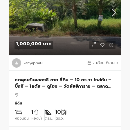
1,000,000 บาท
kanyaphat2
2 เดือน ที่ผ่านมา
ทดคุณต้นคลอง8 ขาย ที่ดิน – 10 ตร.วา ใกล้กับ –
บิ๊กซี – โลตัส – ดูโฮม – วัดอัยยิการาม – ตลาด
ต้นไม้ คลอง 9 – โรงเรียนสารสาสน์วิเทศรังสิต
-
คลอง 7 – โรงเรียนจุฑารัตน์วิทยา – โรงเ
ที่ดิน
1
1
1
10
ห้องนอน
ห้องน้ำ
ตร.ม.
ตร.ว.