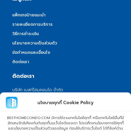
แพ็กเกจป้ายแนะนำ
รายละเอียดการบริการ
วิธีการชำระเงิน
นโยบายความเป็นส่วนตัว
ข้อกำหนดและเงื่อนไข
ติดต่อเรา
ติดต่อเรา
บริษัท เบสท์โฮมคอนโด จำกัด
101/399 หมู่ 7 แขวงลําผักชี เขตหนองจอก
นโยบายคุกกี้ Cookie Policy
กรุงเทพมหานคร 10530
info@besthomecondo.com
BESTHOMECONDO.COM มีการใช้งานเทคโนโลยีคุกกี้ หรือเทคโนโลยีอื่นที่มี
ลักษณะใกล้เคียงกันกับคุกกี้บนเว็บไซต์ของเรา โปรดศึกษานโยบายการใช้คุกกี้
และนโยบายความเป็นส่วนตัวของข้อมูล ก่อนใช้บริการเว็บไซต์ ได้ที่ลิงค์ด้าน