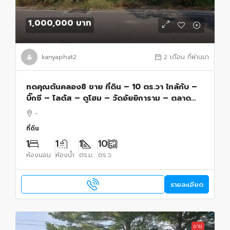
1,000,000 บาท
kanyaphat2
2 เดือน ที่ผ่านมา
ทดคุณต้นคลอง8 ขาย ที่ดิน – 10 ตร.วา ใกล้กับ –
บิ๊กซี – โลตัส – ดูโฮม – วัดอัยยิการาม – ตลาด
ต้นไม้ คลอง 9 – โรงเรียนสารสาสน์วิเทศรังสิต
-
คลอง 7 – โรงเรียนจุฑารัตน์วิทยา – โรงเ
ที่ดิน
1
1
1
10
ห้องนอน
ห้องน้ำ
ตร.ม.
ตร.ว.
รายละเอียด
ขาย