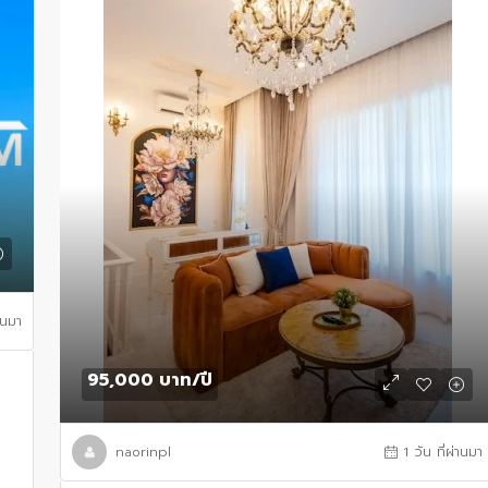
านมา
95,000 บาท
/ปี
C
naorinpl
1 วัน ที่ผ่านมา