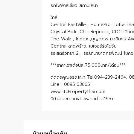
รถไฟฟ้าสีเขียว สถานีเสนา
ใกล้
Central EastVille , HomePro ,Lotus เลี
Crystal Park ,Chic Republic, CDC เลียบ
The Walk , Index ,บุญถาวร นวมินทร์ A
Central ลาดพร้าว, เมเจอร์รัชโยธิน
รร.สตรีวิทยา 2 , รร.นานาชาติกิรพัฒน์ โชคชั
***ราคาเช่าเดือนละ75,000บาท/เดือน***
ติดต่อคุณอรัญญา Tel.094-239-2464, 0
Line : 0895103665
www.LtcPropertythai.com
มีบ้านและทาวน์เฮาส์หลายทำเลให้เช่า
ข้อมูลเบื้องต้น