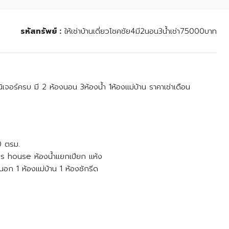
รหัสทรัพย์ :
ให้เช่าบ้านเดี่ยวโชคชัย4มี2นอน3น้ำเช่า75000บาท
์นิเจอร์ครบ มี 2 ห้องนอน 3ห้องน้ำ 1ห้องแม่บ้าน ราคาเช่าเดือน
50 ตรม.
ns house ห้องน้ำแยกเปียก แห้ง
นอก 1 ห้องแม่บ้าน 1 ห้องซักรีด