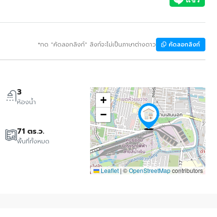
*กด "คัดลอกลิงก์" ลิงก์จะไม่เป็นภาษาต่างดาว
คัดลอกลิงก์
3
+
ห้องน้ำ
−
71 ตร.ว.
พื้นที่ทั้งหมด
Leaflet
|
©
OpenStreetMap
contributors