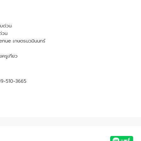
ยบด่วน
ด่วน
venue เกษตรนวมินนทร์
ยครูเกียว
89-510-3665