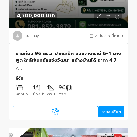
4,700,000 บาท
kulchaya1
2 สัปดาห์ ที่ผ่านมา
ขายที่ดิน 96 ตร.ว. ปากเกร็ด ซอยสหกรณ์ 6-4 บาง
พูด ใกล้เซ็นทรัลแจ้งวัฒนะ สร้างบ้านได้ ราคา 4.7
ล้านบาท
-
ที่ดิน
1
1
1
96
ห้องนอน
ห้องน้ำ
ตร.ม.
ตร.ว.
รายละเอียด
ขาย