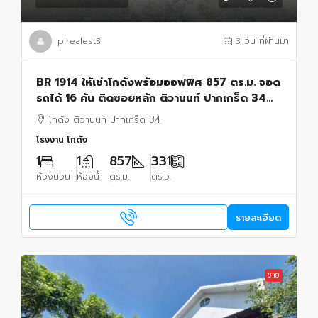
plrealest3
3 วัน ที่ผ่านมา
BR 1914 ให้เช่าโกดังพร้อมออฟฟิศ 857 ตร.ม. จอด
รถได้ 16 คัน ติดซอยหลัก ติวานนท์ ปากเกร็ด 34
นนทบุรี
โกดัง ติวานนท์ ปากเกร็ด 34
โรงงาน โกดัง
1
1
857
331
ห้องนอน
ห้องน้ำ
ตร.ม.
ตร.ว.
รายละเอียด
ขาย