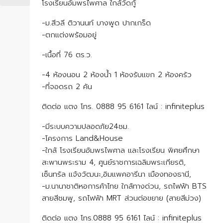
โรงเรียนอัมพรไพศาล ใกล้วัดกู้
-ม.สีวลี ติวานนท์ บางพูด ปากเกร็ด
-ตกแต่งพร้อมอยู่
-เนื้อที่ 76 ตร.ว.
-4 ห้องนอน 2 ห้องน้ำ 1 ห้องรับแขก 2 ห้องครัว
-ที่จอดรถ 2 คัน
ติดต่อ แตง โทร. 0888 95 6161 ไลน์ : infiniteplus
-มีระบบความปลอดภัย24ชม.
-โครงการ Land&House
-ใกล้ โรงเรียนอัมพรไพศาล และโรงเรียน พิศยศึกษา
สะพานพระราม 4, ศูนย์ราชการเฉลิมพระเกียรติ,
เซ็นทรัล แจ้งวัฒนะ,อิมแพคอารีนา เมืองทองธานี,
-ม.นานาชาติหอการค้าไทย ใกล้ทางด่วน, รถไฟฟ้า BTS
สายสีชมพู, รถไฟฟ้า MRT ส่วนต่อขยาย (สายสีม่วง)
ติดต่อ แตง โทร.0888 95 6161 ไลน์ : infiniteplus