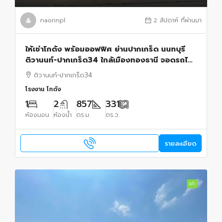
naorinpl
2 สัปดาห์ ที่ผ่านมา
ให้เช่าโกดัง พร้อมออฟฟิศ ย่านปากเกร็ด นนทบุรี
ติวานนท์-ปากเกร็ด34 ใกล้เมืองทองธานี จอดรถได้
16 คัน
ติวานนท์-ปากเกร็ด34
โรงงาน โกดัง
1
2
857
331
ห้องนอน
ห้องน้ำ
ตร.ม.
ตร.ว.
รายละเอียด
เช่า