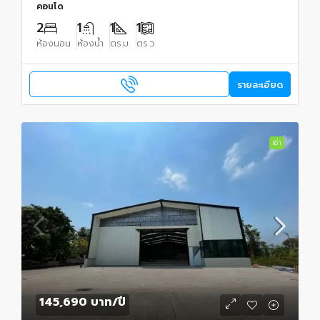
คอนโด
2
1
1
1
ห้องนอน
ห้องน้ำ
ตร.ม.
ตร.ว.
รายละเอียด
เช่า
145,690 บาท
/ปี