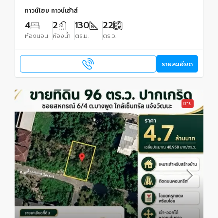
ทาวน์โฮม ทาวน์เฮ้าส์
4
2
130
22
ห้องนอน
ห้องน้ำ
ตร.ม.
ตร.ว.
รายละเอียด
ขาย