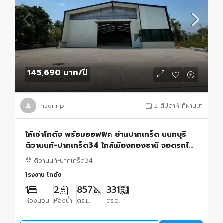
145,690 บาท
/ปี
naorinpl
2 สัปดาห์ ที่ผ่านมา
ให้เช่าโกดัง พร้อมออฟฟิศ ย่านปากเกร็ด นนทบุรี
ติวานนท์-ปากเกร็ด34 ใกล้เมืองทองธานี จอดรถได้
16 คัน
ติวานนท์-ปากเกร็ด34
โรงงาน โกดัง
1
2
857
331
ห้องนอน
ห้องน้ำ
ตร.ม.
ตร.ว.