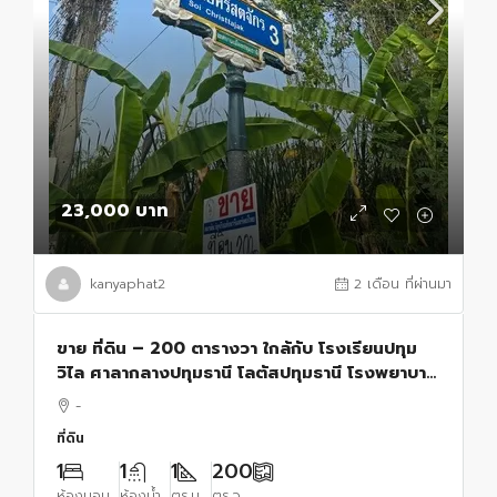
23,000 บาท
kanyaphat2
2 เดือน ที่ผ่านมา
ขาย ที่ดิน – 200 ตารางวา ใกล้กับ โรงเรียนปทุม
วิไล ศาลากลางปทุมธานี โลตัสปทุมธานี โรงพยาบาล
ปทุมธานี อยู่ย่านใจกลางเมืองปทุม เขตชุมชน
-
ปทุมธานี 23000 บาท
ที่ดิน
1
1
1
200
ห้องนอน
ห้องน้ำ
ตร.ม.
ตร.ว.