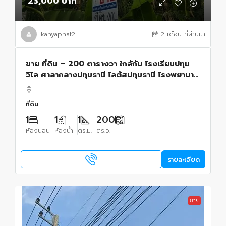
23,000 บาท
kanyaphat2
2 เดือน ที่ผ่านมา
ขาย ที่ดิน – 200 ตารางวา ใกล้กับ โรงเรียนปทุม
วิไล ศาลากลางปทุมธานี โลตัสปทุมธานี โรงพยาบาล
ปทุมธานี อยู่ย่านใจกลางเมืองปทุม เขตชุมชน
-
ปทุมธานี 23000 บาท
ที่ดิน
1
1
1
200
ห้องนอน
ห้องน้ำ
ตร.ม.
ตร.ว.
รายละเอียด
ขาย