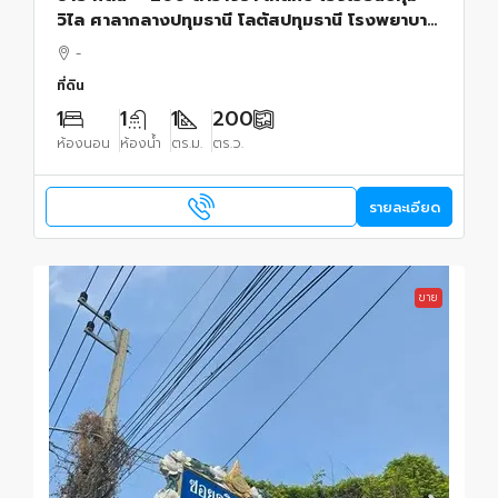
วิไล ศาลากลางปทุมธานี โลตัสปทุมธานี โรงพยาบาล
ปทุมธานี อยู่ย่านใจกลางเมืองปทุม เขตชุมชน
-
ปทุมธานี 23000 บาท
ที่ดิน
1
1
1
200
ห้องนอน
ห้องน้ำ
ตร.ม.
ตร.ว.
รายละเอียด
ขาย