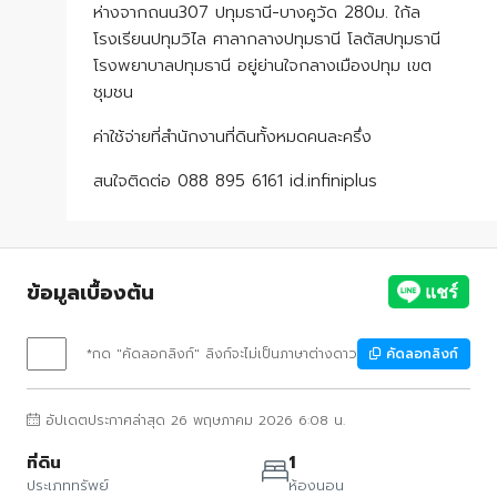
ห่างจากถนน307 ปทุมธานี-บางคูวัด 280ม. ใก้ล
โรงเรียนปทุมวิไล ศาลากลางปทุมธานี โลตัสปทุมธานี
โรงพยาบาลปทุมธานี อยู่ย่านใจกลางเมืองปทุม เขต
ชุมชน
ค่าใช้จ่ายที่สำนักงานที่ดินทั้งหมดคนละครึ่ง
สนใจติดต่อ 088 895 6161 id.infiniplus
ข้อมูลเบื้องต้น
*กด "คัดลอกลิงก์" ลิงก์จะไม่เป็นภาษาต่างดาว
คัดลอกลิงก์
อัปเดตประกาศล่าสุด 26 พฤษภาคม 2026 6:08 น.
ที่ดิน
1
ประเภททรัพย์
ห้องนอน