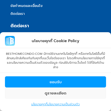
ข้อกำหนดและเงื่อนไข
ติดต่อเรา
ติดต่อเรา
บริษัท เบสท์โฮมคอนโด จำกัด
นโยบายคุกกี้ Cookie Policy
101/399 หมู่ 7 แขวงลําผักชี เขตหนองจอก
กรุงเทพมหานคร 10530
BESTHOMECONDO.COM มีการใช้งานเทคโนโลยีคุกกี้ หรือเทคโนโลยีอื่นที่มี
ลักษณะใกล้เคียงกันกับคุกกี้บนเว็บไซต์ของเรา โปรดศึกษานโยบายการใช้คุกกี้
info@besthomecondo.com
และนโยบายความเป็นส่วนตัวของข้อมูล ก่อนใช้บริการเว็บไซต์ ได้ที่ลิงค์ด้าน
ล่าง
ยอมรับ
© Copyright 2024 BESTHOMECONDO CO., LTD. - All rights
reserved
ดูรายละเอียด
kanyaphat2
นโยบายคุกกี้
นโยบายความเป็นส่วนตัว