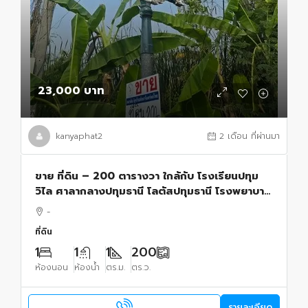
23,000 บาท
kanyaphat2
2 เดือน ที่ผ่านมา
ขาย ที่ดิน – 200 ตารางวา ใกล้กับ โรงเรียนปทุม
วิไล ศาลากลางปทุมธานี โลตัสปทุมธานี โรงพยาบาล
ปทุมธานี อยู่ย่านใจกลางเมืองปทุม เขตชุมชน
-
ปทุมธานี 23000 บาท
ที่ดิน
1
1
1
200
ห้องนอน
ห้องน้ำ
ตร.ม.
ตร.ว.
รายละเอียด