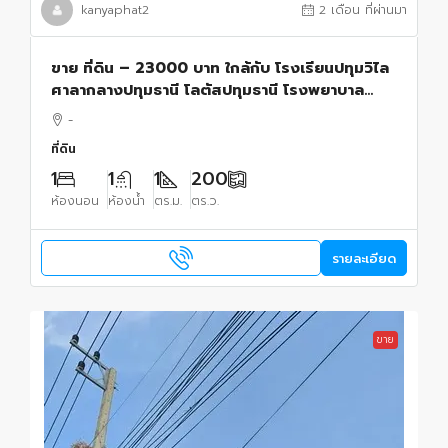
kanyaphat2
2 เดือน ที่ผ่านมา
ขาย ที่ดิน – 23000 บาท ใกล้กับ โรงเรียนปทุมวิไล
ศาลากลางปทุมธานี โลตัสปทุมธานี โรงพยาบาล
ปทุมธานี อยู่ย่านใจกลางเมืองปทุม เขตชุมชน 200
-
ตร.วา
ที่ดิน
1
1
1
200
ห้องนอน
ห้องน้ำ
ตร.ม.
ตร.ว.
รายละเอียด
ขาย