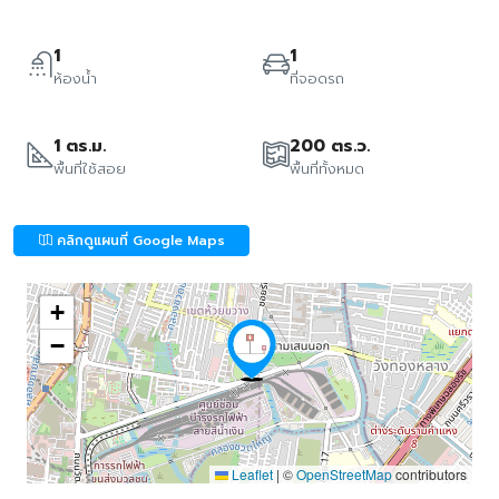
1
1
ห้องน้ำ
ที่จอดรถ
1 ตร.ม.
200 ตร.ว.
พื้นที่ใช้สอย
พื้นที่ทั้งหมด
คลิกดูแผนที่ Google Maps
+
−
Leaflet
|
©
OpenStreetMap
contributors