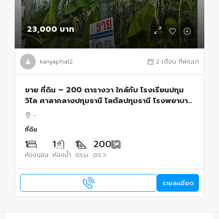
23,000 บาท
kanyaphat2
2 เดือน ที่ผ่านมา
ขาย ที่ดิน – 200 ตารางวา ใกล้กับ โรงเรียนปทุม
วิไล ศาลากลางปทุมธานี โลตัสปทุมธานี โรงพยาบาล
ปทุมธานี อยู่ย่านใจกลางเมืองปทุม เขตชุมชน
-
ปทุมธานี 23000 บาท
ที่ดิน
1
1
1
200
ห้องนอน
ห้องน้ำ
ตร.ม.
ตร.ว.
รายละเอียด