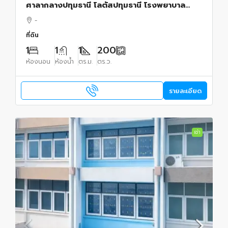
ศาลากลางปทุมธานี โลตัสปทุมธานี โรงพยาบาล
ปทุมธานี อยู่ย่านใจกลางเมืองปทุม เขตชุมชน 200
-
ตร.วา
ที่ดิน
1
1
1
200
ห้องนอน
ห้องน้ำ
ตร.ม.
ตร.ว.
รายละเอียด
เช่า