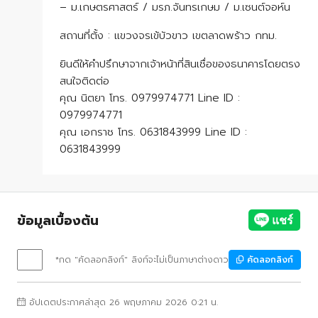
– ม.เกษตรศาสตร์ / มรภ.จันทรเกษม / ม.เซนต์จอห์น
สถานที่ตั้ง : แขวงจรเข้บัวขาว เขตลาดพร้าว กทม.
ยินดีให้คำปรึกษาจากเจ้าหน้าที่สินเชื่อของธนาคารโดยตรง
สนใจติดต่อ
คุณ นิตยา โทร. 0979974771 Line ID :
0979974771
คุณ เอกราช โทร. 0631843999 Line ID :
0631843999
ข้อมูลเบื้องต้น
*กด "คัดลอกลิงก์" ลิงก์จะไม่เป็นภาษาต่างดาว
คัดลอกลิงก์
อัปเดตประกาศล่าสุด 26 พฤษภาคม 2026 0:21 น.