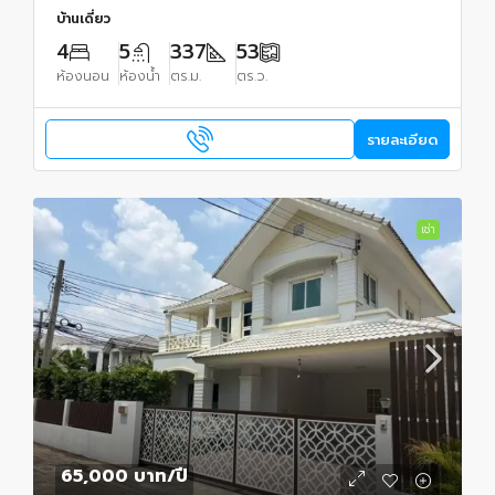
บ้านเดี่ยว
4
5
337
53
ห้องนอน
ห้องน้ำ
ตร.ม.
ตร.ว.
รายละเอียด
เช่า
65,000 บาท
/ปี