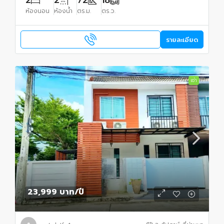
ห้องนอน
ห้องน้ำ
ตร.ม.
ตร.ว.
รายละเอียด
เช่า
23,999 บาท
/ปี