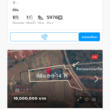
76 ตรว.
-
ที่ดิน
1
1
1
5976
ห้องนอน
ห้องน้ำ
ตร.ม.
ตร.ว.
รายละเอียด
ขาย
18,000,000 บาท