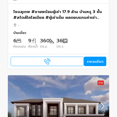
โซนสุเทพ #ขายพร้อมผู้เช่า 17.9 ล้าน บ้านหรู 3 ชั้น
#สไตล์โคโลเนียล #ผู้เช่าเต็ม ผลตอบแทนค่าเช่า
8.4% ต่อปี
-
บ้านเดี่ยว
6
9
360
36
ห้องนอน
ห้องน้ำ
ตร.ม.
ตร.ว.
รายละเอียด
ขาย