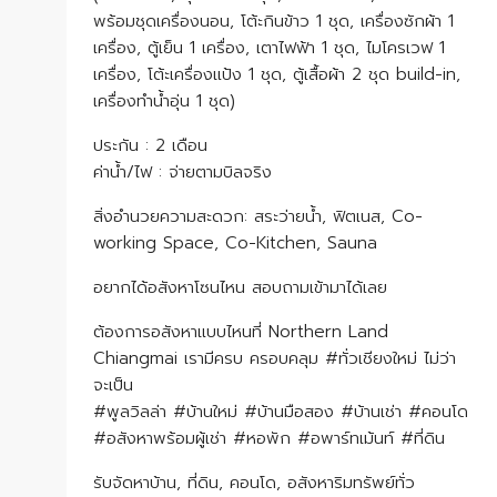
พร้อมชุดเครื่องนอน, โต้ะกินข้าว 1 ชุด, เครื่องซักผ้า 1
เครื่อง, ตู้เย็น 1 เครื่อง, เตาไฟฟ้า 1 ชุด, ไมโครเวฟ 1
เครื่อง, โต้ะเครื่องแป้ง 1 ชุด, ตู้เสื้อผ้า 2 ชุด build-in,
เครื่องทำน้ำอุ่น 1 ชุด)
ประกัน : 2 เดือน
ค่าน้ำ/ไฟ : จ่ายตามบิลจริง
สิ่งอำนวยความสะดวก: สระว่ายน้ำ, ฟิตเนส, Co-
working Space, Co-Kitchen, Sauna
อยากได้อสังหาโซนไหน สอบถามเข้ามาได้เลย
ต้องการอสังหาแบบไหนที่ Northern Land
Chiangmai เรามีครบ ครอบคลุม #ทั่วเชียงใหม่ ไม่ว่า
จะเป็น
#พูลวิลล่า #บ้านใหม่ #บ้านมือสอง #บ้านเช่า #คอนโด
#อสังหาพร้อมผู้เช่า #หอพัก #อพาร์ทเม้นท์ #ที่ดิน
รับจัดหาบ้าน, ที่ดิน, คอนโด, อสังหาริมทรัพย์ทั่ว