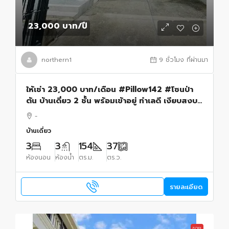
23,000 บาท
/ปี
northern1
9 ชั่วโมง ที่ผ่านมา
ให้เช่า 23,000 บาท/เดือน #Pillow142 #โซนป่า
ตัน บ้านเดี่ยว 2 ชั้น พร้อมเข้าอยู่ ทำเลดี เงียบสงบ
เดินทางสะดวก พร้อมเข้าอยู่
-
บ้านเดี่ยว
3
3
154
37
ห้องนอน
ห้องน้ำ
ตร.ม.
ตร.ว.
รายละเอียด
ขาย