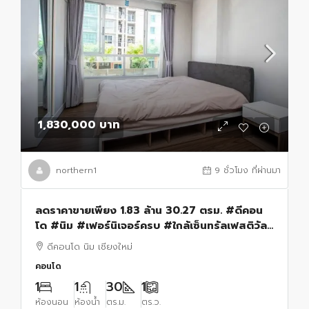
1,830,000 บาท
northern1
9 ชั่วโมง ที่ผ่านมา
ลดราคาขายเพียง 1.83 ล้าน 30.27 ตรม. #ดีคอน
โด #นิม #เฟอร์นิเจอร์ครบ #ใกล้เซ็นทรัลเฟสติวัล
#พร้อมเข้าอยู่ทันที
ดีคอนโด นิม เชียงใหม่
คอนโด
1
1
30
1
ห้องนอน
ห้องน้ำ
ตร.ม.
ตร.ว.