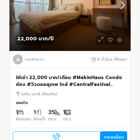
22,000 บาท
/ปี
northern1
8 ชั่วโมง ที่ผ่านมา
ให้เช่า 22,000 บาท/เดือน #MekinHaus Condo
ห้อง #วิวดอยสุเทพ ใกล้ #CentralFestival
#เฟอร์นิเจอร์และเครื่องใช้ไฟฟ้าครบ พร้อมเข้าอยู่
เมคิน เฮาส์ เชียงใหม่
คอนโด
1
1
35
1
ห้องนอน
ห้องน้ำ
ตร.ม.
ตร.ว.
รายละเอียด