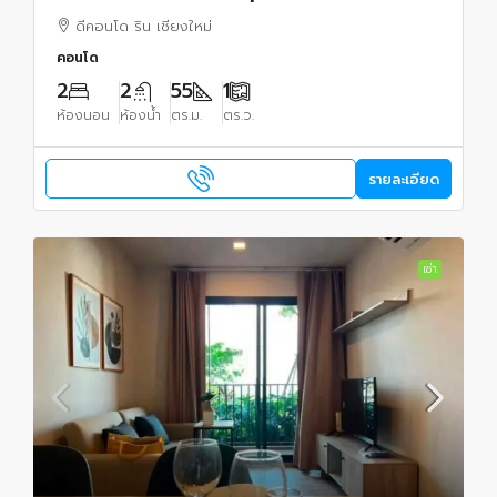
#วิวดอยสุเทพบางส่วน #เฟอร์นิเจอร์ครบ พร้อม
ดีคอนโด ริน เชียงใหม่
เข้าอยู่
คอนโด
2
2
55
1
ห้องนอน
ห้องน้ำ
ตร.ม.
ตร.ว.
รายละเอียด
เช่า