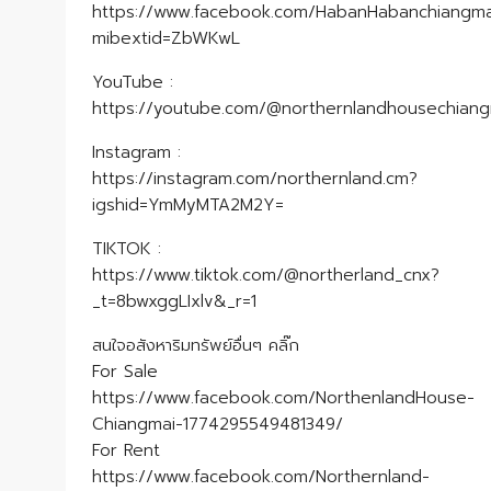
https://www.facebook.com/HabanHabanchiangma
mibextid=ZbWKwL
YouTube :
https://youtube.com/@northernlandhousechian
Instagram :
https://instagram.com/northernland.cm?
igshid=YmMyMTA2M2Y=
TIKTOK :
https://www.tiktok.com/@northerland_cnx?
_t=8bwxggLIxlv&_r=1
สนใจอสังหาริมทรัพย์อื่นๆ คลิ๊ก
For Sale
https://www.facebook.com/NorthenlandHouse-
Chiangmai-1774295549481349/
For Rent
https://www.facebook.com/Northernland-