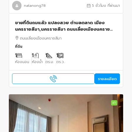
natanong78
5 ชั่วโมง ที่ผ่านมา
ขายที่ดินถมแล้ว แปลงสวย ตำบลตลาด เมือง
นครราชสีมา,นครราชสีมา ถนนเลี่ยงเมืองนคราช
สีมา
ถนนเลี่ยงเมืองนคราชสีมา
ที่ดิน
1
1
1
1
ห้องนอน
ห้องน้ำ
ตร.ม.
ตร.ว.
รายละเอียด
เช่า