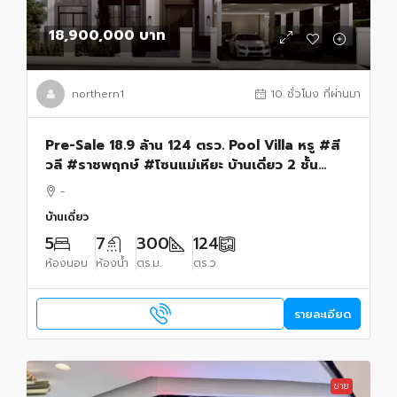
18,900,000 บาท
northern1
10 ชั่วโมง ที่ผ่านมา
Pre-Sale 18.9 ล้าน 124 ตรว. Pool Villa หรู #สี
วลี #ราชพฤกษ์ #โซนแม่เหียะ บ้านเดี่ยว 2 ชั้น
ดีไซน์ครบ ฟังก์ชันจัดเต็ม เหมาะสำหรับครอบครัว
-
ใหญ่
บ้านเดี่ยว
5
7
300
124
ห้องนอน
ห้องน้ำ
ตร.ม.
ตร.ว.
รายละเอียด
ขาย