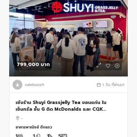
799,000 บาท
salebizzz9
1 วัน ที่ผ่านมา
เซ้งร้าน Shuyi Grassjelly Tea ขอนแก่น ใน
เซ็นทรัล ชั้น G ติด McDonalds และ CQK
Hotpot ตรงข้าม MUJI
-
อาคารพาณิชย์ ตึกแถว
1
1
1
5