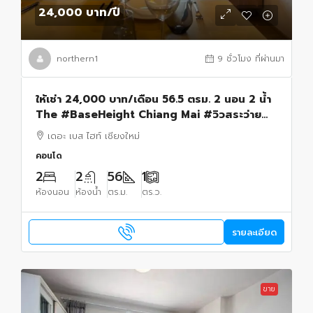
24,000 บาท
/ปี
northern1
9 ชั่วโมง ที่ผ่านมา
ให้เช่า 24,000 บาท/เดือน 56.5 ตรม. 2 นอน 2 น้ำ
The #BaseHeight Chiang Mai #วิวสระว่ายน้ำ
#เฟอร์นิเจอร์และเครื่องใช้ไฟฟ้าครบ พร้อมเข้าอยู่
เดอะ เบส ไฮท์ เชียงใหม่
คอนโด
2
2
56
1
ห้องนอน
ห้องน้ำ
ตร.ม.
ตร.ว.
รายละเอียด
ขาย