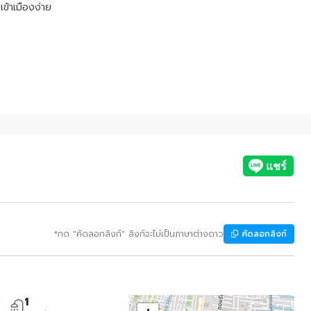
ข้าเมืองง่าย
*กด "คัดลอกลิงก์" ลิงก์จะไม่เป็นภาษาต่างดาว
คัดลอกลิงก์
1