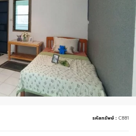
รหัสทรัพย์ :
C881