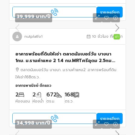
รายละเอียด
39,999 บาท
/ปี
nutplatfo1
10 ชั่วโมง ที่ผ่านมา
เช่า
อาคารพร้อมที่ดินให้เช่า ตลาดนัมเบอร์วัน บางนา
1กม. ม.รามคำแหง 2 1.4 กม.MRTศรีอุดม 2.5กม.
ถ.เฉลิมพระเกียรติ ร.9 8-18 วัดตะกล่ำ 672ตร.ม.
ตลาดนัมเบอร์วัน บางนา. ม.รามคำแหง2 .อาคารพร้อมที่ดิน
ให้เช่า168ตร.ว.
อาคารพาณิชย์ ตึกแถว
2
2
672
168
ห้องนอน
ห้องน้ำ
ตร.ม.
ตร.ว.
รายละเอียด
34,998 บาท
/ปี