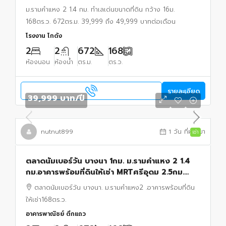
ม.รามคำแหง 2 1.4 กม. ทำเลเด่นขนาดที่ดิน กว้าง 16ม.
168ตร.ว. 672ตร.ม. 39,999 ถึง 49,999 บาทต่อเดือน
โรงงาน โกดัง
2
2
672
168
ห้องนอน
ห้องน้ำ
ตร.ม.
ตร.ว.
รายละเอียด
39,999 บาท
/ปี
nutnut899
1 วัน ที่ผ่านมา
เช่า
ตลาดนัมเบอร์วัน บางนา 1กม. ม.รามคำแหง 2 1.4
กม.อาคารพร้อมที่ดินให้เช่า MRTศรีอุดม 2.5กม.
ถ.เฉลิมพระเกียรติ ร.9 8-18 วัดตะกล่ำ 672ตร.ม.
ตลาดนัมเบอร์วัน บางนา. ม.รามคำแหง2 .อาคารพร้อมที่ดิน
ให้เช่า168ตร.ว.
อาคารพาณิชย์ ตึกแถว