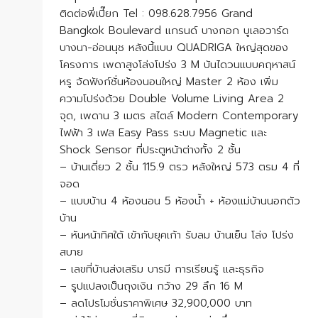
ติดต่อพี่เปี๊ยก Tel : 098.628.7956 Grand
Bangkok Boulevard แกรนด์ บางกอก บูเลอวาร์ด
บางนา-อ่อนนุช หลังนี้แบบ QUADRIGA ใหญ่สุดของ
โครงการ เพดาสูงโล่งโปร่ง 3 M บันไดวนแบบคฤหาสน์
หรู จัดฟังก์ชั่นห้องนอนใหญ่ Master 2 ห้อง เพิ่ม
ความโปร่งด้วย Double Volume Living Area 2
จุด, เพดาน 3 เมตร สไตล์ Modern Contemporary
ไฟฟ้า 3 เฟส Easy Pass ระบบ Magnetic และ
Shock Sensor ที่ประตูหน้าต่างทั้ง 2 ชั้น
– บ้านเดี่ยว 2 ชั้น 115.9 ตรว หลังใหญ่ 573 ตรม 4 ที่
จอด
– แบบบ้าน 4 ห้องนอน 5 ห้องน้ำ + ห้องแม่บ้านนอกตัว
บ้าน
– หันหน้าทิศใต้ เข้ากับยุคเก้า รับลม บ้านเย็น โล่ง โปร่ง
สบาย
– เลขที่บ้านส่งเสริม บารมี การเรียนรู้ และธุรกิจ
– รูปแปลงเป็นถุงเงิน กว้าง 29 ลึก 16 M
– ลดโปรโมชั่นราคาพิเศษ 32,900,000 บาท