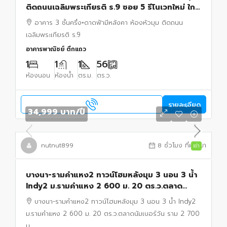
ติดถนนเฉลิมพระเกียรติ ร.9 ซอย 5 รีโนเวทใหม่ ใกล้
รถไฟฟ้าศรีอุดม 400 เมตร
อาคาร 3 ชั้นครึ่ง+ดาดฟ้ามีหลังคา ห้องหัวมุม ติดถนน
เฉลิมพระเกียรติ ร.9
อาคารพาณิชย์ ตึกแถว
1
1
1
56
ห้องนอน
ห้องน้ำ
ตร.ม.
ตร.ว.
รายละเอียด
34,999 บาท
/ปี
nutnut899
8 ชั่วโมง ที่ผ่านมา
เช่า
บางนา-รามคำแหง2 ทาวน์โฮมหลังมุม 3 นอน 3 น้ำ
Indy2 ม.รามคำแหง 2 600 ม. 20 ตร.ว.ตลาด
นัมเบอร์วัน ราม 2 700 ม.
บางนา-รามคำแหง2 ทาวน์โฮมหลังมุม 3 นอน 3 น้ำ Indy2
ม.รามคำแหง 2 600 ม. 20 ตร.ว.ตลาดนัมเบอร์วัน ราม 2 700
ม.