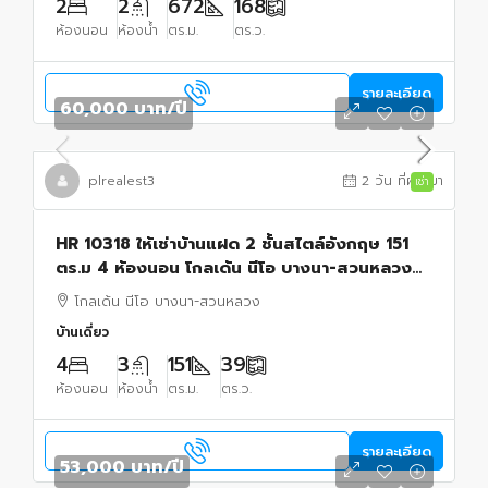
2
2
672
168
ห้องนอน
ห้องน้ำ
ตร.ม.
ตร.ว.
รายละเอียด
60,000 บาท
/ปี
plrealest3
2 วัน ที่ผ่านมา
เช่า
HR 10318 ให้เช่าบ้านแฝด 2 ชั้นสไตล์อังกฤษ 151
ตร.ม 4 ห้องนอน โกลเด้น นีโอ บางนา-สวนหลวง
Golden Neo ใกล้สวนหลวง ร.9
โกลเด้น นีโอ บางนา-สวนหลวง
บ้านเดี่ยว
4
3
151
39
ห้องนอน
ห้องน้ำ
ตร.ม.
ตร.ว.
รายละเอียด
53,000 บาท
/ปี