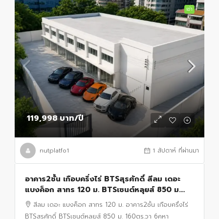
เช่า
119,998 บาท
/ปี
nutplatfo1
1 สัปดาห์ ที่ผ่านมา
อาคาร2ชั้น เกือบครึ่งไร่ BTSสุรศักดิ์ สีลม เดอะ
แบงค็อก สาทร 120 ม. BTSเซนต์หลุยส์ 850 ม.
160ตร.วา 6คูหา 4นอน 4น้ำ จอดรถ8คัน
สีลม เดอะ แบงค็อก สาทร 120 ม. อาคาร2ชั้น เกือบครึ่งไร่
Showrooms
BTSสุรศักดิ์ BTSเซนต์หลุยส์ 850 ม. 160ตร.วา 6คูหา