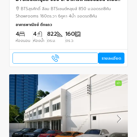
ครึ่งไร่ 160ตร.วา 6คูหา 4น้ำ จอดรถ8คัน
BTSสุรศักดิ์ สีลม BTSเซนต์หลุยส์ 850 ม.จอดรถ8คัน
Showrooms 1
Showrooms 160ตร.วา 6คูหา 4น้ำ จอดรถ8คัน
อาคารพาณิชย์ ตึกแถว
4
4
822
160
ห้องนอน
ห้องน้ำ
ตร.ม.
ตร.ว.
รายละเอียด
เช่า