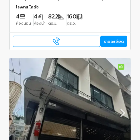
โรงงาน โกดัง
4
4
822
160
ห้องนอน
ห้องน้ำ
ตร.ม.
ตร.ว.
รายละเอียด
เช่า