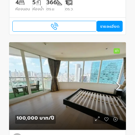
4
5
366
1
ห้องนอน
ห้องน้ำ
ตร.ม.
ตร.ว.
รายละเอียด
เช่า
100,000 บาท
/ปี