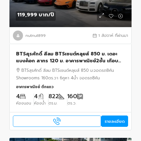
119,999 บาท
/ปี
nutnut899
1 สัปดาห์ ที่ผ่านมา
BTSสุรศักดิ์ สีลม BTSเซนต์หลุยส์ 850 ม. เดอะ
แบงค็อก สาทร 120 ม. อาคารพาณิชย์2ชั้น เกือบ
ครึ่งไร่ 160ตร.วา 6คูหา 4น้ำ จอดรถ8คัน
BTSสุรศักดิ์ สีลม BTSเซนต์หลุยส์ 850 ม.จอดรถ8คัน
Showrooms 1
Showrooms 160ตร.วา 6คูหา 4น้ำ จอดรถ8คัน
อาคารพาณิชย์ ตึกแถว
4
4
822
160
ห้องนอน
ห้องน้ำ
ตร.ม.
ตร.ว.
รายละเอียด