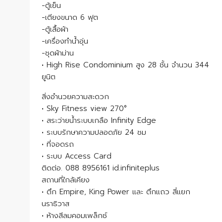
-ตู้เย็น
-เตียงขนาด 6 ฟุต
-ตู้เสื้อผ้า
-เครื่องทำน้ำอุ่น
-ชุดผ้าม่าน
• High Rise Condominium สูง 28 ชั้น จำนวน 344
ยูนิต
สิ่งอำนวยความสะดวก
• Sky Fitness view 270°
• สระว่ายน้ำระบบเกลือ Infinity Edge
• ระบบรักษาความปลอดภัย 24 ชม
• ที่จอดรถ
• ระบบ Access Card
ติดต่อ. 088 8956161 id.infiniteplus
สถานที่ใกล้เคียง
• ตึก Empire, King Power และ ตึกแถว สี่แยก
นราธิวาส
• ห้างสีลมคอมเพล็กซ์