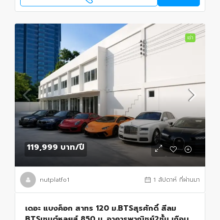
เช่า
119,999 บาท
/ปี
nutplatfo1
1 สัปดาห์ ที่ผ่านมา
เดอะ แบงค็อก สาทร 120 ม.BTSสุรศักดิ์ สีลม
BTSเซนต์หลุยส์ 850 ม. อาคารพาณิชย์2ชั้น เกือบ