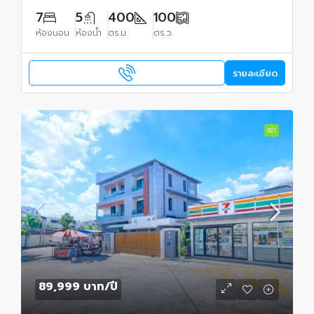
7
5
400
100
ห้องนอน
ห้องน้ำ
ตร.ม.
ตร.ว.
รายละเอียด
เช่า
89,999 บาท
/ปี