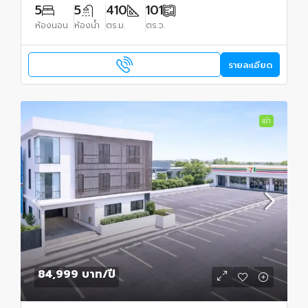
5
5
410
101
ห้องนอน
ห้องน้ำ
ตร.ม.
ตร.ว.
รายละเอียด
เช่า
84,999 บาท
/ปี