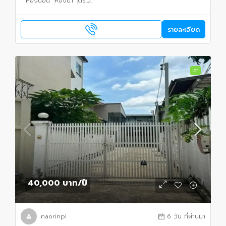
ห้องนอน
ห้องน้ำ
ตร.ว.
รายละเอียด
เช่า
40,000 บาท
/ปี
naorinpl
6 วัน ที่ผ่านมา