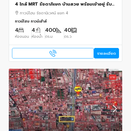
4 ใกล้ MRT รัชดาภิเษก บ้านสวย พร้อมเข้าอยู่ รับ
ชาวต่างชาติ
ทาวน์โฮม รัชดานิเวศน์ แยก 4
ทาวน์โฮม ทาวน์เฮ้าส์
4
4
400
40
ห้องนอน
ห้องน้ำ
ตร.ม.
ตร.ว.
รายละเอียด
ขาย