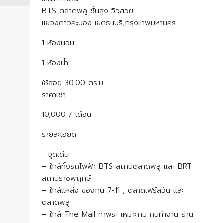
BTS ตลาดพลู ชั้นสูง วิวสวย
แขวงดาวคะนอง เขตธนบุรี,กรุงเทพมหานคร
1 ห้องนอน
1 ห้องน้ำ
ใช้สอย 30.00 ตร.ม.
ราคาเช่า
10,000 / เดือน
รายละเอียด
:: จุดเด่น ::
– ใกล้ทั้งรถไฟฟ้า BTS สถานีตลาดพลู และ BRT
สถานีราชพฤกษ์
– ใกล้แหล่ง ของกิน 7-11 , ตลาดเฟิร์สวัน และ
ตลาดพลู
– ใกล้ The Mall ท่าพระ เหมาะกับ คนทำงาน ย่าน