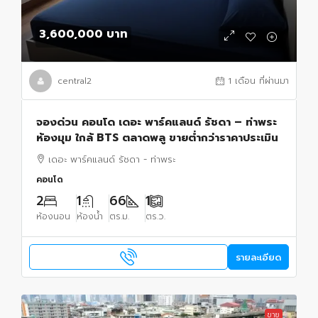
3,600,000 บาท
central2
1 เดือน ที่ผ่านมา
จองด่วน คอนโด เดอะ พาร์คแลนด์ รัชดา – ท่าพระ
ห้องมุม ใกล้ BTS ตลาดพลู ขายต่ำกว่าราคาประเมิน
เดอะ พาร์คแลนด์ รัชดา - ท่าพระ
คอนโด
2
1
66
1
ห้องนอน
ห้องน้ำ
ตร.ม.
ตร.ว.
รายละเอียด
ขาย