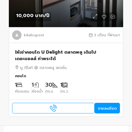
10,000 บาท
/ปี
kikabupost
3 เดือน ที่ผ่านมา
ให้เช่าคอนโด U Delight ตลาดพลู เดินไป
เดอะมอลล์ ท่าพระได้
ยู ดีไลท์ @ ตลาดพลู สเตชั่น
คอนโด
1
1
30
1
ห้องนอน
ห้องน้ำ
ตร.ม.
ตร.ว.
รายละเอียด