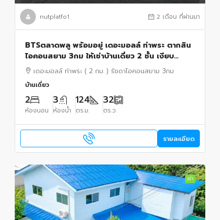
nutplatfo1
2 เดือน ที่ผ่านมา
BTSตลาดพลู พร้อมอยู่ เดอะมอลล์ ท่าพระ ตากสิน
ไอคอนสยาม 3กม ให้เช่าบ้านเดี่ยว 2 ชั้น เงียบ
สงบ32ตรว. 124ตรม. 2นอน 3น้ำ 2จอดรถ 4แอร์
เดอะมอลล์ ท่าพระ ( 2 กม. ) รัชดาไอคอนสยาม 3กม
บ้านเดี่ยว
2
3
124
32
ห้องนอน
ห้องน้ำ
ตร.ม.
ตร.ว.
รายละเอียด
เช่า