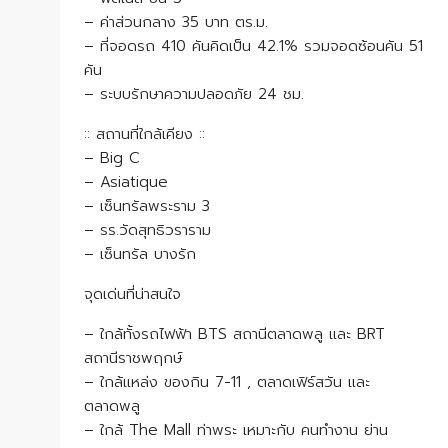
– ค่าส่วนกลาง 35 บาท ตร.ม.
– ที่จอดรถ 410 คันคิดเป็น 42.1% รวมจอดซ้อนคัน 51
คัน
– ระบบรักษาความปลอดภัย 24 ชม.
:: สถานที่ใกล้เคียง ::
– Big C
– Asiatique
– เซ็นทรัลพระราม 3
– รร.วัดสุทธิวราราม
– เซ็นทรัล บางรัก
จุดเด่นที่น่าสนใจ
– ใกล้ทั้งรถไฟฟ้า BTS สถานีตลาดพลู และ BRT
สถานีราชพฤกษ์
– ใกล้แหล่ง ของกิน 7-11 , ตลาดเฟิร์สวัน และ
ตลาดพลู
– ใกล้ The Mall ท่าพระ เหมาะกับ คนทำงาน ย่าน