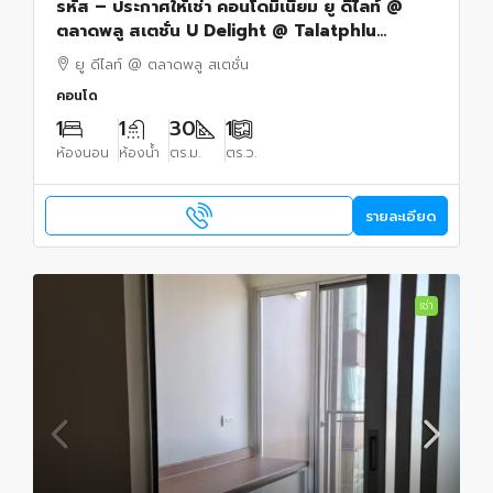
รหัส – ประกาศให้เช่า คอนโดมิเนียม ยู ดีไลท์ @
ตลาดพลู สเตชั่น U Delight @ Talatphlu
Station พื้นที่เท่ากับ 30 ตร.-ม. 1 BR 1 ห้องน้ำ
ยู ดีไลท์ @ ตลาดพลู สเตชั่น
10000 THB สวยและดี
คอนโด
1
1
30
1
ห้องนอน
ห้องน้ำ
ตร.ม.
ตร.ว.
รายละเอียด
เช่า