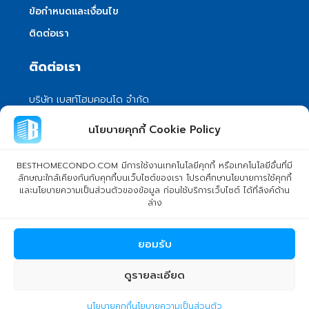
ข้อกำหนดและเงื่อนไข
ติดต่อเรา
ติดต่อเรา
บริษัท เบสท์โฮมคอนโด จำกัด
101/399 หมู่ 7 แขวงลําผักชี เขตหนองจอก
นโยบายคุกกี้ Cookie Policy
กรุงเทพมหานคร 10530
info@besthomecondo.com
BESTHOMECONDO.COM มีการใช้งานเทคโนโลยีคุกกี้ หรือเทคโนโลยีอื่นที่มี
ลักษณะใกล้เคียงกันกับคุกกี้บนเว็บไซต์ของเรา โปรดศึกษานโยบายการใช้คุกกี้
และนโยบายความเป็นส่วนตัวของข้อมูล ก่อนใช้บริการเว็บไซต์ ได้ที่ลิงค์ด้าน
ล่าง
© Copyright 2024 BESTHOMECONDO CO., LTD. - All rights
ยอมรับ
reserved
ดูรายละเอียด
pakamastom
นโยบายคุกกี้
นโยบายความเป็นส่วนตัว