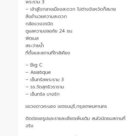
พระราม 3
– เข้าสู่ใจกลางเมืองสะดวก ไปต่างจังหวัดก็สบาย
สิ่งอำนวยความสะดวก
กล้องวงจรปิด
ดูแลความปลอภัย 24 ชม.
ฟิตเนส
สระว่ายน้ำ
ที่ตั้งและสถานที่ใกล้เคียง
– Big C
– Asiatique
– เซ็นทรัลพระราม 3
– รร.วัดสุทธิวราราม
– เซ็นทรัล บางรัก
แขวงดาวคะนอง เขตธนบุรี,กรุงเทพมหานคร
ติดต่อขอรูปและรายละเอียดเพิ่มเติม สนใจนัดชมสถานที่
จริง