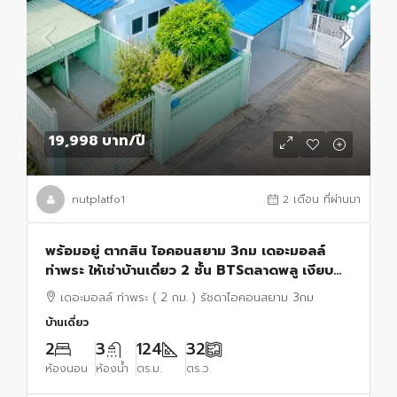
19,998 บาท
/ปี
nutplatfo1
2 เดือน ที่ผ่านมา
พร้อมอยู่ ตากสิน ไอคอนสยาม 3กม เดอะมอลล์
ท่าพระ ให้เช่าบ้านเดี่ยว 2 ชั้น BTSตลาดพลู เงียบ
สงบ32ตรว. 124ตรม. 2นอน 3น้ำ 2จอดรถ 4แอร์
เดอะมอลล์ ท่าพระ ( 2 กม. ) รัชดาไอคอนสยาม 3กม
บ้านเดี่ยว
2
3
124
32
ห้องนอน
ห้องน้ำ
ตร.ม.
ตร.ว.