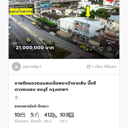
21,000,000 บาท
pprealtyc1
1 เดือน ที่ผ่านมา
ขายตึกแถวถนนสมเด็จพระเจ้าตากสิน บิ๊กซี
ดาวคะนอง ธนบุรี กรุงเทพฯ
-
อาคารพาณิชย์ ตึกแถว
10
5
412
103
ห้องนอน
ห้องน้ำ
ตร.ม.
ตร.ว.