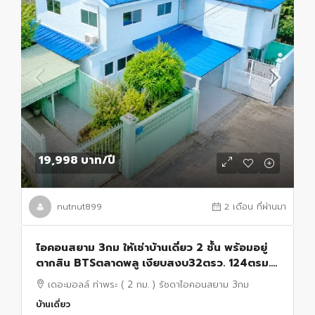
19,998 บาท
/ปี
nutnut899
2 เดือน ที่ผ่านมา
ไอคอนสยาม 3กม ให้เช่าบ้านเดี่ยว 2 ชั้น พร้อมอยู่
ตากสิน BTSตลาดพลู เงียบสงบ32ตรว. 124ตรม.
2นอน 3น้ำ 2จอดรถ 4แอร์ เดอะมอลล์ ท่าพระ
เดอะมอลล์ ท่าพระ ( 2 กม. ) รัชดาไอคอนสยาม 3กม
บ้านเดี่ยว