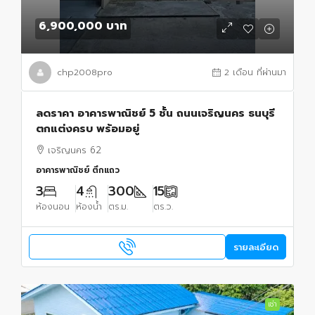
6,900,000 บาท
chp2008pro
2 เดือน ที่ผ่านมา
ลดราคา อาคารพาณิชย์ 5 ชั้น ถนนเจริญนคร ธนบุรี
ตกแต่งครบ พร้อมอยู่
เจริญนคร 62
อาคารพาณิชย์ ตึกแถว
3
4
300
15
ห้องนอน
ห้องน้ำ
ตร.ม.
ตร.ว.
รายละเอียด
เช่า