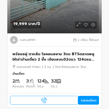
19,999 บาท
/ปี
nutnut899
2 เดือน ที่ผ่านมา
พร้อมอยู่ ตากสิน ไอคอนสยาม 3กม BTSตลาดพลู
ให้เช่าบ้านเดี่ยว 2 ชั้น เงียบสงบ32ตรว. 124ตรม.
2นอน 3น้ำ 2จอดรถ 4แอร์ เดอะมอลล์ ท่าพระ
เดอะมอลล์ ท่าพระ ( 2 กม. ) รัชดาไอคอนสยาม 3กม
บ้านเดี่ยว
2
3
124
32
ห้องนอน
ห้องน้ำ
ตร.ม.
ตร.ว.
รายละเอียด