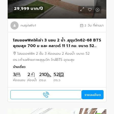
29,999 บาท
/ปี
nutplatfo1
2 วัน ที่ผ่านมา
โฮมออฟฟิศให้เช่า 3 นอน 2 น้ำ .สุขุมวิท62-68 BTS
อุดมสุข 700 ม และ คลาวด์ 11 1.1 กม. ขนาด 52
ตร.ว.เหมาะสำหรับ โฮมออฟฟิศ เข้า-ออกสะดวก
โฮมออฟฟิศ 2 ชั้น 3 ห้องนอน 2 ห้องน้ำ ขนาด 52
ตร.ว.ทำเลศักยภาพสุขุมวิท ใกล้BTS อุดมสุข
บ้านเดี่ยว
3
2
210
52
ห้องนอน
ห้องน้ำ
ตร.ม.
ตร.ว.
รายละเอียด