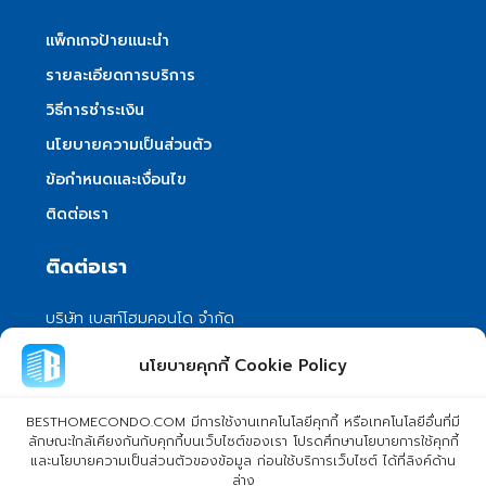
แพ็กเกจป้ายแนะนำ
รายละเอียดการบริการ
วิธีการชำระเงิน
นโยบายความเป็นส่วนตัว
ข้อกำหนดและเงื่อนไข
ติดต่อเรา
ติดต่อเรา
บริษัท เบสท์โฮมคอนโด จำกัด
101/399 หมู่ 7 แขวงลําผักชี เขตหนองจอก
นโยบายคุกกี้ Cookie Policy
กรุงเทพมหานคร 10530
info@besthomecondo.com
BESTHOMECONDO.COM มีการใช้งานเทคโนโลยีคุกกี้ หรือเทคโนโลยีอื่นที่มี
ลักษณะใกล้เคียงกันกับคุกกี้บนเว็บไซต์ของเรา โปรดศึกษานโยบายการใช้คุกกี้
และนโยบายความเป็นส่วนตัวของข้อมูล ก่อนใช้บริการเว็บไซต์ ได้ที่ลิงค์ด้าน
ล่าง