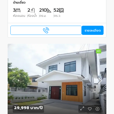
บ้านเดี่ยว
3
2
210
52
ห้องนอน
ห้องน้ำ
ตร.ม.
ตร.ว.
รายละเอียด
เช่า
29,998 บาท
/ปี