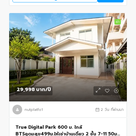
เช่า
29,998 บาท
/ปี
nutplatfo1
2 วัน ที่ผ่านมา
True Digital Park 600 ม. ใกล้
BTSอุดมสุข499ม.ให้เช่าบ้านเดี่ยว 2 ชั้น 7-11 50ม.