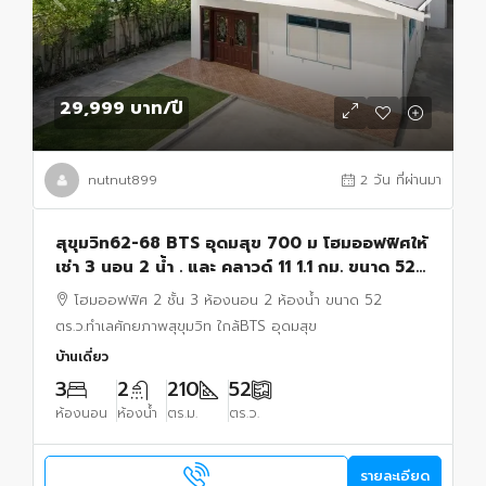
29,999 บาท
/ปี
nutnut899
2 วัน ที่ผ่านมา
สุขุมวิท62-68 BTS อุดมสุข 700 ม โฮมออฟฟิศให้
เช่า 3 นอน 2 น้ำ . และ คลาวด์ 11 1.1 กม. ขนาด 52
ตร.ว.เหมาะสำหรับ โฮมออฟฟิศ เข้า-ออกสะดวก
โฮมออฟฟิศ 2 ชั้น 3 ห้องนอน 2 ห้องน้ำ ขนาด 52
ตร.ว.ทำเลศักยภาพสุขุมวิท ใกล้BTS อุดมสุข
บ้านเดี่ยว
3
2
210
52
ห้องนอน
ห้องน้ำ
ตร.ม.
ตร.ว.
รายละเอียด