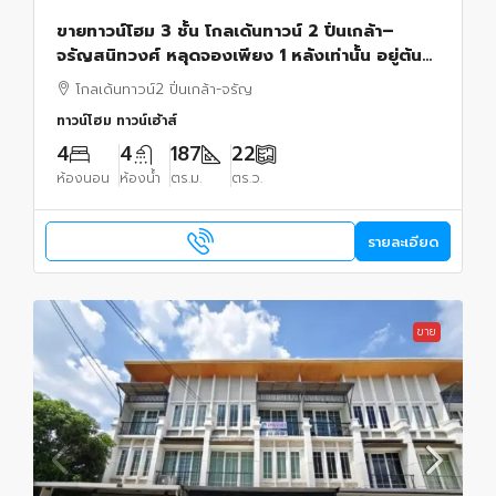
ขายทาวน์โฮม 3 ชั้น โกลเด้นทาวน์ 2 ปิ่นเกล้า–
จรัญสนิทวงศ์ หลุดจองเพียง 1 หลังเท่านั้น อยู่ต้น
โครงการ เข้า-ออกสะดวก ตกแต่ง สไตล์มินิมอล
โกลเด้นทาวน์2 ปิ่นเกล้า-จรัญ
ทาวน์โฮม ทาวน์เฮ้าส์
4
4
187
22
ห้องนอน
ห้องน้ำ
ตร.ม.
ตร.ว.
รายละเอียด
ขาย