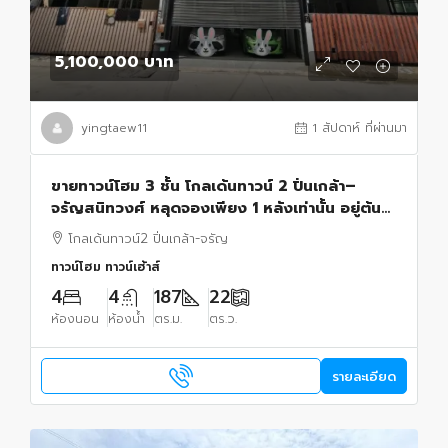
5,100,000 บาท
yingtaew11
1 สัปดาห์ ที่ผ่านมา
ขายทาวน์โฮม 3 ชั้น โกลเด้นทาวน์ 2 ปิ่นเกล้า–
จรัญสนิทวงศ์ หลุดจองเพียง 1 หลังเท่านั้น อยู่ต้น
โครงการ เข้า-ออกสะดวก ตกแต่ง สไตล์มินิมอล
โกลเด้นทาวน์2 ปิ่นเกล้า-จรัญ
ทาวน์โฮม ทาวน์เฮ้าส์
4
4
187
22
ห้องนอน
ห้องน้ำ
ตร.ม.
ตร.ว.
รายละเอียด