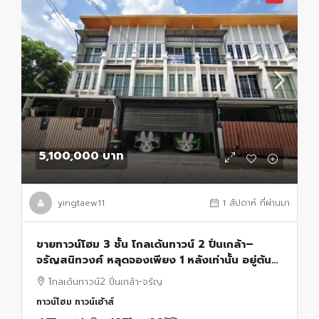
5,100,000 บาท
yingtaew11
1 สัปดาห์ ที่ผ่านมา
ขายทาวน์โฮม 3 ชั้น โกลเด้นทาวน์ 2 ปิ่นเกล้า–
จรัญสนิทวงศ์ หลุดจองเพียง 1 หลังเท่านั้น อยู่ต้น
โครงการ เข้า-ออกสะดวก ตกแต่ง สไตล์มินิมอล
โกลเด้นทาวน์2 ปิ่นเกล้า-จรัญ
ทาวน์โฮม ทาวน์เฮ้าส์