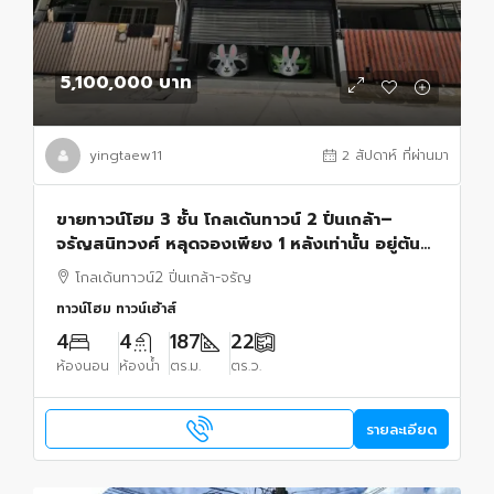
5,100,000 บาท
yingtaew11
2 สัปดาห์ ที่ผ่านมา
ขายทาวน์โฮม 3 ชั้น โกลเด้นทาวน์ 2 ปิ่นเกล้า–
จรัญสนิทวงศ์ หลุดจองเพียง 1 หลังเท่านั้น อยู่ต้น
โครงการ เข้า-ออกสะดวก ตกแต่ง สไตล์มินิมอล
โกลเด้นทาวน์2 ปิ่นเกล้า-จรัญ
ทาวน์โฮม ทาวน์เฮ้าส์
4
4
187
22
ห้องนอน
ห้องน้ำ
ตร.ม.
ตร.ว.
รายละเอียด