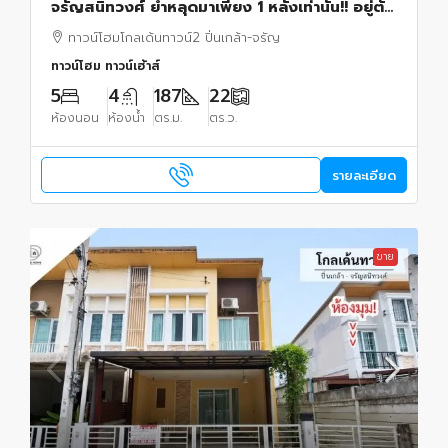
จรัญสนิทวงศ์ ย้ำหลุดมาเพียง 1 หลังเท่านั้น!! อยู่ต้น
โครงการ เข้า-ออกสะดวก ตกแต่ง สไตล์มินิมอล
ทาวน์โฮมโกลเด้นทาวน์2 ปิ่นเกล้า-จรัญ
ทาวน์โฮม ทาวน์เฮ้าส์
5
4
187
22
ห้องนอน
ห้องน้ำ
ตร.ม.
ตร.ว.
รายละเอียด
ขาย