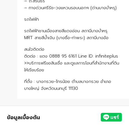
– ถ.สิรินธร
– ทางด่วนศรีรัช-วงแหวนรอบนอกฯ (ด่านบางบำหรุ)
รถไฟฟ้า
รถไฟฟ้าชานเมืองสายสีแดงอ่อน สถานีบางบำหรุ
MRT สายสีน้ำเงิน (บางซื่อ-ท่าพระ) สถานีบางอ้อ
สนใจติดต่อ
ติดต่อ : แตง 0888 95 6161 Line ID: infiniteplus
>>บริการฟรีขอสินเชื่อ และดูแลการโอนที่สำนักงานที่ดิน
ให้เรียบร้อย
ที่ตั้ง : บางกรวย-ไทรน้อย ตำบลบางกรวย อำเภอ
บางใหญ่ จังหวัดนนทบุรี 11130
ข้อมูลเบื้องต้น