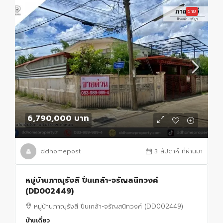
ขาย
6,790,000 บาท
ddhomepost
3 สัปดาห์ ที่ผ่านมา
หมู่บ้านภาณุรังสี ปิ่นเกล้า-จรัญสนิทวงศ์
(DD002449)
หมู่บ้านภาณุรังสี ปิ่นเกล้า-จรัญสนิทวงศ์ (DD002449)
บ้านเดี่ยว