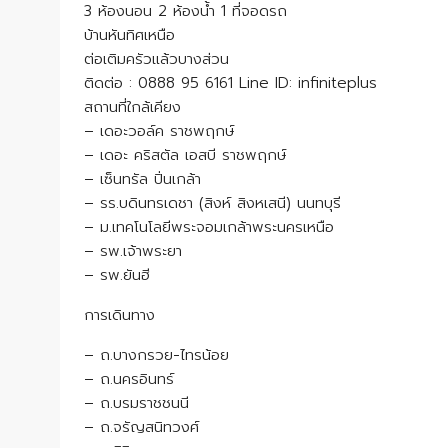
3 ห้องนอน 2 ห้องน้ำ 1 ที่จอดรถ
บ้านหันทิศเหนือ
ต่อเติมครัวแล้วบางส่วน
ติดต่อ : 0888 95 6161 Line ID: infiniteplus
สถานที่ใกล้เคียง
– เดอะวอล์ค ราชพฤกษ์
– เดอะ คริสตัล เอสบี ราชพฤกษ์
– เซ็นทรัล ปิ่นเกล้า
– รร.บดินทรเดชา (สิงห์ สิงหเสนี) นนทบุรี
– ม.เทคโนโลยีพระจอมเกล้าพระนครเหนือ
– รพ.เจ้าพระยา
– รพ.ยันฮี
การเดินทาง
– ถ.บางกรวย-ไทรน้อย
– ถ.นครอินทร์
– ถ.บรมราชชนนี
– ถ.จรัญสนิทวงศ์