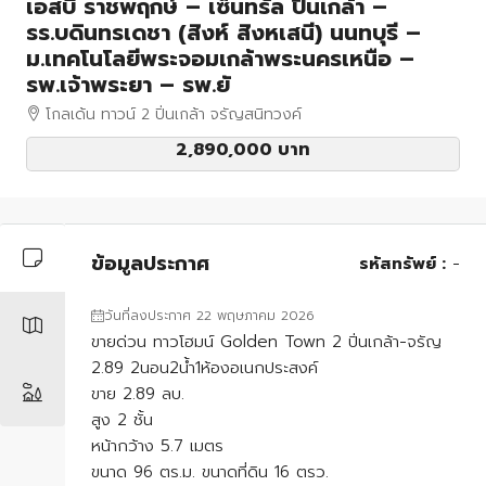
เอสบี ราชพฤกษ์ – เซ็นทรัล ปิ่นเกล้า –
รร.บดินทรเดชา (สิงห์ สิงหเสนี) นนทบุรี –
ม.เทคโนโลยีพระจอมเกล้าพระนครเหนือ –
รพ.เจ้าพระยา – รพ.ยั
โกลเด้น ทาวน์ 2 ปิ่นเกล้า จรัญสนิทวงค์
2,890,000 บาท
ข้อมูลประกาศ
รหัสทรัพย์ :
-
วันที่ลงประกาศ 22 พฤษภาคม 2026
ขายด่วน ทาวโฮมน์ Golden Town 2 ปิ่นเกล้า-จรัญ
2.89 2นอน2น้ำ1ห้องอเนกประสงค์
ขาย 2.89 ลบ.
สูง 2 ชั้น
หน้ากว้าง 5.7 เมตร
ขนาด 96 ตร.ม. ขนาดที่ดิน 16 ตรว.