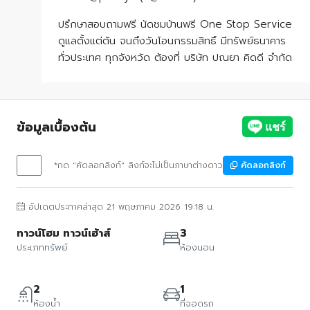
ปรึกษาสอบถามฟรี นัดชมบ้านฟรี One Stop Service
ดูแลตั้งแต่ต้น จนถึงวันโอนกรรมสิทธิ์ มีทรัพย์ธนาคาร
ทั่วประเทศ ทุกจังหวัด ต้องที่ บริษัท ปณยา คิดดี จำกัด
ข้อมูลเบื้องต้น
*กด "คัดลอกลิงก์" ลิงก์จะไม่เป็นภาษาต่างดาว
คัดลอกลิงก์
อัปเดตประกาศล่าสุด 21 พฤษภาคม 2026 19:18 น.
ทาวน์โฮม ทาวน์เฮ้าส์
3
ประเภททรัพย์
ห้องนอน
2
1
ห้องน้ำ
ที่จอดรถ