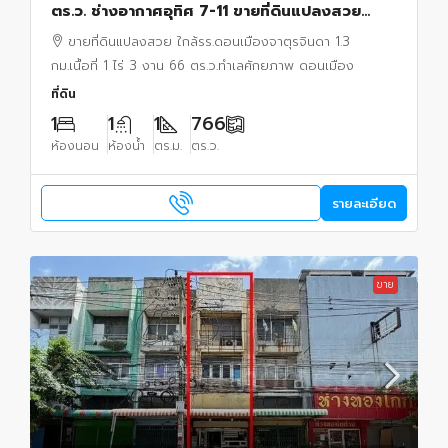
ตร.ว. ช่างอากาศอุทิศ 7-11 ขายที่ดินแปลงสวย
Radisson Hotel 300ม. สนามบินดอนเมือง 1.8
ขายที่ดินแปลงสวย ใกล้รร.ดอนเมืองจาตุรจินดา 1.3
กม.
กม.เนื้อที่ 1 ไร่ 3 งาน 66 ตร.ว.ทำเลศักยภาพ ดอนเมือง
ที่ดิน
1
1
1
766
ห้องนอน
ห้องน้ำ
ตร.ม.
ตร.ว.
รายละเอียด
ขาย