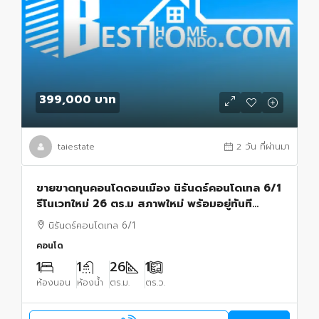
399,000 บาท
taiestate
2 วัน ที่ผ่านมา
ขายขาดทุนคอนโดดอนเมือง นิรันดร์คอนโดเทล 6/1
รีโนเวทใหม่ 26 ตร.ม สภาพใหม่ พร้อมอยู่ทันที
เฟอร์นิเจอร์ใหม่ครบใกล้รถไฟฟ้าสีแดง ดอนเมือง
นิรันดร์คอนโดเทล 6/1
กรุงเทพ
คอนโด
1
1
26
1
ห้องนอน
ห้องน้ำ
ตร.ม.
ตร.ว.