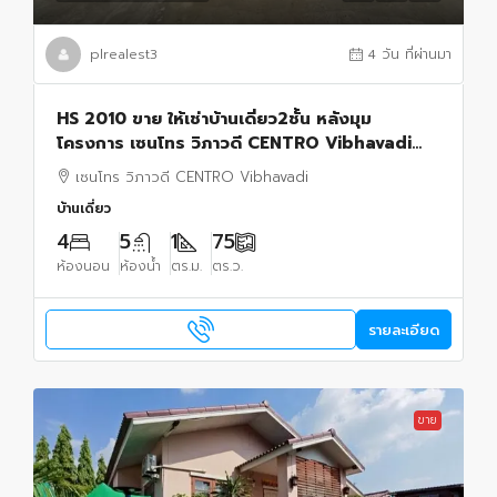
plrealest3
4 วัน ที่ผ่านมา
HS 2010 ขาย ให้เช่าบ้านเดี่ยว2ชั้น หลังมุม
โครงการ เซนโทร วิภาวดี CENTRO Vibhavadi
ถนนช่างอากาศอุทิศ ดอนเมือง
เซนโทร วิภาวดี CENTRO Vibhavadi
บ้านเดี่ยว
4
5
1
75
ห้องนอน
ห้องน้ำ
ตร.ม.
ตร.ว.
รายละเอียด
ขาย