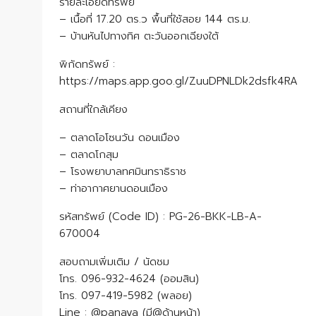
รายละเอียดทรัพย์
– เนื้อที่ 17.20 ตร.ว พื้นที่ใช้สอย 144 ตร.ม.
– บ้านหันไปทางทิศ ตะวันออกเฉียงใต้
พิกัดทรัพย์ :
https://maps.app.goo.gl/ZuuDPNLDk2dsfk4RA
สถานที่ใกล้เคียง
– ตลาดโอโซนวัน ดอนเมือง
– ตลาด​โกสุม​
– โรงพยาบาลทศมินทราธิราช
– ท่าอากาศยานดอนเมือง
รหัสทรัพย์ (Code ID) : PG-26-BKK-LB-A-
670004
สอบถามเพิ่มเติม / นัดชม
โทร. 096-932-4624 (ออมสิน)
โทร. 097-419-5982 (พลอย)
Line : @panaya (มี@ด้านหน้า)