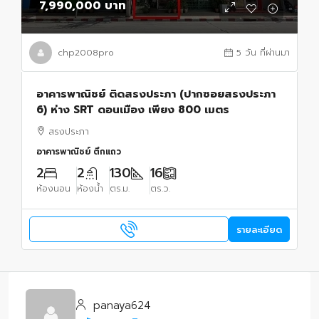
7,990,000 บาท
chp2008pro
5 วัน ที่ผ่านมา
อาคารพาณิชย์ ติดสรงประภา (ปากซอยสรงประภา
6) ห่าง SRT ดอนเมือง เพียง 800 เมตร
สรงประภา
อาคารพาณิชย์ ตึกแถว
2
2
130
16
ห้องนอน
ห้องน้ำ
ตร.ม.
ตร.ว.
รายละเอียด
panaya624