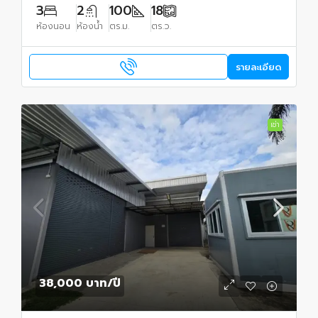
3
2
100
18
ห้องนอน
ห้องน้ำ
ตร.ม.
ตร.ว.
รายละเอียด
เช่า
38,000 บาท
/ปี