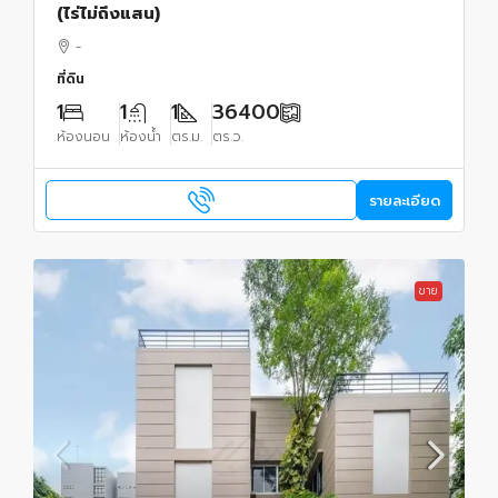
(ไร่ไม่ถึงแสน)
-
ที่ดิน
1
1
1
36400
ห้องนอน
ห้องน้ำ
ตร.ม.
ตร.ว.
รายละเอียด
ขาย