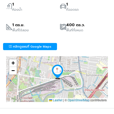
1
1
ห้องน้ำ
ที่จอดรถ
1 ตร.ม.
400 ตร.ว.
พื้นที่ใช้สอย
พื้นที่ทั้งหมด
คลิกดูแผนที่ Google Maps
+
−
Leaflet
|
©
OpenStreetMap
contributors