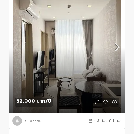
32,000 บาท
/ปี
auipost63
1 ชั่วโมง ที่ผ่านมา