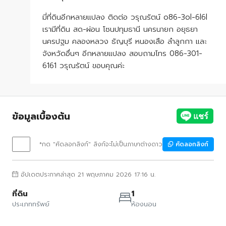
มี่ที่ดินอีกหลายแปลง ติดต่อ วรุณรัตน์ o86-3ol-6l6l
เรามีที่ดิน สด-ผ่อน โซนปทุมธานี นครนายก อยุธยา
นครปฐม คลองหลวง ธัญบุรี หนองเสือ ลำลูกกา และ
จังหวัดอื่นๆ อีกหลายแปลง สอบถามโทร 086-301-
6161 วรุณรัตน์ ขอบคุณค่ะ
ข้อมูลเบื้องต้น
*กด "คัดลอกลิงก์" ลิงก์จะไม่เป็นภาษาต่างดาว
คัดลอกลิงก์
อัปเดตประกาศล่าสุด 21 พฤษภาคม 2026 17:16 น.
ที่ดิน
1
ประเภททรัพย์
ห้องนอน