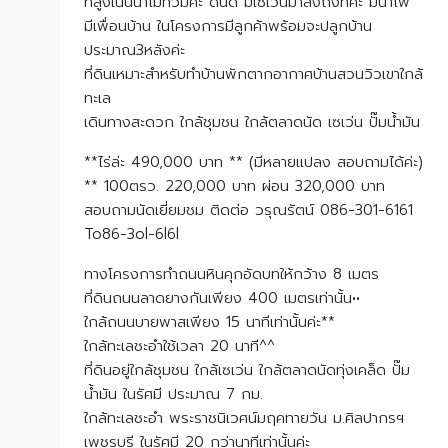
ที่สูงเนินน้ำไม่ท่วมค่ะ ดินดี มีเซเว่นมาส่งถึงที่ค่ะ มีน้ำไฟ
มีเพื่อนบ้าน ในโครงการมีลูกค้าพร้อมจะปลูกบ้าน
ประมาณ3หลังค่ะ
ที่ดินเหมาะสำหรับทำบ้านพักตากอากาศบ้านสวนวิวเขาใกล้
ทะเล
เดินทางสะดวก ใกล้ชุมชน ใกล้ตลาดนัด เซเว่น ปั๊มน้ำมัน
**ไร่ล่ะ 490,000 บาท ** (มีหลายแปลง สอบถามได้ค่ะ)
** 100ตรว. 220,000 บาท ผ่อน 320,000 บาท
สอบถามนัดเยี่ยมชม ติดต่อ วรุณรัตน์ 086-301-6161
To86-3ol-6l6l
ทางโครงการทำถนนหินคุกอัดบทให้กว้าง 8 เมตร
ที่ดินถนนลาดยางกันเพียง 400 เมตรเท่านั้น••
ใกล้ถนนบายพาสเพียง 15 นาทีเท่านั้นค่ะ**
ใกล้ทะเลชะอำใช้เวลา 20 นาที^^
ที่ดินอยู่ใกล้ชุมชน ใกล้เซเว่น ใกล้ตลาดนัดทุ่งเคล็ด ปั๊ม
น้ำมัน ในรัศมี ประมาณ 7 กม.
ใกล้ทะเลชะอำ พระราชนิเวศน์มฤคทายวัน ม.ศิลปากรฯ
เพชรบุรี ในรัศมี 20 กว่านาทีเท่านั้นค่ะ