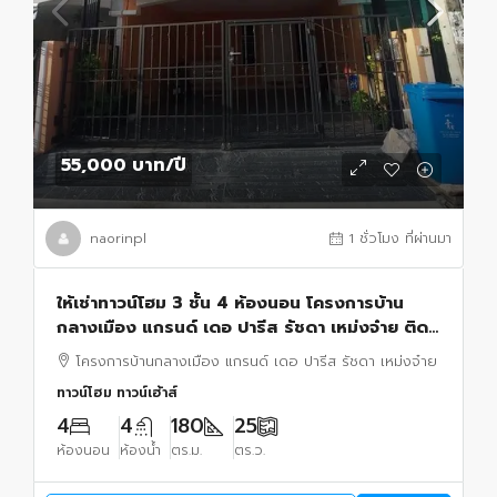
55,000 บาท
/ปี
naorinpl
1 ชั่วโมง ที่ผ่านมา
ให้เช่าทาวน์โฮม 3 ชั้น 4 ห้องนอน โครงการบ้าน
กลางเมือง แกรนด์ เดอ ปารีส รัชดา เหม่งจ๋าย ติด
นานาชาติสิงคโปร์ SISB ประชาอุทิศ ห้วยขวาง
โครงการบ้านกลางเมือง แกรนด์ เดอ ปารีส รัชดา เหม่งจ๋าย
ทาวน์โฮม ทาวน์เฮ้าส์
4
4
180
25
ห้องนอน
ห้องน้ำ
ตร.ม.
ตร.ว.