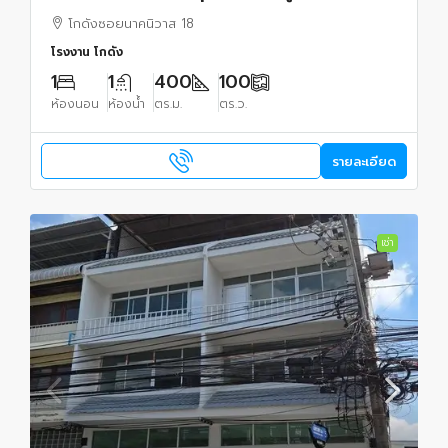
โกดังซอยนาคนิวาส 18
โรงงาน โกดัง
1
1
400
100
ห้องนอน
ห้องน้ำ
ตร.ม.
ตร.ว.
รายละเอียด
เช่า