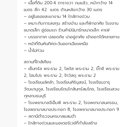
– เนื้อที่ดิน 200.4 ตารางวา ถมแล้ว, หน้ากว้าง 14
เมตร ลึก 42 เมตร ด้านหลังกว้าง 30 เมตร
– อยู่ในซอยสะแกงาม 14 ใกล้ทางด่วน
– เหมาะกับการลงทุน สร้างบ้าน และที่พักอาศัย โรงงาน
ขนาดเล็ก อู่ซ่อมรถ ร้านค้ามินิมาร์ทขนาดเล็ก คาเฟ่
– บรรยากาศ ปลอดภัย น่าอยู่อาศัย เข้าออกได้หลายทาง
– หน้าที่ดินหันทิศตะวันออกเฉียงเหนือ
– น้ำไม่ท่วม
สถานที่ใกล้เคียง
– เซ็นทรัล พระราม 2, โลตัส พระราม 2, บิ๊กซี พระราม
2, โฮมโปร พระราม 2, ไทวัสดุ พระราม 2
– โรงเรียนเลิศล้า, โรงเรียนศิรินุสรน์, โรงเรียนจารุ
วัฒนานุกูล, โรงเรียนรัตนโกสินทร์สมโภช, โรงเรียนสวน
กุหลาบธนบุรี
– โรงพยาบาลจีเอ็มพี พระราม 2, โรงพยาบาลนครธน,
โรงพยาบาลบางประกอก 8, โรงพยาบาลบางประกอก 9
– สถานีตำรวจนครบาลแสมดำ
– ใกล้ทางด่วนและมอเตอร์เวย์ที่กำลังสร้าง