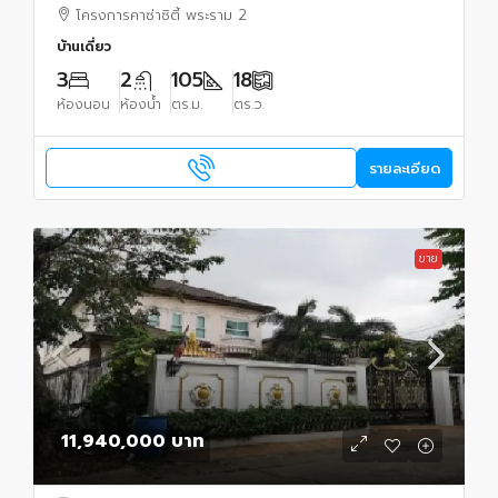
โครงการคาซ่าซิตี้ พระราม 2
บ้านเดี่ยว
3
2
105
18
ห้องนอน
ห้องน้ำ
ตร.ม.
ตร.ว.
รายละเอียด
ขาย
11,940,000 บาท