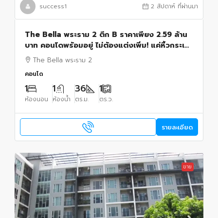
success1
2 สัปดาห์ ที่ผ่านมา
The Bella พระราม 2 ตึก B ราคาเพียง 2.59 ล้าน
บาท คอนโดพร้อมอยู่ ไม่ต้องแต่งเพิ่ม! แค่หิ้วกระเป๋า
เข้าอยู่ได้เลย
The Bella พระราม 2
คอนโด
1
1
36
1
ห้องนอน
ห้องน้ำ
ตร.ม.
ตร.ว.
รายละเอียด
ขาย