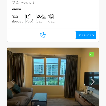
และวิวสวน
อีส พระราม 2
คอนโด
1
1
26
1
ห้องนอน
ห้องน้ำ
ตร.ม.
ตร.ว.
รายละเอียด
เช่า