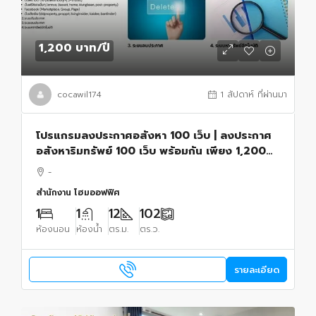
1,200 บาท
/ปี
cocawil174
1 สัปดาห์ ที่ผ่านมา
โปรแกรมลงประกาศอสังหา 100 เว็บ | ลงประกาศ
อสังหาริมทรัพย์ 100 เว็บ พร้อมกัน เพียง 1,200
บาท/เดือน
-
สำนักงาน โฮมออฟฟิศ
1
1
12
102
ห้องนอน
ห้องน้ำ
ตร.ม.
ตร.ว.
รายละเอียด