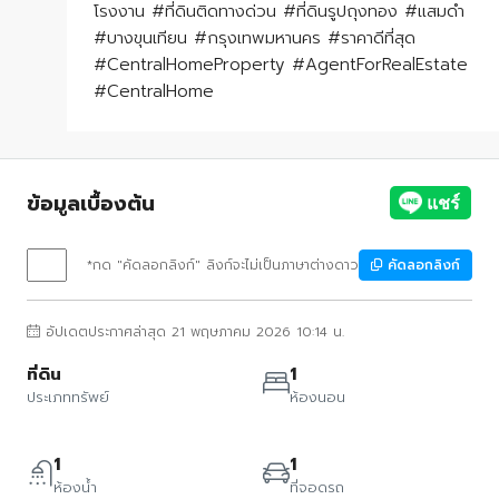
โรงงาน #ที่ดินติดทางด่วน #ที่ดินรูปถุงทอง #แสมดำ
#บางขุนเทียน #กรุงเทพมหานคร #ราคาดีที่สุด
#CentralHomeProperty #AgentForRealEstate
#CentralHome
ข้อมูลเบื้องต้น
*กด "คัดลอกลิงก์" ลิงก์จะไม่เป็นภาษาต่างดาว
คัดลอกลิงก์
อัปเดตประกาศล่าสุด 21 พฤษภาคม 2026 10:14 น.
ที่ดิน
1
ประเภททรัพย์
ห้องนอน
1
1
ห้องน้ำ
ที่จอดรถ