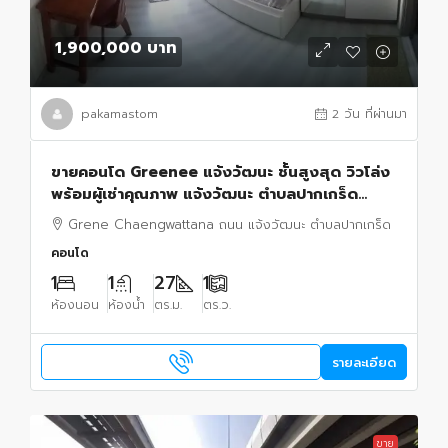
1,900,000 บาท
pakamastom
2 วัน ที่ผ่านมา
ขายคอนโด Greenee แจ้งวัฒนะ ชั้นสูงสุด วิวโล่ง
พร้อมผู้เช่าคุณภาพ แจ้งวัฒนะ ตำบลปากเกร็ด
ปากเกร็ด,นนทบุรี
Grene Chaengwattana ถนน แจ้งวัฒนะ ตำบลปากเกร็ด
คอนโด
1
1
27
1
ห้องนอน
ห้องน้ำ
ตร.ม.
ตร.ว.
รายละเอียด
ขาย