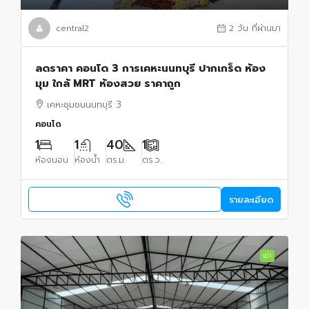
central2
2 วัน ที่ผ่านมา
ลดราคา คอนโด 3 การเคหะนนทบุรี ปากเกร็ด ห้อง
มุม ใกล้ MRT ห้องสวย ราคาถูก
เคหะชุมชนนนทบุรี 3
คอนโด
1
1
40
1
ห้องนอน
ห้องน้ำ
ตร.ม.
ตร.ว.
รายละเอียด
เช่า