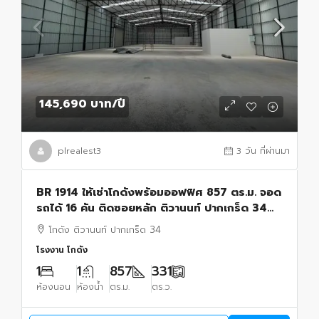
145,690 บาท
/ปี
plrealest3
3 วัน ที่ผ่านมา
BR 1914 ให้เช่าโกดังพร้อมออฟฟิศ 857 ตร.ม. จอด
รถได้ 16 คัน ติดซอยหลัก ติวานนท์ ปากเกร็ด 34
นนทบุรี
โกดัง ติวานนท์ ปากเกร็ด 34
โรงงาน โกดัง
1
1
857
331
ห้องนอน
ห้องน้ำ
ตร.ม.
ตร.ว.