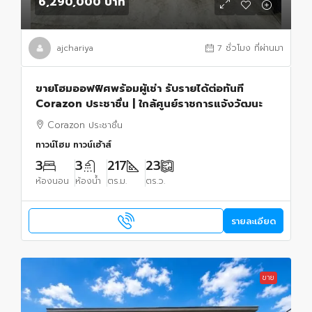
6,290,000 บาท
ajchariya
7 ชั่วโมง ที่ผ่านมา
ขายโฮมออฟฟิศพร้อมผู้เช่า รับรายได้ต่อทันที
Corazon ประชาชื่น | ใกล้ศูนย์ราชการแจ้งวัฒนะ
Corazon ประชาชื่น
ทาวน์โฮม ทาวน์เฮ้าส์
3
3
217
23
ห้องนอน
ห้องน้ำ
ตร.ม.
ตร.ว.
รายละเอียด
ขาย