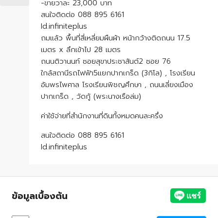
-ขายวาละ 23,000 บาท
สนใจติดต่อ 088 895 6161
Id.infiniteplus
ถมแล้ว พื้นที่สี่เหลี่ยมผืนผ้า หน้ากว้างติดถนน 17.5
เมตร x ลึกเข้าไป 28 เมตร
ถนนติวานนท์ ซอยสุขาประชาสันต์2 ซอย 76
ใกล้สถานีรถไฟฟ้า5แยกปากเกร็ด (3กิโล) , โรงเรียน
อัมพรไพศาล โรงเรียนพิชญศึกษา , ถนนเลี่ยงเมือง
ปากเกร็ด , วัดกู้ (พระนางเรือล่ม)
ค่าใช้จ่ายที่สำนักงานที่ดินทั้งหมดคนละครึ่ง
สนใจติดต่อ 088 895 6161
Id.infiniteplus
ข้อมูลเบื้องต้น