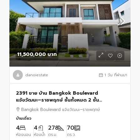
11,500,000 บาท
danoiestate
1 วัน ที่ผ่านมา
2391 ขาย บ้าน Bangkok Boulevard
แจ้งวัฒนะ–ราชพฤกษ์ ชั้นทั้งหมด 2 ชั้น
11500000 บาท ห้องนอน 4 ห้อง ห้องน้ำ 4 ห้อง
Bangkok Boulevard แจ้งวัฒนะ–ราชพฤกษ์
บ้านเดี่ยว
4
4
278
70
ห้องนอน
ห้องน้ำ
ตร.ม.
ตร.ว.