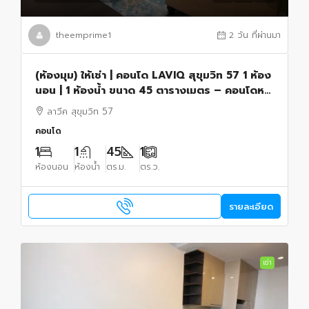
theemprime1
2 วัน ที่ผ่านมา
(ห้องมุม) ให้เช่า | คอนโด LAVIQ สุขุมวิท 57 1 ห้อง
นอน | 1 ห้องน้ำ ขนาด 45 ตารางเมตร – คอนโดหรู
ใกล้รถไฟฟ้า BTS ทองหล่อ
ลาวีค สุขุมวิท 57
คอนโด
1
1
45
1
ห้องนอน
ห้องน้ำ
ตร.ม.
ตร.ว.
รายละเอียด
เช่า