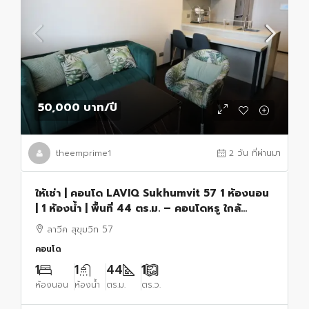
50,000 บาท
/ปี
theemprime1
2 วัน ที่ผ่านมา
ให้เช่า | คอนโด LAVIQ Sukhumvit 57 1 ห้องนอน
| 1 ห้องน้ำ | พื้นที่ 44 ตร.ม. – คอนโดหรู ใกล้
รถไฟฟ้า BTS ทองหล่อ
ลาวีค สุขุมวิท 57
คอนโด
1
1
44
1
ห้องนอน
ห้องน้ำ
ตร.ม.
ตร.ว.