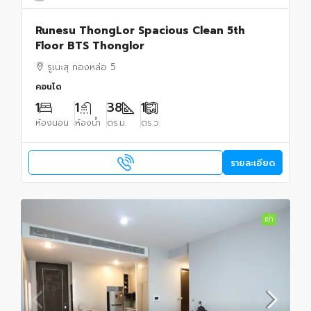
Runesu ThongLor Spacious Clean 5th
Floor BTS Thonglor
รูเนะสุ ทองหล่อ 5
คอนโด
1
1
38
1
ห้องนอน
ห้องน้ำ
ตร.ม.
ตร.ว.
รายละเอียด
เช่า