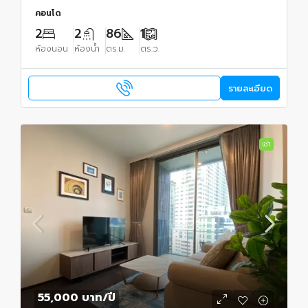
คอนโด
2
2
86
1
ห้องนอน
ห้องน้ำ
ตร.ม.
ตร.ว.
รายละเอียด
เช่า
55,000 บาท
/ปี