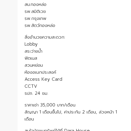
สน.ทองหล่อ
รพ.สมิติเวช
รพ.กรุงเทพ
รพ.สัตว์ทองหล่อ
สิ่งอำนวยความสะดวก:
Lobby
สระว่ายน้ำ
ฟิตเนส
สวนหย่อม
ห้องอเนกประสงค์
Access Key Card
CCTV
รปภ. 24 ชม.
ราคาเช่า 35,000 บาท/เดือน
สัญญา 1 เดือนขึ้นไป, ค่าประกัน 2 เดือน, ล่วงหน้า 1
เดือน
สนใจนัดชมทรัพย์ได้ที่ Dara House