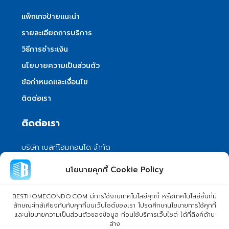
แพ็กเกจป้ายแนะนำ
รายละเอียดการบริการ
วิธีการชำระเงิน
นโยบายความเป็นส่วนตัว
ข้อกำหนดและเงื่อนไข
ติดต่อเรา
ติดต่อเรา
บริษัท เบสท์โฮมคอนโด จำกัด
101/399 หมู่ 7 แขวงลําผักชี เขตหนองจอก
นโยบายคุกกี้ Cookie Policy
กรุงเทพมหานคร 10530
info@besthomecondo.com
BESTHOMECONDO.COM มีการใช้งานเทคโนโลยีคุกกี้ หรือเทคโนโลยีอื่นที่มี
ลักษณะใกล้เคียงกันกับคุกกี้บนเว็บไซต์ของเรา โปรดศึกษานโยบายการใช้คุกกี้
และนโยบายความเป็นส่วนตัวของข้อมูล ก่อนใช้บริการเว็บไซต์ ได้ที่ลิงค์ด้าน
ล่าง