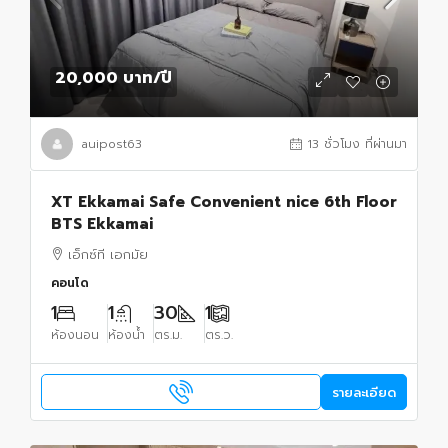
20,000 บาท
/ปี
auipost63
13 ชั่วโมง ที่ผ่านมา
XT Ekkamai Safe Convenient nice 6th Floor
BTS Ekkamai
เอ็กซ์ที เอกมัย
คอนโด
1
1
30
1
ห้องนอน
ห้องน้ำ
ตร.ม.
ตร.ว.
รายละเอียด