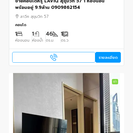
ขายคอนโดหรู LAVIQ สุขุมวิท 57 1 ห้องนอน
พร้อมอยู่ 9.9ล้าน 0909862154
ลาวีค สุขุมวิท 57
คอนโด
1
1
46
1
ห้องนอน
ห้องน้ำ
ตร.ม.
ตร.ว.
รายละเอียด
เช่า