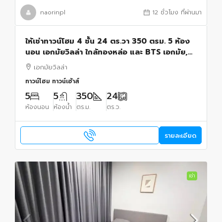
naorinpl
12 ชั่วโมง ที่ผ่านมา
ให้เช่าทาวน์โฮม 4 ชั้น 24 ตร.วา 350 ตรม. 5 ห้อง
นอน เอกมัยวิลล่า ใกล้ทองหล่อ และ BTS เอกมัย,
โรงพยาบาล กรุงเทพ
เอกมัยวิลล่า
ทาวน์โฮม ทาวน์เฮ้าส์
5
5
350
24
ห้องนอน
ห้องน้ำ
ตร.ม.
ตร.ว.
รายละเอียด
เช่า