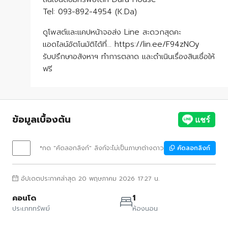
Tel: 093-892-4954 (K.Da)
ดูโพสต์และแคปหน้าจอส่ง Line สะดวกสุดคะ
แอดไลน์อัตโนมัติได้ที่… https://lin.ee/F94zNOy
รับปรึกษาอสังหาฯ ทำการตลาด และดำเนินเรื่องสินเชื่อให้
ฟรี
ข้อมูลเบื้องต้น
*กด "คัดลอกลิงก์" ลิงก์จะไม่เป็นภาษาต่างดาว
คัดลอกลิงก์
อัปเดตประกาศล่าสุด 20 พฤษภาคม 2026 17:27 น.
คอนโด
1
ประเภททรัพย์
ห้องนอน