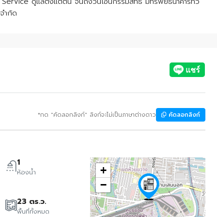
rvice ดูแลตั้งแต่ต้น จนถึงวันโอนกรรมสิทธิ์ มีทรัพย์ธนาคารทั่ว
 จำกัด
*กด "คัดลอกลิงก์" ลิงก์จะไม่เป็นภาษาต่างดาว
คัดลอกลิงก์
1
+
ห้องน้ำ
−
23 ตร.ว.
พื้นที่ทั้งหมด