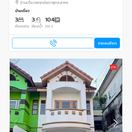
บ้านเดี่ยวพฤกษ์ลดาพุทธสาคร
บ้านเดี่ยว
3
3
104
ห้องนอน
ห้องน้ำ
ตร.ว.
รายละเอียด
ขาย