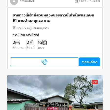
amara168
1 เดือน ที่ผ่านมา
ขายทาวน์เฮ้าส์สวนหลวงขายทาวน์เฮ้าส์เพชรเกษม
91 ขายบ้านสมุทรสาคร
ขายบ้านหมู่บ้านเบญจศิริ
ทาวน์โฮม ทาวน์เฮ้าส์
2
2
16
ห้องนอน
ห้องน้ำ
ตร.ว.
รายละเอียด
ขาย