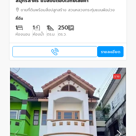
สมุทรสาคร แปลงนี้ตอบโจทย์เลยค่า
ขายที่ดินพร้อมสิ่งปลูกสร้าง สวนหลวงกระทุ่มแบนผังม่วง
ที่ดิน
1
1
1
250
ห้องนอน
ห้องน้ำ
ตร.ม.
ตร.ว.
รายละเอียด
ขาย